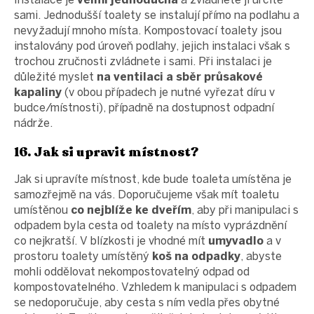
sami. Jednodušší toalety se instalují přímo na podlahu a
nevyžadují mnoho místa. Kompostovací toalety jsou
instalovány pod úroveň podlahy, jejich instalaci však s
trochou zručnosti zvládnete i sami. Při instalaci je
důležité myslet
na ventilaci a sběr průsakové
kapaliny
(v obou případech je nutné vyřezat díru v
budce/místnosti), případně na dostupnost odpadní
nádrže.
16. Jak si upravit místnost?
Jak si upravíte místnost, kde bude toaleta umístěna je
samozřejmě na vás. Doporučujeme však mít toaletu
umístěnou
co nejblíže ke dveřím
, aby při manipulaci s
odpadem byla cesta od toalety na místo vyprázdnění
co nejkratší. V blízkosti je vhodné mít
umyvadlo
a v
prostoru toalety umístěný
koš na odpadky
, abyste
mohli oddělovat nekompostovatelný odpad od
kompostovatelného. Vzhledem k manipulaci s odpadem
se nedoporučuje, aby cesta s ním vedla přes obytné