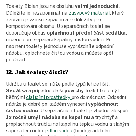
Toalety Biolan jsou na obsluhu
velmi jednoduché
.
Důležité je nezapomínat na
zásypový materiál
, který
zabraňuje vzniku zápachu a je důležitý pro
kompostování obsahu. U separačních toalet se
doporučuje občas
opláchnout přední část sedátka
,
určenou pro separaci kapaliny, čistou vodou. Po
naplnění toalety jednoduše vyprázdníte odpadní
nádobu, opláchnete čistou vodou a můžete opět
používat.
12. Jak toalety čistit?
Údržba u toalet se může podle typů lehce lišit.
Sedátka
a případně další
povrchy
toalet lze omýt
běžnými
čistícími prostředky
pro domácnost. Odpadní
nádrže je dobré po každém vynesení
vypláchnout
čistou vodou
. U separačních toalet je vhodné alespoň
1x ročně umýt nádobu na kapalinu
a trychtýř a
propláchnout trubku na kapalinu teplou vodou a slabým
saponátem nebo
jedlou sodou
(biodegradabilní