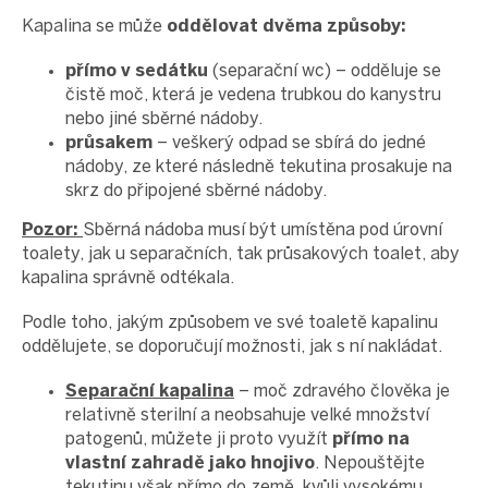
Kapalina se může
oddělovat dvěma způsoby:
přímo v sedátku
(separační wc) – odděluje se
čistě moč, která je vedena trubkou do kanystru
nebo jiné sběrné nádoby.
průsakem
– veškerý odpad se sbírá do jedné
nádoby, ze které následně tekutina prosakuje na
skrz do připojené sběrné nádoby.
Pozor
:
Sběrná nádoba musí být umístěna pod úrovní
toalety, jak u separačních, tak průsakových toalet, aby
kapalina správně odtékala.
Podle toho, jakým způsobem ve své toaletě kapalinu
oddělujete, se doporučují možnosti, jak s ní nakládat.
Separační kapalina
– moč zdravého člověka je
relativně sterilní a neobsahuje velké množství
patogenů, můžete ji proto využít
přímo na
vlastní zahradě jako hnojivo
. Nepouštějte
tekutinu však přímo do země, kvůli vysokému