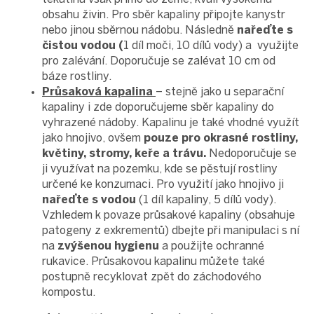
obsahu živin. Pro sběr kapaliny připojte kanystr
nebo jinou sběrnou nádobu. Následně
nařeďte s
čistou vodou (
1 díl moči, 10 dílů vody) a využijte
pro zalévání. Doporučuje se zalévat 10 cm od
báze rostliny.
Průsaková kapalina
– stejně jako u separační
kapaliny i zde doporučujeme sběr kapaliny do
vyhrazené nádoby. Kapalinu je také vhodné využít
jako hnojivo, ovšem
pouze pro okrasné rostliny,
květiny, stromy, keře a trávu.
Nedoporučuje se
ji využívat na pozemku, kde se pěstují rostliny
určené ke konzumaci. Pro využití jako hnojivo ji
nařeďte s vodou
(1 díl kapaliny, 5 dílů vody).
Vzhledem k povaze průsakové kapaliny (obsahuje
patogeny z exkrementů) dbejte při manipulaci s ní
na
zvýšenou hygienu
a použijte ochranné
rukavice. Průsakovou kapalinu můžete také
postupně recyklovat zpět do záchodového
kompostu.