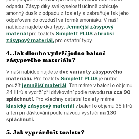
odpadu. Zásyp díky své kyselosti účinně pohlcuje
amonný dusík z odpadu z toalety a zabraňuje tak jeho
odpařování do ovzduší ve formě amoniaku. V naší
nabídce najdete dva typy.
Jemnější zásypový
materiál
pro toalety
Simplett PLUS
a
hrubší
zásypový materiál,
pro ostatní typy.
4. Jak dlouho vydrží jedno balení
zásypového materiálu?
V naší nabídce najdete
dvě varianty zásypového
materiálu.
Pro toalety
Simplett PLUS
je nutno
použít
jemnější materiál
. Ten máme v balení o objemu
24 litrů a vydrží při dávkování podle návodu
na cca 90
spláchnutí.
Pro všechny ostatní toalety máme
klasický zásypový materiál
v balení o objemu 35 litrů
a ten při dávkování podle návodu vystačí
na 130
spláchnutí.
5. Jak vyprázdnit toaletu?