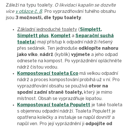
Záleží na typu toalety.
O likvidaci kapalin se dozvíte
více
v otázce č. 8
. Pro vyprazdňování tuhého obsahu
jsou
3 možnosti, dle typu toalety
.
Základní jednoduché toalety
(
Simplett,
Simplett plus
,
Komplet
a
Separační suchá
toaleta
) mají přístup k odpadní nádrži řešený
přes sedánek. Ten jednoduše
odklopíte nahoru
jako víko
,
nádrž
(kyblík)
vyjmete
a jeho odpad
odnesete na kompost. Po vyprázdnění opláchněte
nádrž čistou vodou.
Kompostovací toaleta Eco
má velkou odpadní
nádrž a proces kompostování probíhá už v ní. Pro
vyprazdňování obsahu se používá
otvor na
spodní zadní straně toalety,
který je mimo
místnost. Obsah se vyprazdňuje lopatou.
Kompostovací toaleta Populett
je také toaleta
s objemnou odpadní nádrží. Toaleta Populett je
opatřena kolečky a instaluje se napůl dovnitř a
napůl ven. Pro její vyprázdnění ji
odpojíte od