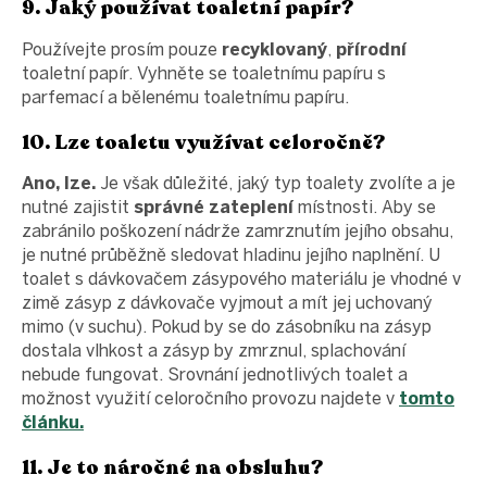
9. Jaký používat toaletní papír?
Používejte prosím pouze
recyklovaný
,
přírodní
toaletní papír. Vyhněte se toaletnímu papíru s
parfemací a bělenému toaletnímu papíru.
10. Lze toaletu využívat celoročně?
Ano, lze.
Je však důležité, jaký typ toalety zvolíte a je
nutné zajistit
správné zateplení
místnosti. Aby se
zabránilo poškození nádrže zamrznutím jejího obsahu,
je nutné průběžně sledovat hladinu jejího naplnění. U
toalet s dávkovačem zásypového materiálu je vhodné v
zimě zásyp z dávkovače vyjmout a mít jej uchovaný
mimo (v suchu). Pokud by se do zásobníku na zásyp
dostala vlhkost a zásyp by zmrznul, splachování
nebude fungovat. Srovnání jednotlivých toalet a
možnost využití celoročního provozu najdete v
tomto
článku.
11. Je to náročné na obsluhu?