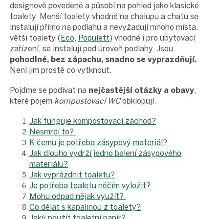
designově povedené a působí na pohled jako klasické
toalety. Menší toalety vhodné na chalupu a chatu se
instalují přímo na podlahu a nevyžadují mnoho místa,
větší toalety (
Eco
,
Populett
) vhodné i pro ubytovací
zařízení, se instalují pod úroveň podlahy. Jsou
pohodlné, bez zápachu, snadno se vyprazdňují.
Není jim prostě co vytknout.
Pojďme se podívat na
nejčastější otázky a obavy
,
které pojem
kompostovací WC
obklopují.
Jak funguje kompostovací záchod?
Nesmrdí to?
K čemu je potřeba zásypový materiál?
Jak dlouho vydrží jedno balení zásypového
materiálu?
Jak vyprázdnit toaletu?
Je potřeba toaletu něčím vyložit?
Mohu odpad nějak využít?
Co dělat s kapalinou z toalety?
Jaký použít toaletní papír?