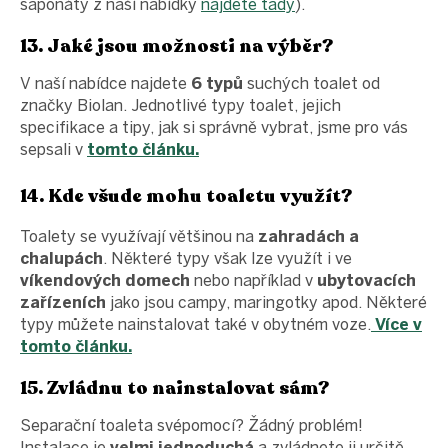
saponáty z naší nabídky
najdete tady
).
13. Jaké jsou možnosti na výběr?
V naší nabídce najdete
6 typů
suchých toalet od
značky Biolan. Jednotlivé typy toalet, jejich
specifikace a tipy, jak si správně vybrat, jsme pro vás
sepsali v
tomto článku.
14. Kde všude mohu toaletu využít?
Toalety se využívají většinou na
zahradách a
chalupách
. Některé typy však lze využít i ve
víkendových domech
nebo například v
ubytovacích
zařízeních
jako jsou campy, maringotky apod. Některé
typy můžete nainstalovat také v obytném voze.
Více v
tomto článku.
15. Zvládnu to nainstalovat sám?
Separační toaleta svépomocí? Žádný problém!
Instalace je
velmi jednoduchá
a zvládnete ji určitě