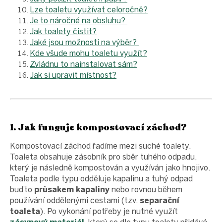
Lze toaletu využívat celoročně?
Je to náročné na obsluhu?
Jak toalety čistit?
Jaké jsou možnosti na výběr?
Kde všude mohu toaletu využít?
Zvládnu to nainstalovat sám?
Jak si upravit místnost?
1. Jak funguje kompostovací záchod?
Kompostovací záchod řadíme mezi suché toalety.
Toaleta obsahuje zásobník pro sběr tuhého odpadu,
který je následně kompostován a využíván jako hnojivo.
Toaleta podle typu odděluje kapalinu a tuhý odpad
buďto
průsakem kapaliny
nebo rovnou během
používání oddělenými cestami (tzv.
separační
toaleta
). Po vykonání potřeby je nutné využít