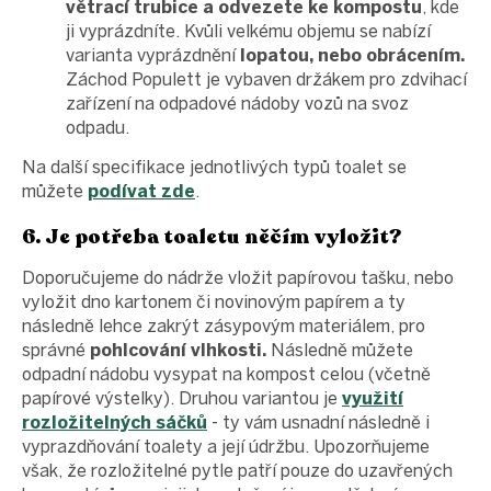
větrací trubice a odvezete ke kompostu
, kde
ji vyprázdníte. Kvůli velkému objemu se nabízí
varianta vyprázdnění
lopatou, nebo obrácením.
Záchod Populett je vybaven držákem pro zdvihací
zařízení na odpadové nádoby vozů na svoz
odpadu.
Na další specifikace jednotlivých typů toalet se
můžete
podívat zde
.
6. Je potřeba toaletu něčím vyložit?
Doporučujeme do nádrže vložit papírovou tašku, nebo
vyložit dno kartonem či novinovým papírem a ty
následně lehce zakrýt zásypovým materiálem, pro
správné
pohlcování vlhkosti.
Následně můžete
odpadní nádobu vysypat na kompost celou (včetně
papírové výstelky). Druhou variantou je
využití
rozložitelných sáčků
- ty vám usnadní následně i
vyprazdňování toalety a její údržbu. Upozorňujeme
však, že rozložitelné pytle patří pouze do uzavřených