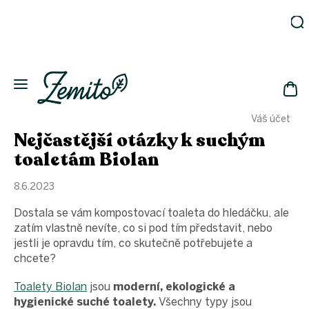
Přejít
na
obsah
Zahrada
Eko
domácnost
NÁK
Drogerie
Váš účet
KOŠ
Kosmetika
Nejčastější otázky k suchým
Eko
toaletám Biolan
láhve
Akce
8.6.2023
Zachraň
Dostala se vám kompostovací toaleta do hledáčku, ale
a ušetři
zatím vlastně nevíte, co si pod tím představit, nebo
Novinky
jestli je opravdu tím, co skutečně potřebujete a
Vánoce
chcete?
Přihlášení
Toalety Biolan
jsou
moderní, ekologické a
hygienické suché toalety.
Všechny typy jsou