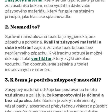
zásypový materiál
, který se dle typu toalety přidává
ze zásobníku bokem, nebo využitím dávkovače
zásypového materiálu, který funguje na stejném
principu, jako klasické splachovadlo.
2. Nesmrdí to?
Správně nainstalovaná toaleta je hygienická, bez
zápachu a pohodlná.
Kvalitní zásypový materiál a
dobré větrání
zajistí, že vaše toaleta bude bez
nepříjemného zápachu. K větracímu potrubí je možné
dokoupit také
ventilátor
,
který zvýší cirkulaci
vzduchu. Ten doporučujeme zejména u toalet
instalovaných v interiéru.
3. K čemu je potřeba zásypový materiál?
Zásypový materiál udržuje kompostovanou hmotu
vzdušnou
a zajišťuje, že
kompostování je účinné a
bez zápachu.
Jeho účelem je zakrýt exkrementy,
vázat pachy, absorbovat přebytečnou vlhkost a působit
jako podpůrné médium při kompostování toaletního