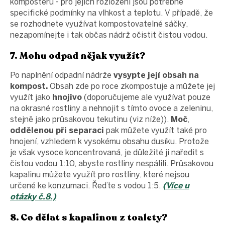
kompostérů - pro jejich rozložení jsou potřebné
specifické podmínky na vlhkost a teplotu. V případě, že
se rozhodnete využívat kompostovatelné sáčky,
nezapomínejte i tak občas nádrž očistit čistou vodou.
7. Mohu odpad nějak využít?
Po naplnění odpadní nádrže
vysypte její obsah na
kompost.
Obsah zde po roce zkompostuje a můžete jej
využít jako
hnojivo
(doporučujeme ale využívat pouze
na okrasné rostliny a nehnojit s tímto ovoce a zeleninu,
stejně jako průsakovou tekutinu (viz níže)).
Moč
,
oddělenou při separaci
pak můžete využít také pro
hnojení, vzhledem k vysokému obsahu dusíku. Protože
je však vysoce koncentrovaná, je důležité ji naředit s
čistou vodou 1:10, abyste rostliny nespálili. Průsakovou
kapalinu můžete využít pro rostliny, které nejsou
určené ke konzumaci. Řeďte s vodou 1:5.
(Více u
otázky č.8.)
8. Co dělat s kapalinou z toalety?