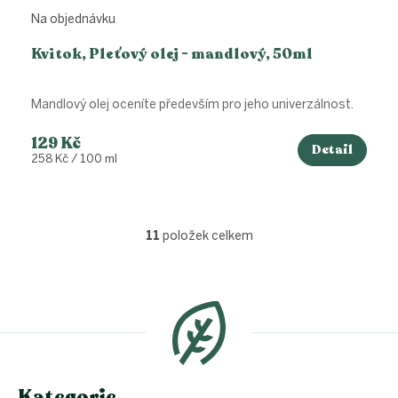
Na objednávku
Kvitok, Pleťový olej - mandlový, 50ml
Mandlový olej oceníte především pro jeho univerzálnost.
129 Kč
Detail
Měrná
258 Kč / 100 ml
cena:
11
položek celkem
O
v
l
Z
á
á
d
p
a
a
c
t
í
í
p
Kategorie
r