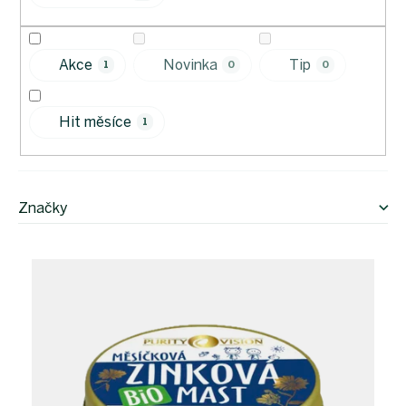
u
k
t
Akce
Novinka
Tip
1
0
0
ů
Hit měsíce
1
Značky
V
ý
p
i
s
p
r
o