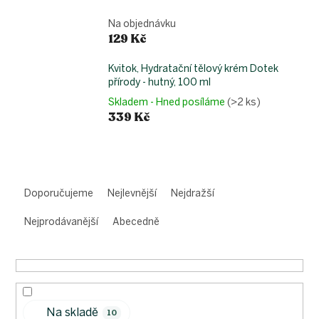
Na objednávku
129 Kč
Kvitok, Hydratační tělový krém Dotek
přírody - hutný, 100 ml
Skladem - Hned posíláme
(>2 ks)
339 Kč
Ř
a
Doporučujeme
Nejlevnější
Nejdražší
z
e
Nejprodávanější
Abecedně
n
í
p
r
o
Na skladě
d
10