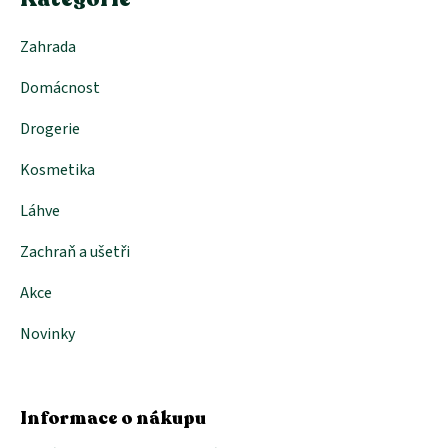
v
k
Zahrada
y
v
Domácnost
ý
p
i
Drogerie
s
u
Kosmetika
Láhve
Zachraň a ušetři
Akce
Novinky
Informace o nákupu