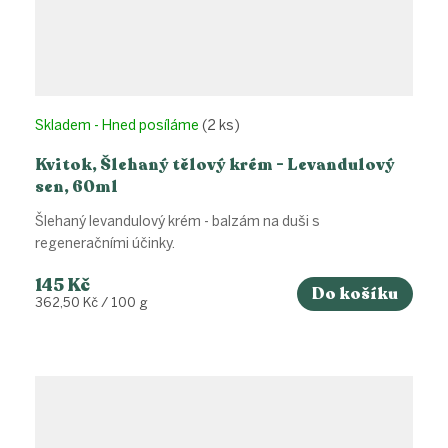
Skladem - Hned posíláme
(2 ks)
Kvitok, Šlehaný tělový krém - Levandulový
sen, 60ml
Šlehaný levandulový krém - balzám na duši s
regeneračními účinky.
145 Kč
Do košíku
Měrná
362,50 Kč / 100 g
cena: