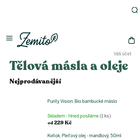
Přejít
na
obsah
Zahrada
Eko
domácnost
NÁK
Drogerie
Váš účet
KOŠ
Kosmetika
Tělová másla a oleje
Eko
láhve
Nejprodávanější
Akce
Zachraň
a ušetři
Purity Vision, Bio bambucké máslo
Novinky
Skladem - Hned posíláme
(1 ks)
Vánoce
229 Kč
od
Přihlášení
Kvitok, Pleťový olej - mandlový, 50ml