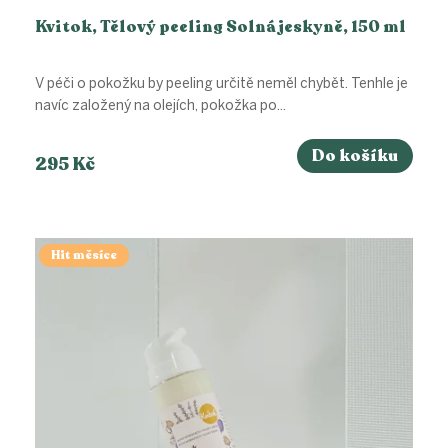
Kvitok, Tělový peeling Solná jeskyně, 150 ml
V péči o pokožku by peeling určitě neměl chybět. Tenhle je
navíc založený na olejích, pokožka po...
Do košíku
295 Kč
Hit měsíce