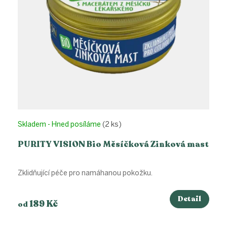
d
u
k
t
ů
Skladem - Hned posíláme
(2 ks)
PURITY VISION Bio Měsíčková Zinková mast
Zklidňující péče pro namáhanou pokožku.
Detail
189 Kč
od