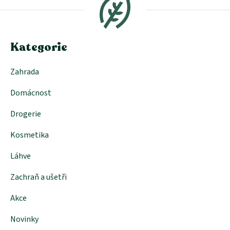
p
a
a
c
t
í
í
p
Kategorie
r
v
k
Zahrada
y
v
Domácnost
ý
p
i
Drogerie
s
u
Kosmetika
Láhve
Zachraň a ušetři
Akce
Novinky