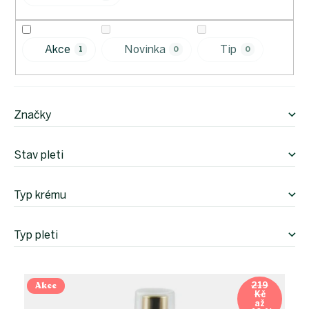
u
k
t
Akce
Novinka
Tip
1
0
0
ů
Značky
Stav pleti
Typ krému
Typ pleti
V
ý
Akce
219
Kč
p
až