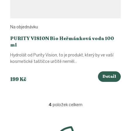
Na objednávku
PURITY VISION Bio Heřmánková voda 100
ml
Hydrolát od Purity Vision, to je produkt, který by ve vaší
kosmetické taštičce určitě neměl...
Detail
199 Kč
4
položek celkem
O
v
l
Z
á
á
d