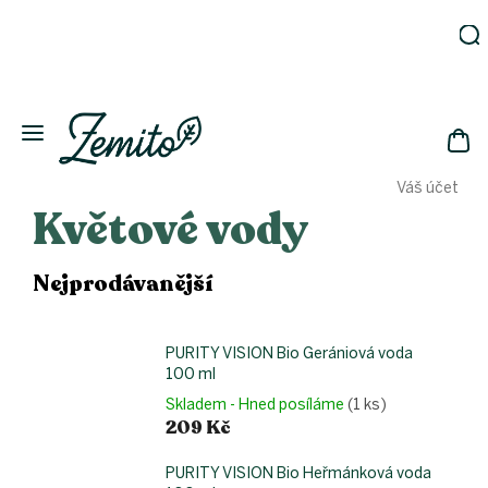
Přejít
na
obsah
Zahrada
Eko
domácnost
NÁK
Drogerie
Váš účet
KOŠ
Kosmetika
Květové vody
Eko
láhve
Nejprodávanější
Akce
Zachraň
a ušetři
PURITY VISION Bio Gerániová voda
Novinky
100 ml
Skladem - Hned posíláme
(1 ks)
Vánoce
209 Kč
Přihlášení
PURITY VISION Bio Heřmánková voda