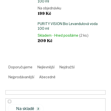
100 ml
Na objednávku
199 Kč
PURITY VISION Bio Levandulová voda
100 ml
Skladem - Hned posíláme
(2 ks)
209 Kč
Ř
a
Doporučujeme
Nejlevnější
Nejdražší
z
e
Nejprodávanější
Abecedně
n
í
p
r
o
Na skladě
d
3