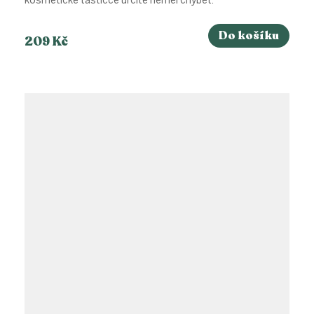
kosmetické taštičce určitě neměl chybět.
Do košíku
209 Kč