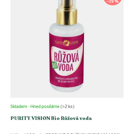
i
–19 %
s
p
r
o
d
u
k
t
ů
Skladem - Hned posíláme
(>2 ks)
PURITY VISION Bio Růžová voda