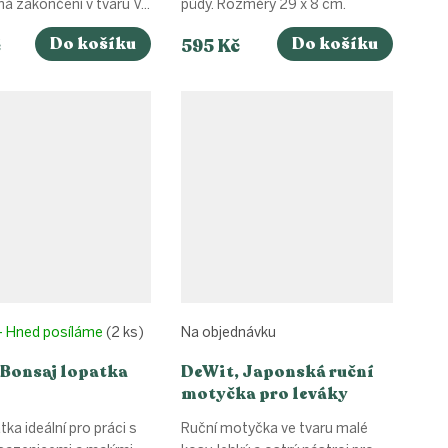
ná zakončení v tvaru V...
půdy. Rozměry 29 x 8 cm.
Do košíku
Do košíku
č
595 Kč
- Hned posíláme
(2 ks)
Na objednávku
 Bonsaj lopatka
DeWit, Japonská ruční
motyčka pro leváky
tka ideální pro práci s
Ruční motyčka ve tvaru malé