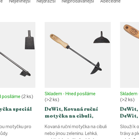
me
Nejlevnější
Nejdražší
Nejprodávanější
Abecedně
Skladem - Hned posíláme
Skladem 
d posíláme
(2 ks)
(>2 ks)
(>2 ks)
yčka speciál
DeWit, Kovaná ruční
DeWit, 
motyčka na cibuli,
DeWit,
násada 14 cm
kou motyčku pro
Kovaná ruční motyčka na cibuli
Slouží k 
půdy.
nebo jinou zeleninu. Lehká,
trávy a pl