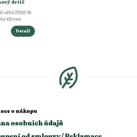
nový drtič
hlíkový /
ič větví 2500 W,
t
ětví 45 mm
Detail
s
O
v
l
á
d
a
c
í
p
r
v
ace o nákupu
k
y
na osobních údajů
v
ý
upení od smlouvy / Reklamace
p