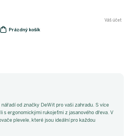
Váš účet
Prázdný košík
NÁKUPNÍ
KOŠÍK
o nářadí od značky DeWit pro vaši zahradu. S více
eli s ergonomickými rukojeťmi z jasanového dřeva. V
ovače plevele, které jsou ideální pro každou