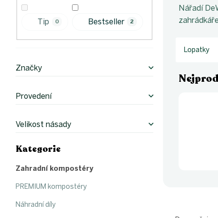
p
Nářadí DeWi
a
n
zahrádkáře,
Tip
Bestseller
0
2
e
l
Lopatky
Značky
Nejprod
Provedení
Velikost násady
Kategorie
Přeskočit
kategorie
Zahradní kompostéry
PREMIUM kompostéry
Náhradní díly
Ř