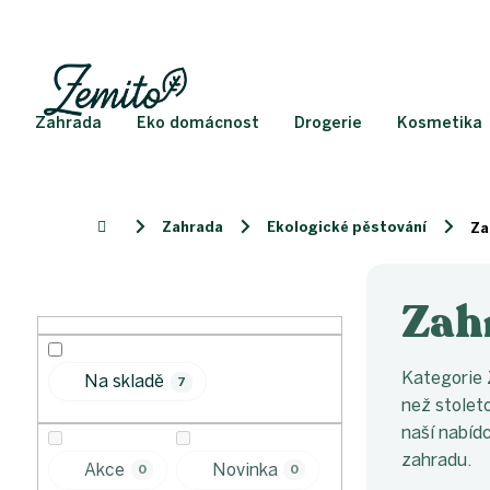
Přejít
na
obsah
Zahrada
Eko domácnost
Drogerie
Kosmetika
Zahrada
Ekologické pěstování
Domů
Za
P
o
Zah
s
t
r
Kategorie 
Na skladě
7
a
než stolet
n
naší nabídc
n
zahradu.
í
Akce
Novinka
0
0