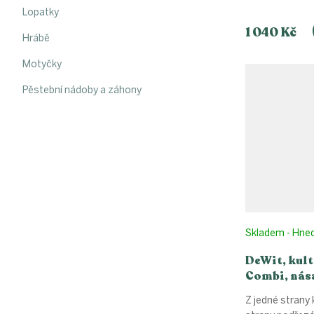
Lopatky
1 040 Kč
Hrábě
Motyčky
Pěstební nádoby a záhony
Skladem - Hne
DeWit, kult
Combi, nás
Z jedné strany 