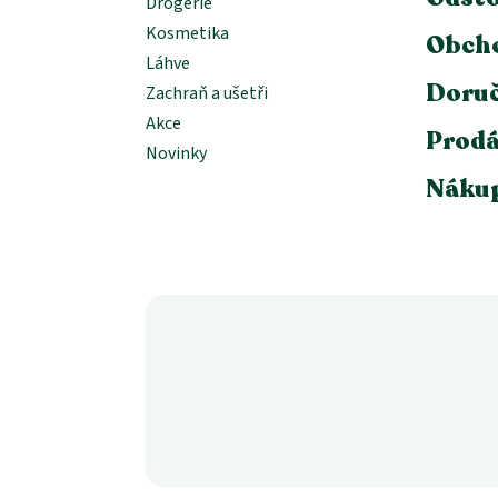
Drogerie
Kosmetika
Obch
Láhve
Doruč
Zachraň a ušetři
Akce
Prodá
Novinky
Nákup