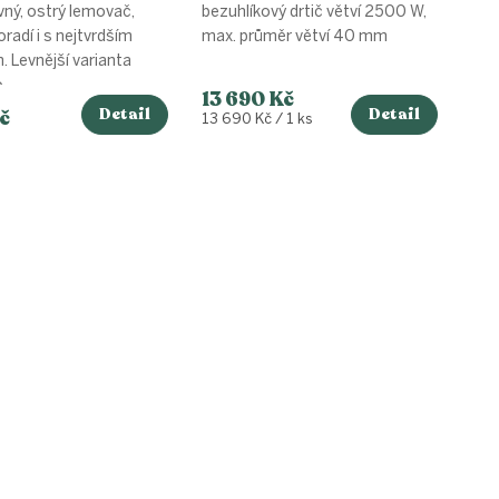
vný, ostrý lemovač,
bezuhlíkový drtič větví 2500 W,
oradí i s nejtvrdším
max. průměr větví 40 mm
. Levnější varianta
..
13 690 Kč
Detail
Detail
č
Měrná
13 690 Kč / 1 ks
cena: