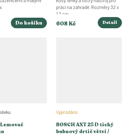
sazenicemi a malými
kosy, lehký a ostrý nástroj pro
i.
práci na zahradě. Rozměry 32 x
12 cm
Do košíku
Detail
608 Kč
návku
Vyprodáno
 Lemovač
BOSCH AXT 25 D tichý
ku
bubnový drtič větví /
štěpkovač