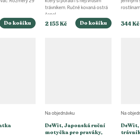
ávač. Rozměry 29
který si poradí i s nejtvrdším
jemnými 
trávníkem. Ručně kovaná ostrá
rostlinam
čepel,...
Do košíku
Do košíku
2 155 Kč
344 Kč
Na objednávku
Na objed
atka
DeWit, Japonská ruční
DeWit,
motyčka pro praváky,
trávní
násada 25 cm