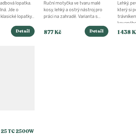
sadbová lopatka.
Ruční motyčka ve tvaru malé
Lehký, pe
lná. Jde o
kosy, lehký a ostrý nástroj pro
který si p
klasické lopatky...
práci na zahradě. Varianta s...
trávníkem
kovaného.
Detail
Detail
877 Kč
1 438 K
 25 TC 2500W