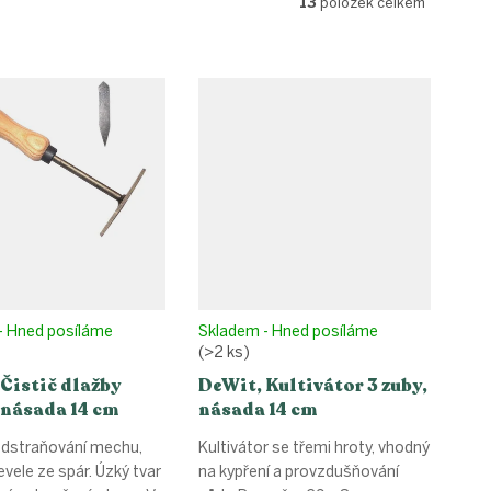
13
položek celkem
- Hned posíláme
Skladem - Hned posíláme
(>2 ks)
Čistič dlažby
DeWit, Kultivátor 3 zuby,
 násada 14 cm
násada 14 cm
odstraňování mechu,
Kultivátor se třemi hroty, vhodný
evele ze spár. Úzký tvar
na kypření a provzdušňování