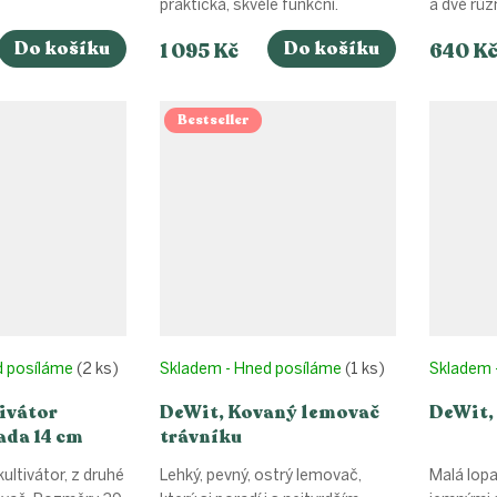
praktická, skvěle funkční.
a dvě růz
Do košíku
Do košíku
1 095 Kč
640 K
Bestseller
d posíláme
(2 ks)
Skladem - Hned posíláme
(1 ks)
Skladem 
ivátor
DeWit, Kovaný lemovač
DeWit,
ada 14 cm
trávníku
kultivátor, z druhé
Lehký, pevný, ostrý lemovač,
Malá lopa