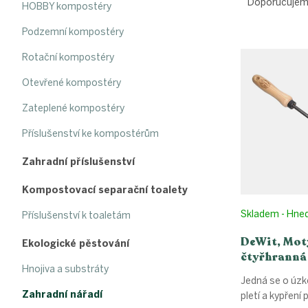
a
Doporučuje
HOBBY kompostéry
z
e
Podzemní kompostéry
V
n
ý
í
Rotační kompostéry
p
p
Otevřené kompostéry
i
r
s
o
Zateplené kompostéry
p
d
r
u
Příslušenství ke kompostérům
o
k
Zahradní příslušenství
d
t
u
ů
Kompostovací separační toalety
k
t
Skladem - Hne
Příslušenství k toaletám
ů
DeWit, Mot
Ekologické pěstování
čtyřhranná
Hnojiva a substráty
Jedná se o úz
Zahradní nářadí
pletí a kypření 