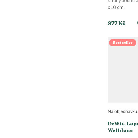
strany podřez
x 10 cm.
977 Kč
Bestseller
Na objednávku
DeWit, Lop
Welldone