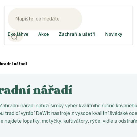
Eko láhve
Akce
Zachraň a ušetři
Novinky
hradní nářadí
radní nářadí
Zahradní nářadí nabízí široký výběr kvalitního ručně kovanéh
ou tradicí vyrábí DeWit nástroje z vysoce kvalitní švédské oc
e najdete lopatky, motyčky, kultivátory, rýče, vidle a odstraň