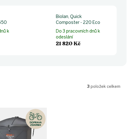
Biolan, Quick
550
Composter - 220 Eco
dnů k
Do 3 pracovních dnů k
odeslání
21 820 Kč
3
položek celkem