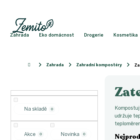
Přejít
na
obsah
Zahrada
Eko domácnost
Drogerie
Kosmetika
Zahrada
Zahradní kompostéry
Domů
Za
P
o
Zat
s
t
r
Kompostujt
Na skladě
0
a
udržuje te
n
teploměrem
n
í
Akce
Novinka
0
0
Nejprod