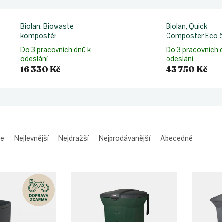
Biolan, Biowaste
Biolan, Quick
kompostér
Composter Eco 
Do 3 pracovních dnů k
Do 3 pracovních 
odeslání
odeslání
16 330 Kč
43 750 Kč
me
Nejlevnější
Nejdražší
Nejprodávanější
Abecedně