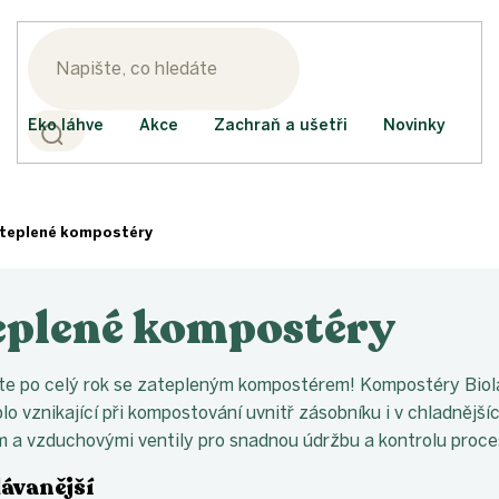
Eko láhve
Akce
Zachraň a ušetři
Novinky
teplené kompostéry
eplené kompostéry
e po celý rok se zatepleným kompostérem! Kompostéry Biolan
plo vznikající při kompostování uvnitř zásobníku i v chladněj
 a vzduchovými ventily pro snadnou údržbu a kontrolu proce
ávanější