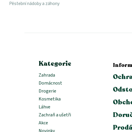
Pěstební nádoby a záhony
Z
á
p
a
t
í
Kategorie
Inform
Zahrada
Ochra
Domácnost
Odsto
Drogerie
Kosmetika
Obch
Láhve
Doruč
Zachraň a ušetři
Akce
Prodá
Novinky