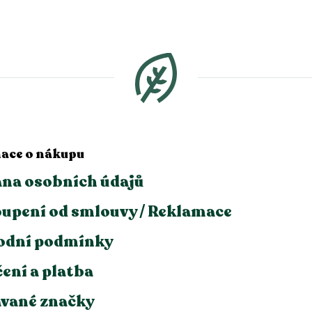
d
a
c
í
p
r
v
k
y
v
ý
p
ace o nákupu
i
s
na osobních údajů
u
upení od smlouvy / Reklamace
odní podmínky
ení a platba
vané značky