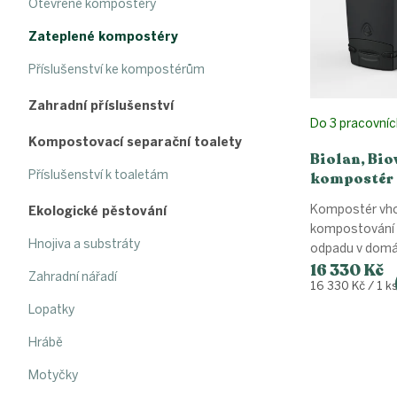
p
d
Otevřené kompostéry
r
u
Zateplené kompostéry
o
k
d
t
Příslušenství ke kompostérům
u
ů
k
Zahradní příslušenství
t
Do 3 pracovníc
ů
Kompostovací separační toalety
Biolan, Bio
Příslušenství k toaletám
kompostér
Kompostér vho
Ekologické pěstování
kompostování
Hnojiva a substráty
odpadu v domá
16 330 Kč
Zahradní nářadí
Měrná
16 330 Kč / 1 k
cena:
Lopatky
Hrábě
Motyčky