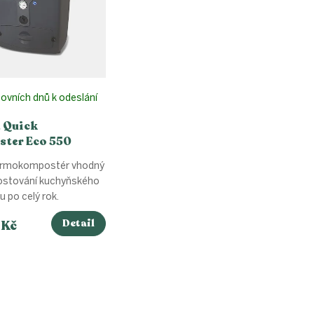
ovních dnů k odeslání
, Quick
ter Eco 550
ermokompostér vhodný
stování kuchyňského
 po celý rok.
Detail
 Kč