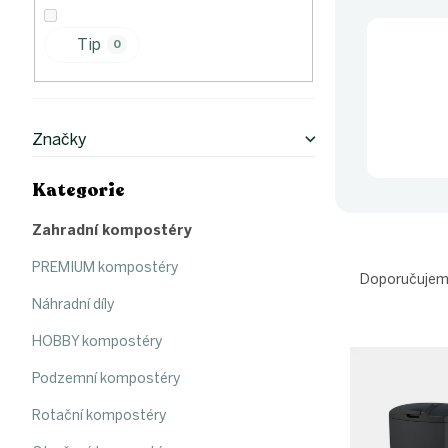
p
a
n
Tip
0
e
l
Značky
Kategorie
Přeskočit
kategorie
Zahradní kompostéry
Ř
PREMIUM kompostéry
a
Doporučuje
z
Náhradní díly
e
V
n
HOBBY kompostéry
ý
í
Podzemní kompostéry
p
p
i
r
Rotační kompostéry
s
o