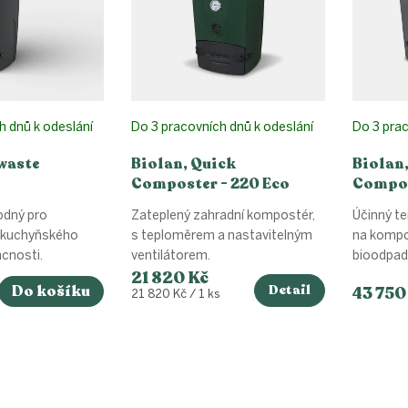
h dnů k odeslání
Do 3 pracovních dnů k odeslání
Do 3 prac
waste
Biolan, Quick
Biolan
Composter - 220 Eco
Compos
dný pro
Zateplený zahradní kompostér,
Účinný t
 kuchyňského
s teploměrem a nastavitelným
na kompo
cnosti.
ventilátorem.
bioodpadu
21 820 Kč
Do košíku
Detail
43 750
Měrná
s
21 820 Kč / 1 ks
cena:
O
v
l
á