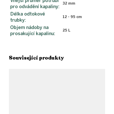
Vnější průměr potrubí
32 mm
pro odvádění kapaliny
:
Délka odtokové
12 - 95 cm
trubky
:
Objem nádoby na
25 L
prosakující kapalinu
:
Související produkty