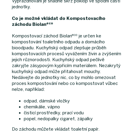
Vyprazdňování je snadné skrz poklop ve spodní části
jednotky.
Co je možné vkládat do Kompostovacího
eco
záchodu Biolan
eco
Kompostovací záchod Biolan
je určen ke
kompostování toaletního odpadu a domácího
bioodpadu. Kuchyňský odpad zlepšuje průběh
kompostovacích procesů vyvážením živin a zvýšením
jejich různorodosti. Kuchyňský odpad pečlivě
zakryjte zásypovým kypřicím materiálem. Nezakrytý
kuchyňský odpad může přitahovat mouchy.
Nedávejte do jednotky nic, co by mohlo omezovat
proces kompostování nebo co kompostovat vůbec
nelze, například:
odpad, dámské vložky
chemikálie, vápno
čisticí prostředky, prací vodu
popel, nedopalky cigaret, zápalky
Do záchodu můžete vkládat toaletní papír.