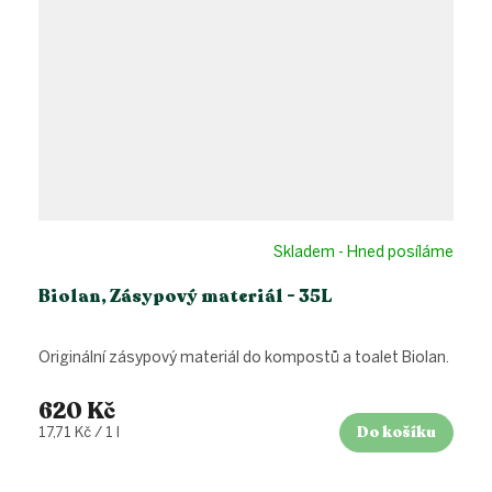
Skladem - Hned posíláme
Biolan, Zásypový materiál - 35L
Originální zásypový materiál do kompostů a toalet Biolan.
620 Kč
Do košíku
Měrná
17,71 Kč / 1 l
cena: