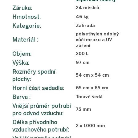
Záruka
:
24 měsíců
Hmotnost
:
46 kg
Kategorie
:
Zahrada
polyethylen odolný
Materiál
:
vůči mrazu a UV
záření
Objem
:
200 L
Výška
:
97 cm
Rozměry spodní
54 cm x 54 cm
plochy
:
Horní část sedadla
:
65 cm x 65 cm
Barva
:
Tmavě šedá
Vnější průměr potrubí
75 mm
pro odvod vzduchu
:
Délka přívodního
2 x 1000 mm
vzduchového potrubí
: