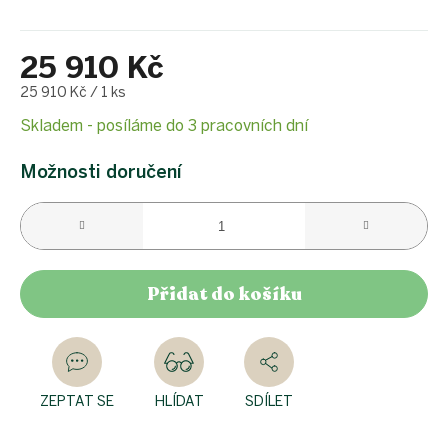
25 910 Kč
Měrná
25 910 Kč / 1 ks
cena:
Skladem - posíláme do 3 pracovních dní
Možnosti doručení
Přidat do košíku
ZEPTAT SE
HLÍDAT
SDÍLET