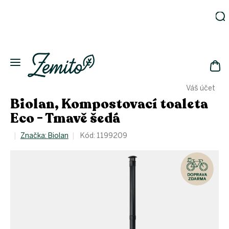
Přejít
na
obsah
Zahrada
Eko
domácnost
NÁK
Drogerie
Váš účet
KOŠ
Kosmetika
Biolan, Kompostovací toaleta
Eko
Eco - Tmavě šedá
láhve
Akce
Značka:
Biolan
Kód:
1199209
Zachraň
a ušetři
Novinky
Vánoce
Přihlášení