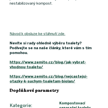
nestabilizovaný kompost.
Návod k obsluze ke stáhnutí zde.
Nevíte si rady ohledně výběru toalety?
Podívejte se na naše články, které vám s tím
pomohou.
https://www.zemito.cz/blog/jak-vybrat-
vhodnou-toaletu/
https://www.zemito.cz/blog/nejcastejsi-
otazky-k-suchym-toaletam-biolan/
Doplňkové parametry
Kompostovací
Kategorie
:
separační toalety