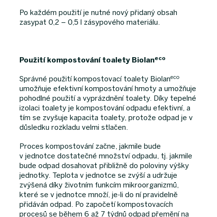
Po každém použití je nutné nový přidaný obsah
zasypat 0,2 – 0,5 l zásypového materiálu.
eco
Použití kompostování toalety Biolan
eco
Správné použití kompostovací toalety Biolan
umožňuje efektivní kompostování hmoty a umožňuje
pohodlné použití a vyprázdnění toalety. Díky tepelné
izolaci toalety je kompostování odpadu efektivní, a
tím se zvyšuje kapacita toalety, protože odpad je v
důsledku rozkladu velmi stlačen.
Proces kompostování začne, jakmile bude
v jednotce dostatečné množství odpadu, tj. jakmile
bude odpad dosahovat přibližně do poloviny výšky
jednotky. Teplota v jednotce se zvýší a udržuje
zvýšená díky životním funkcím mikroorganizmů,
které se v jednotce množí, je-li do ní pravidelně
přidáván odpad. Po započetí kompostovacích
procesů se během 6 až 7 týdnů odpad přemění na