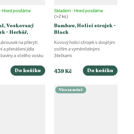
- Hned posíláme
Skladem - Hned posíláme
(>2 ks)
al, Voskovaný
Bambaw, Holicí strojek -
k - Herbář,
Black
st M (25x27cm)
ubrousek na přikrytí,
Kovový holící strojek s dvojitým
í a přenášení jídla
ostřím a vyměnitelnými
í bavlny a včelího vosku
žiletkami.
Do košíku
Do košíku
439 Kč
Více za méně