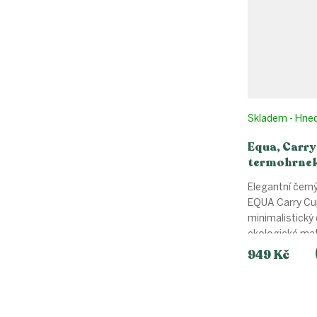
Skladem - Hne
Equa, Carry
termohrnek
ml
Elegantní čern
EQUA Carry Cu
minimalistický 
ekologické mate
949 Kč