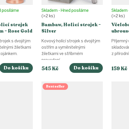
d posíláme
Skladem - Hned posíláme
Skladem 
(>2 ks)
(>2 ks)
icí strojek
Bambaw, Holicí strojek -
Včelob
m - Rose Gold
Silver
ubrouse
veliko
trojek s dvojitým
Kovový holící strojek s dvojitým
Příjemný 
telnými žiletkami
ostřím a vyměnitelnými
skladován
stojánkem.
žiletkami ve stříbrném
z přírodn
provedení.
–...
Do košíku
Do košíku
545 Kč
159 Kč
Bestseller