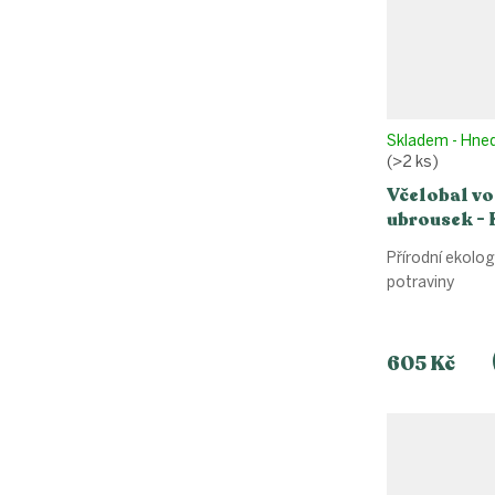
Skladem - Hne
(>2 ks)
Včelobal v
ubrousek -
Rozkvetlé (
Přírodní ekolog
potraviny
605 Kč