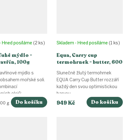
- Hned posíláme
(2 ks)
Skladem - Hned posíláme
(1 ks)
Tuhé mýdlo -
Equa, Carry cup
avřín, 100g
termohrnek - butter, 600
ml
vavřínové mýdlo s
Slunečně žlutý termohrnek
obsahem mořské soli.
EQUA Carry Cup Butter rozzáří
ombinací
každý den svou optimistickou
ých olejů:...
barvou,...
Do košíku
Do košíku
949 Kč
100 g