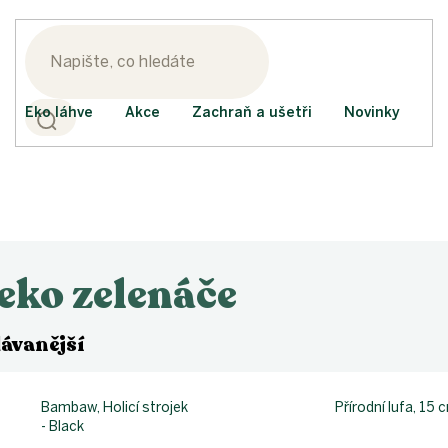
Eko láhve
Akce
Zachraň a ušetři
Novinky
eko zelenáče
ávanější
Bambaw, Holicí strojek
Přírodní lufa, 15 
- Black