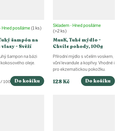
Skladem - Hned posíláme
- Hned posíláme
(1 ks)
(>2 ks)
Tuhý šampón na
MusK, Tuhé mýdlo -
vlasy - Svěží
Chvíle pohody, 100g
80g
tuhý šampon na bázi
Přírodní mýdlo s včelím voskem,
 kokosového oleje.
vůní levandule a kopřivy. Vhodné i
pro ekzematickou pokožku.
Do košíku
Do košíku
128 Kč
 / 100 g