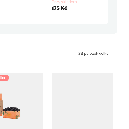
Brzy skladem
175 Kč
32
položek celkem
ler