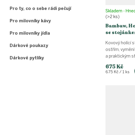
k
Pro ty, co o sebe rádi pečují
t
Skladem - Hne
(>2 ks)
ů
Pro milovníky kávy
Bambaw, Hol
se stojánke
Pro milovníky jídla
Kovový holící s
Dárkové poukazy
ostřím, vyměni
a praktickým 
Dárkové pytlíky
675 Kč
Měrná
675 Kč / 1 ks
cena: