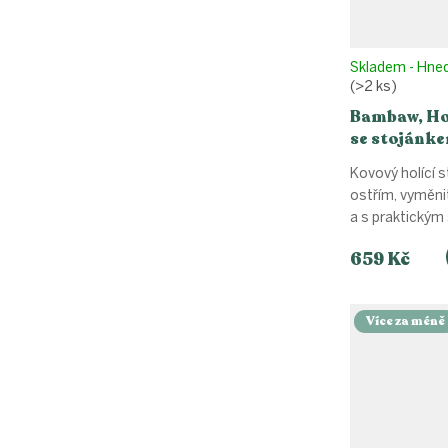
Skladem - Hne
(>2 ks)
Bambaw, Hol
se stojánke
Kovový holící s
ostřím, vyměni
a s praktickým
659 Kč
Více za méně