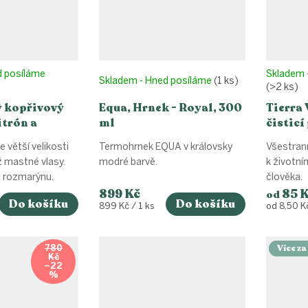
d posíláme
Skladem 
Skladem - Hned posíláme
(1 ks)
(>2 ks)
ý kopřivový
Equa, Hrnek - Royal, 300
Tierra 
itrón a
ml
čisticí
60g
jedlá s
 větší velikosti
Termohrnek EQUA v královsky
Všestrann
ž mastné vlasy.
modré barvě.
k životní
 a rozmarýnu.
člověka.
899 Kč
85 
od
Do košíku
Do košíku
Měrná
Měrná
899 Kč / 1 ks
od 8,50 K
cena:
cena:
Více z
780
Kč
–22
%