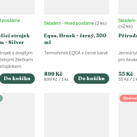
d posíláme
Skladem 
Skladem - Hned posíláme
(2 ks)
(>2 ks)
icí strojek
Equa, Hrnek - černý, 300
Přírodn
m - Silver
ml
trojek s dvojitým
Termohrnek EQUA v černé barvě.
Jemná luf
telnými žiletkami
pro širok
 stojánkem.
899 Kč
55 Kč
Do košíku
Do košíku
Měrná
Měrná
899 Kč / 1 ks
55 Kč / 1 
cena:
cena:
Bestsel