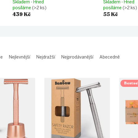
Skladem - Hned
Skladem - Hned
posíláme
(>2 ks)
posíláme
(>2 ks)
439 Kč
55 Kč
me
Nejlevnější
Nejdražší
Nejprodávanější
Abecedně
Bestsel