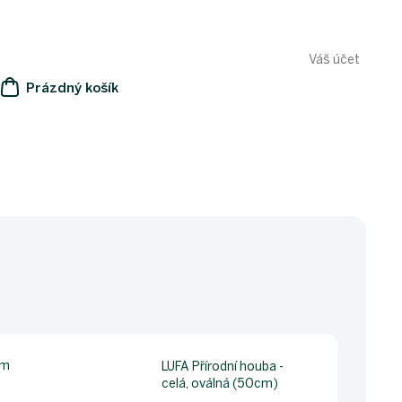
Váš účet
Prázdný košík
NÁKUPNÍ
KOŠÍK
cm
LUFA Přírodní houba -
celá, oválná (50cm)