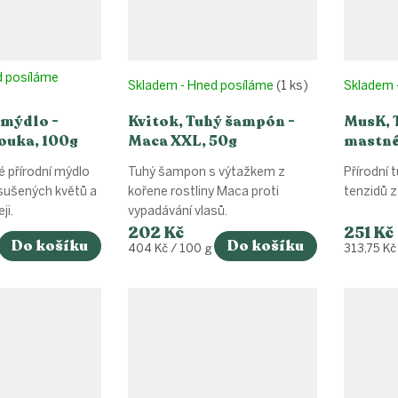
d posíláme
Skladem - Hned posíláme
(1 ks)
Skladem 
 mýdlo -
Kvitok, Tuhý šampón -
MusK, 
ouka, 100g
Maca XXL, 50g
mastné 
ráno, 
 přírodní mýdlo
Tuhý šampon s výtažkem z
Přírodní 
 sušených květů a
kořene rostliny Maca proti
tenzidů z
ji.
vypadávání vlasů.
202 Kč
251 Kč
Do košíku
Do košíku
Měrná
Měrná
404 Kč / 100 g
313,75 Kč
cena:
cena: