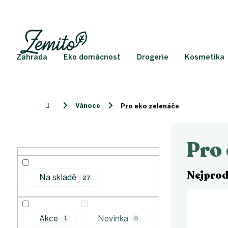
Přejít
na
obsah
Zahrada
Eko domácnost
Drogerie
Kosmetika
Vánoce
Domů
Pro eko zelenáče
P
o
Pro 
s
t
r
Nejprod
Na skladě
27
a
n
n
í
Akce
Novinka
1
0