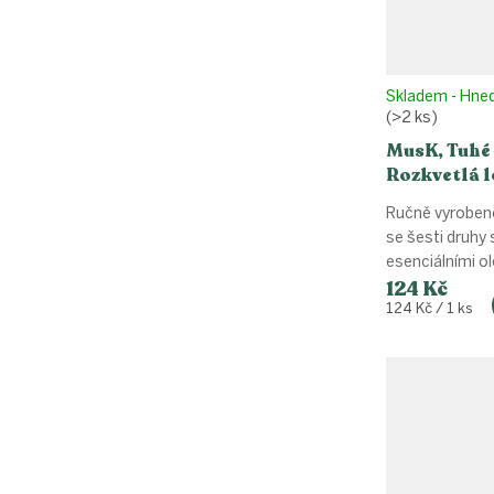
Skladem - Hne
(>2 ks)
MusK, Tuhé
Rozkvetlá l
Ručně vyrobené
se šesti druhy
esenciálními ole
124 Kč
Měrná
124 Kč / 1 ks
cena: