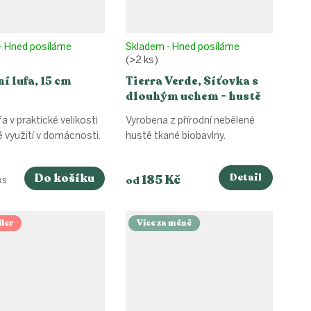
- Hned posíláme
Skladem - Hned posíláme
(>2 ks)
í lufa, 15 cm
Tierra Verde, Síťovka s
dlouhým uchem - hustě
tkaná, různé barvy
a v praktické velikosti
Vyrobena z přírodní nebělené
é využití v domácnosti.
hustě tkané biobavlny.
Do košíku
Detail
185 Kč
od
ks
ler
Více za méně