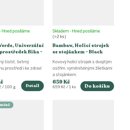
- Hned posíláme
Skladem - Hned posíláme
(>2 ks)
Verde, Univerzální
Bambaw, Holicí strojek
 prostředek Bika -
se stojánkem - Black
oda
ý čistič, šetrný
Kovový holící strojek s dvojitým
mu prostředí i ke zdraví
ostřím, vyměnitelnými žiletkami
a stojánkem.
Kč
659 Kč
Detail
Do košíku
Měrná
č / 100 g
659 Kč / 1 ks
cena:
a méně