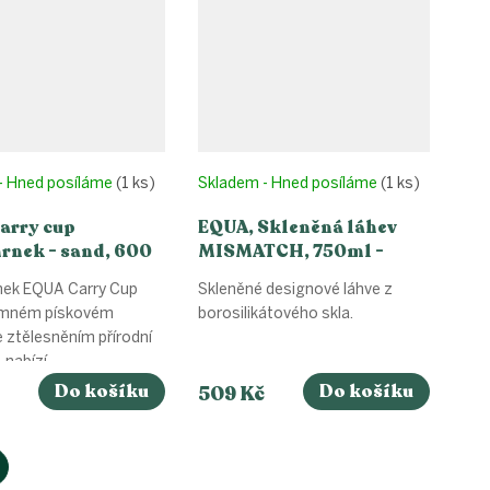
- Hned posíláme
(1 ks)
Skladem - Hned posíláme
(1 ks)
arry cup
EQUA, Skleněná láhev
rnek - sand, 600
MISMATCH, 750ml -
Gold
ek EQUA Carry Cup
Skleněné designové láhve z
emném pískovém
borosilikátového skla.
e ztělesněním přírodní
nabízí...
Do košíku
Do košíku
509 Kč