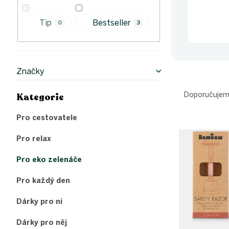
p
a
n
Tip
Bestseller
0
3
e
l
Značky
Ř
a
Doporučuje
Kategorie
Přeskočit
z
kategorie
e
Pro cestovatele
V
n
ý
í
Pro relax
p
p
i
r
Pro eko zelenáče
s
o
p
Pro každý den
d
r
u
Dárky pro ni
o
k
d
t
Dárky pro něj
u
ů