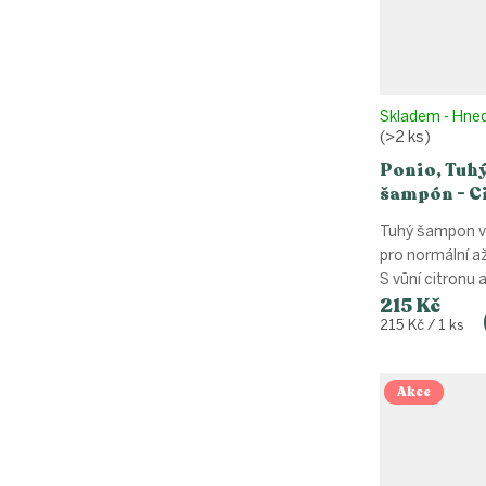
Skladem - Hne
(>2 ks)
Ponio, Tuh
šampón - C
rozmarýn, 
Tuhý šampon ve
pro normální a
S vůní citronu
215 Kč
Měrná
215 Kč / 1 ks
cena:
Akce