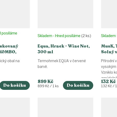
d posíláme
Skladem - Hned posíláme
(2 ks)
Skladem 
oskovaný
Equa, Hrnek - Wine Not,
MusK, 
 KOMBO,
300 ml
Solný v
S,M,L,XL)
ický obal na
Termohrnek EQUA v červené
Přírodní 
barvě.
vysokým 
Vzniklo k
zmýdelněn
899 Kč
132 Kč
Do košíku
Do košíku
Měrná
Měrná
899 Kč / 1 ks
132 Kč / 
cena:
cena: