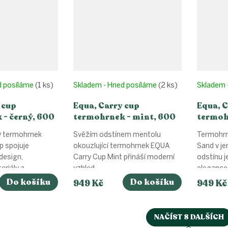
d posíláme
(1 ks)
Skladem - Hned posíláme
(2 ks)
Skladem 
 cup
Equa, Carry cup
Equa, C
 - černý, 600
termohrnek - mint, 600
termoh
ml
ml
ý termohrnek
Svěžím odstínem mentolu
Termohrn
p spojuje
okouzlující termohrnek EQUA
Sand v j
design,
Carry Cup Mint přináší moderní
odstínu j
riály a...
vzhled,...
elegance, 
Do košíku
Do košíku
949 Kč
949 Kč
NAČÍST 8 DALŠÍCH