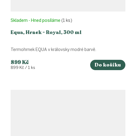
Skladem - Hned posíláme
(1 ks)
Equa, Hrnek - Royal, 300 ml
Termohrnek EQUA v královsky modré barvě.
899 Kč
Do košíku
Měrná
899 Kč / 1 ks
cena: