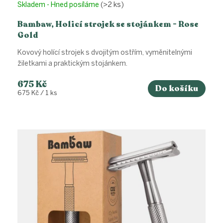
Skladem - Hned posíláme
(>2 ks)
Bambaw, Holicí strojek se stojánkem - Rose
Gold
Kovový holící strojek s dvojitým ostřím, vyměnitelnými
žiletkami a praktickým stojánkem.
675 Kč
Do košíku
Měrná
675 Kč / 1 ks
cena: