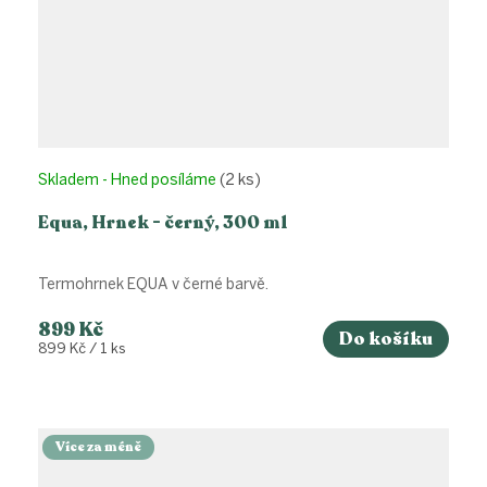
Skladem - Hned posíláme
(2 ks)
Equa, Hrnek - černý, 300 ml
Termohrnek EQUA v černé barvě.
899 Kč
Do košíku
Měrná
899 Kč / 1 ks
cena:
Více za méně