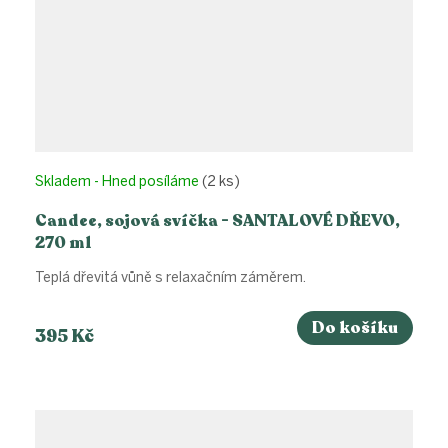
Skladem - Hned posíláme
(2 ks)
Candee, sojová svíčka - SANTALOVÉ DŘEVO,
270 ml
Teplá dřevitá vůně s relaxačním záměrem.
Do košíku
395 Kč