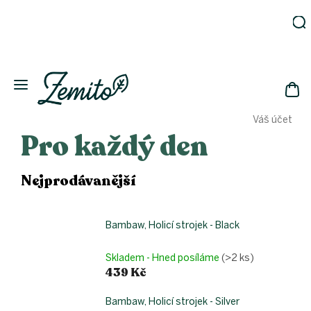
Přejít
na
obsah
Zahrada
Eko
domácnost
NÁK
Drogerie
Váš účet
KOŠ
Kosmetika
Pro každý den
Eko
láhve
Nejprodávanější
Akce
Zachraň
a ušetři
Bambaw, Holicí strojek - Black
Novinky
Skladem - Hned posíláme
(>2 ks)
Vánoce
439 Kč
Přihlášení
Bambaw, Holicí strojek - Silver