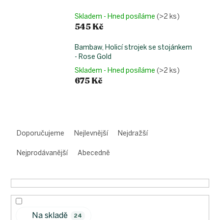
Skladem - Hned posíláme
(>2 ks)
545 Kč
Bambaw, Holicí strojek se stojánkem
- Rose Gold
Skladem - Hned posíláme
(>2 ks)
675 Kč
Ř
a
Doporučujeme
Nejlevnější
Nejdražší
z
e
Nejprodávanější
Abecedně
n
í
p
r
o
Na skladě
d
24