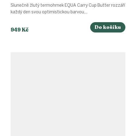
Slunečně žlutý termohrnek EQUA Carry Cup Butter rozzáří
každý den svou optimistickou barvou,...
Do košíku
949 Kč