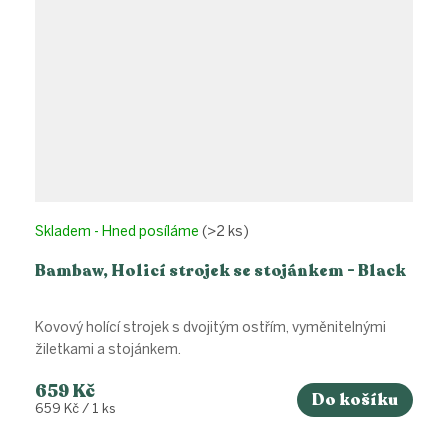
Skladem - Hned posíláme
(>2 ks)
Bambaw, Holicí strojek se stojánkem - Black
Kovový holící strojek s dvojitým ostřím, vyměnitelnými
žiletkami a stojánkem.
659 Kč
Do košíku
Měrná
659 Kč / 1 ks
cena: