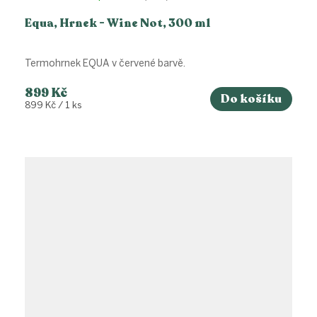
Equa, Hrnek - Wine Not, 300 ml
Termohrnek EQUA v červené barvě.
899 Kč
Do košíku
Měrná
899 Kč / 1 ks
cena: