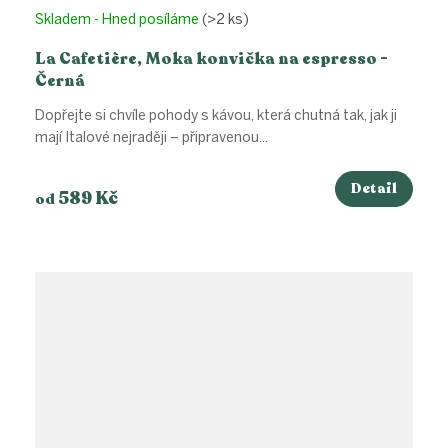
Skladem - Hned posíláme
(>2 ks)
La Cafetière, Moka konvička na espresso -
Černá
Dopřejte si chvíle pohody s kávou, která chutná tak, jak ji
mají Italové nejraději – připravenou...
Detail
589 Kč
od