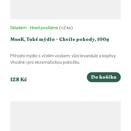
Skladem - Hned posíláme
(>2 ks)
MusK, Tuhé mýdlo - Chvíle pohody, 100g
Přírodní mýdlo s včelím voskem, vůní levandule a kopřivy.
Vhodné i pro ekzematickou pokožku.
Do košíku
128 Kč