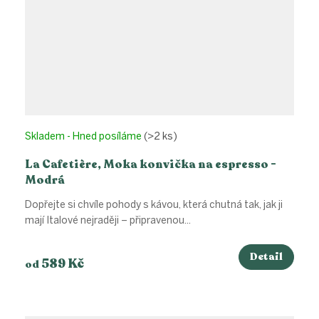
Skladem - Hned posíláme
(>2 ks)
La Cafetière, Moka konvička na espresso -
Modrá
Dopřejte si chvíle pohody s kávou, která chutná tak, jak ji
mají Italové nejraději – připravenou...
Detail
589 Kč
od