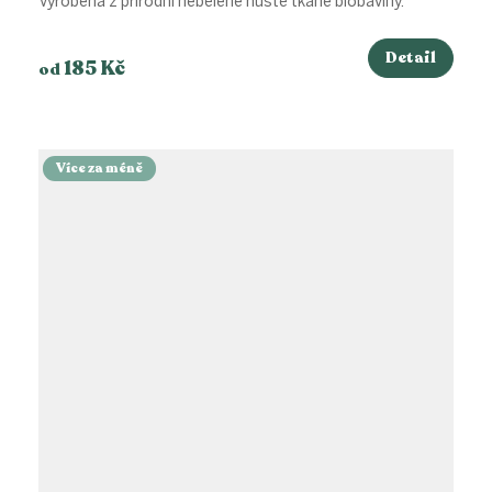
Vyrobena z přírodní nebělené hustě tkané biobavlny.
Detail
185 Kč
od
Více za méně