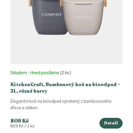
d
u
k
t
ů
Skladem - Hned posíláme
(2 ks)
KitchenCraft, Bambusový koš na bioodpad -
3L, různé barvy
Elegantní koš na bioodpad vyrobený z bambusového
dřeva a vláken.
809 Kč
Detail
Měrná
809 Kč / 1 ks
cena: