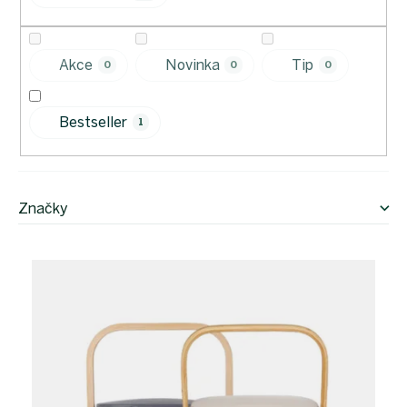
u
k
t
Akce
Novinka
Tip
0
0
0
ů
Bestseller
1
Značky
V
ý
p
i
s
p
r
o