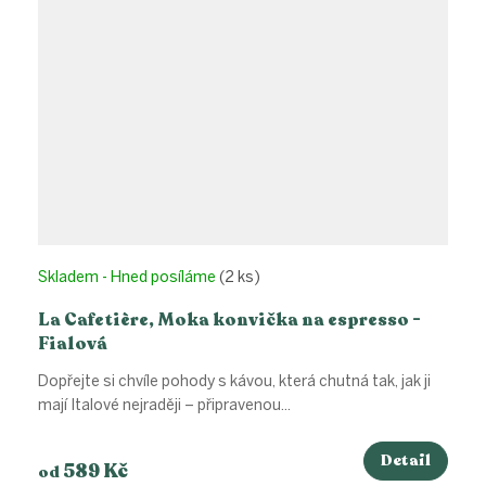
Skladem - Hned posíláme
(2 ks)
La Cafetière, Moka konvička na espresso -
Fialová
Dopřejte si chvíle pohody s kávou, která chutná tak, jak ji
mají Italové nejraději – připravenou...
Detail
589 Kč
od