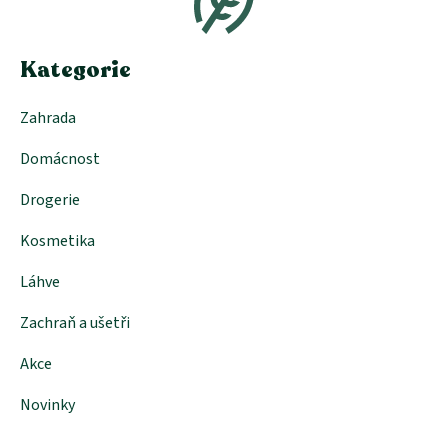
a
t
í
Kategorie
Zahrada
Domácnost
Drogerie
Kosmetika
Láhve
Zachraň a ušetři
Akce
Novinky