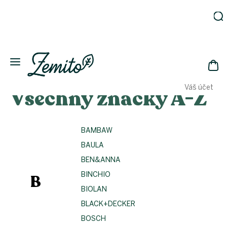
Přejít
na
obsah
Zahrada
Eko
domácnost
NÁK
Drogerie
Váš účet
Všechny značky A-Z
KOŠ
Kosmetika
Eko
láhve
BAMBAW
Akce
BAULA
Zachraň
a ušetři
BEN&ANNA
Novinky
BINCHIO
B
Vánoce
BIOLAN
BLACK+DECKER
Přihlášení
BOSCH