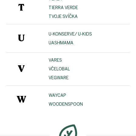
T
TIERRA VERDE
TVOJE SVÍČKA
U-KONSERVE/ U-KIDS
U
UASHMAMA
VARES
V
VČELOBAL
VEGWARE
WAYCAP
W
WOODENSPOON
Z
á
p