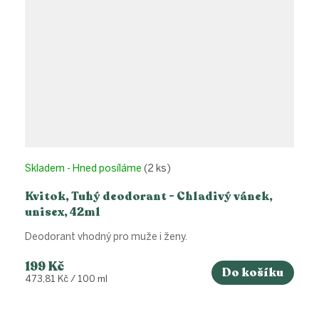
Skladem - Hned posíláme
(2 ks)
Kvitok, Tuhý deodorant - Chladivý vánek,
unisex, 42ml
Deodorant vhodný pro muže i ženy.
199 Kč
Do košíku
Měrná
473,81 Kč / 100 ml
cena: