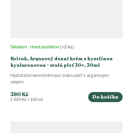
Skladem - Hned posíláme
(>2 ks)
Kvitok, Arganový denní krém s kyselinou
hyaluronovou - zralá pleť 30+, 30ml
Hydratační denní krém pro zralou pleť s arganovým
olejem.
390 Kč
Do košíku
Měrná
1 300 Kč / 100 ml
cena: