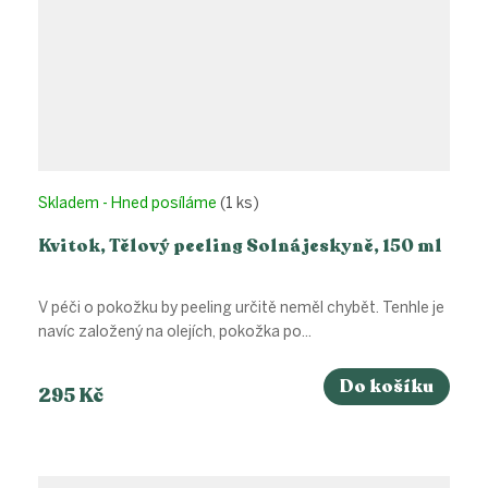
Skladem - Hned posíláme
(1 ks)
Kvitok, Tělový peeling Solná jeskyně, 150 ml
V péči o pokožku by peeling určitě neměl chybět. Tenhle je
navíc založený na olejích, pokožka po...
Do košíku
295 Kč