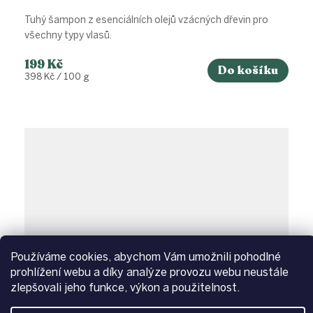
Tuhý šampon z esenciálních olejů vzácných dřevin pro
všechny typy vlasů.
199 Kč
Do košíku
Měrná
398 Kč / 100 g
cena:
Používáme cookies, abychom Vám umožnili pohodlné
prohlížení webu a díky analýze provozu webu neustále
zlepšovali jeho funkce, výkon a použitelnost.