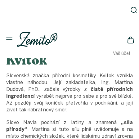
Přejít
na
obsah
Zahrada
Eko
domácnost
NÁK
Drogerie
Váš účet
Kvitok
KOŠ
Kosmetika
Eko
láhve
Slovenská značka přírodní kosmetiky Kvitok vznikla
vlastně náhodou. Její zakladatelka, Ing. Martina
Akce
Dudová, PhD., začala výrobky z
čistě přírodních
Zachraň
ingrediencí
vyrábět nejprve pro sebe a pro své blízké.
a ušetři
Až později svůj koníček přetvořila v podnikání, a její
Novinky
život tak nabral nový směr.
Vánoce
Slovo Navia pochází z latiny a znamená
„síla
Přihlášení
přírody“
. Martina si tuto sílu plně uvědomuje a na
místo chemických složek, které lidskému zdraví zrovna