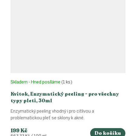
Skladem - Hned posíláme
(1 ks)
Kvitok, Enzymatický peeling - pro všechny
typy pleti, 30ml
Enzymatický peeling vhodný i pro citlivou a
problematickou pleť se sklony k akné.
199 Kč
Do košíku
Měrná
663,33 Kč / 100 ml