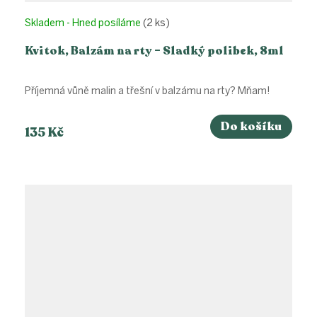
Skladem - Hned posíláme
(2 ks)
Kvitok, Balzám na rty – Sladký polibek, 8ml
Příjemná vůně malin a třešní v balzámu na rty? Mňam!
Do košíku
135 Kč