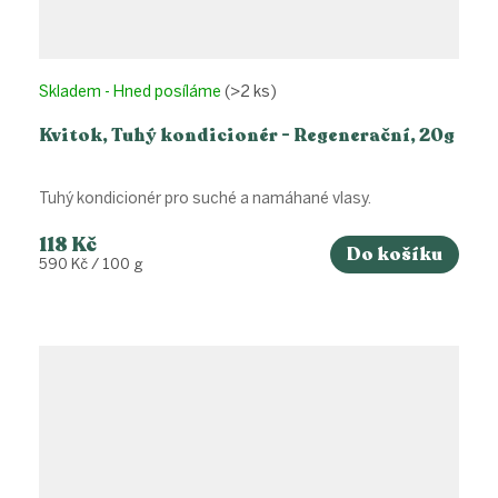
Skladem - Hned posíláme
(>2 ks)
Kvitok, Tuhý kondicionér - Regenerační, 20g
Tuhý kondicionér pro suché a namáhané vlasy.
118 Kč
Do košíku
Měrná
590 Kč / 100 g
cena: