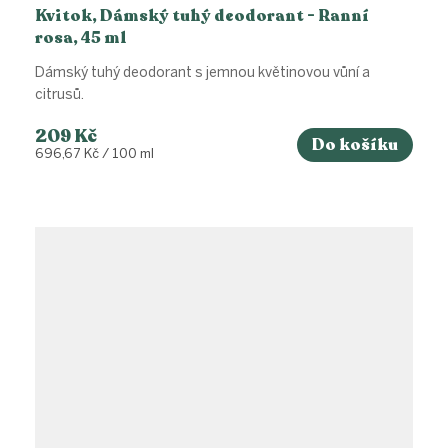
Kvitok, Dámský tuhý deodorant - Ranní
rosa, 45 ml
Dámský tuhý deodorant s jemnou květinovou vůní a
citrusů.
209 Kč
Do košíku
Měrná
696,67 Kč / 100 ml
cena: