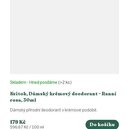
Skladem - Hned posíláme
(>2 ks)
Kvitok, Dámský krémový deodorant - Ranní
rosa, 30ml
Dámský přírodní deodorant v krémové podobě.
179 Kč
Do košíku
Měrná
596,67 Kč / 100 ml