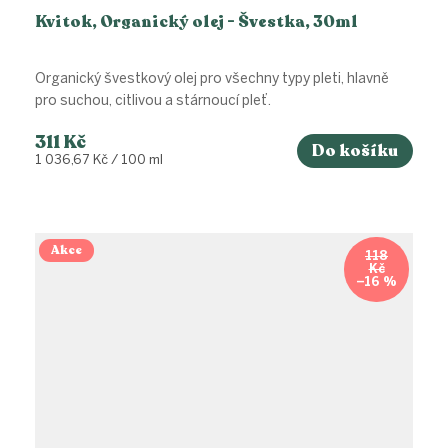
Kvitok, Organický olej - Švestka, 30ml
Organický švestkový olej pro všechny typy pleti, hlavně
pro suchou, citlivou a stárnoucí pleť.
311 Kč
Do košíku
Měrná
1 036,67 Kč / 100 ml
cena:
Akce
118
Kč
–16 %