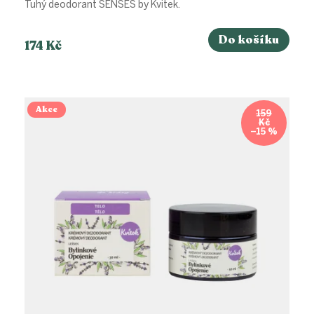
Tuhý deodorant SENSES by Kvitek.
Do košíku
174 Kč
Akce
159
Kč
–15 %