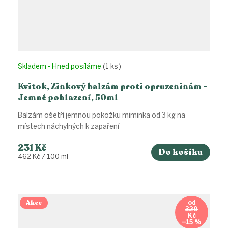
Skladem - Hned posíláme
(1 ks)
Kvitok, Zinkový balzám proti opruzeninám -
Jemné pohlazení, 50ml
Balzám ošetří jemnou pokožku miminka od 3 kg na
místech náchylných k zapaření
231 Kč
Do košíku
Měrná
462 Kč / 100 ml
cena:
Akce
od
329
Kč
–15 %