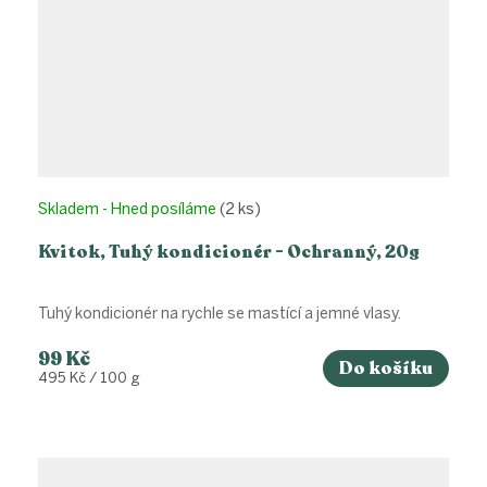
Skladem - Hned posíláme
(2 ks)
Kvitok, Tuhý kondicionér - Ochranný, 20g
Tuhý kondicionér na rychle se mastící a jemné vlasy.
99 Kč
Do košíku
Měrná
495 Kč / 100 g
cena: