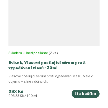
Skladem - Hned posíláme
(2 ks)
Kvitok, Vlasové posilující sérum proti
vypadávaní vlasů - 30ml
Vlasové posilující sérum proti vypadávání vlasů. Malé v
objemu – silné v účincích.
298 Kč
Do košíku
Měrná
993,33 Kč / 100 ml
cena: