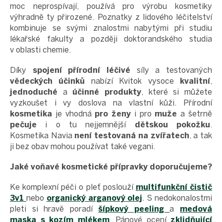
moc neprospívají, používá pro výrobu kosmetiky
výhradně ty přirozené. Poznatky z lidového léčitelství
kombinuje se svými znalostmi nabytými při studiu
lékařské fakulty a později doktorandského studia
v oblasti chemie.
Díky
spojení přírodní léčivé
síly a testovaných
vědeckých účinků
nabízí Kvitok vysoce
kvalitní
,
jednoduché
a
účinné produkty
, které si můžete
vyzkoušet i vy doslova na vlastní kůži. Přírodní
kosmetika
je vhodná
pro ženy
i pro
muže
a šetrně
pečuje
i o tu nejjemnější
dětskou pokožku
.
Kosmetika Navia
není testovaná na zvířatech
, a tak
ji bez obav mohou používat také vegani.
Jaké voňavé kosmetické přípravky doporučujeme?
Ke komplexní péči o pleť poslouží
m
ultifunkční
čistič
3v1
nebo
organický arganový olej
. S nedokonalostmi
pleti si hravě poradí
šípkový peeling
a
medová
maska s kozím mlékem
. Pánové ocení
zklidňující