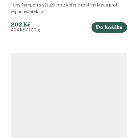
Tuhý šampon s výtažkem z kořene rostliny Maca proti
vypadávání vlasů.
202 Kč
Do košíku
Měrná
404 Kč / 100 g
cena: