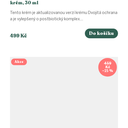
krém, 30 ml
Tento krém je aktualizovanou verzí krému Dvojitá ochrana
a je vylepšený o postbiotický komplex....
Do košíku
499 Kč
Akce
459
Kč
–15 %