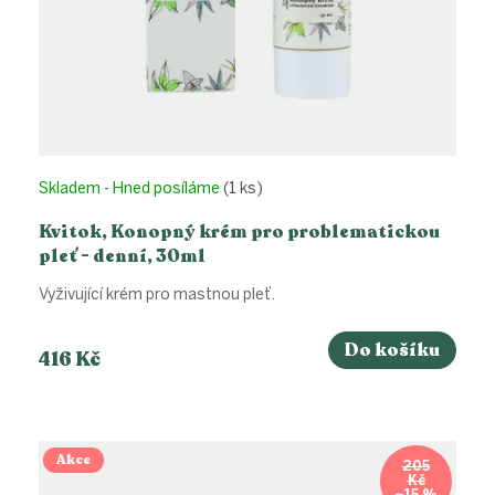
ů
Skladem - Hned posíláme
(1 ks)
Kvitok, Konopný krém pro problematickou
pleť - denní, 30ml
Vyživující krém pro mastnou pleť.
Do košíku
416 Kč
Akce
205
Kč