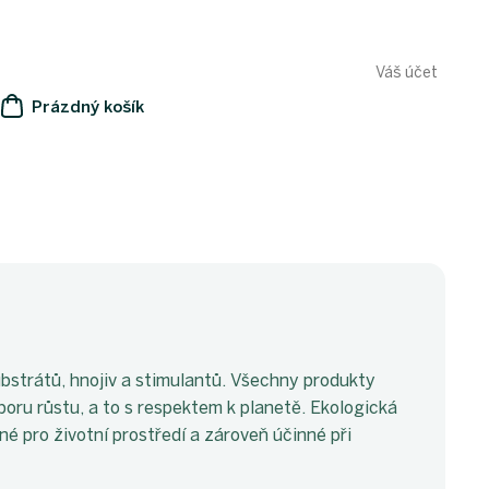
Váš účet
Prázdný košík
NÁKUPNÍ
KOŠÍK
ubstrátů, hnojiv a stimulantů. Všechny produkty
dporu růstu, a to s respektem k planetě. Ekologická
né pro životní prostředí a zároveň účinné při