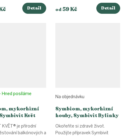
....
Detail
Detail
Kč
59 Kč
od
- Hned posíláme
Na objednávku
m, mykorhizní
Symbiom, mykorhizní
 Symbivit Květ
houby, Symbivit Bylinky
 KVĚT® je přírodní
Okořeňte si zdravě život.
pěstování balkónových a
Použijte přípravek Symbivit