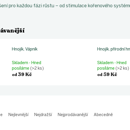
ešení pro každou fázi růstu – od stimulace kořenového systé
ávanější
Hnojík, Vápník
Hnojík, přírodní h
Skladem - Hned
Skladem - Hned
posíláme
(>2 ks)
posíláme
(>2 ks)
39 Kč
59 Kč
od
od
me
Nejlevnější
Nejdražší
Nejprodávanější
Abecedně