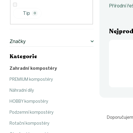
p
a
Přírodní ř
n
Tip
0
e
l
Nejprod
Značky
Kategorie
Přeskočit
kategorie
Zahradní kompostéry
PREMIUM kompostéry
Náhradní díly
HOBBY kompostéry
Ř
Podzemní kompostéry
a
Doporučuje
z
Rotační kompostéry
e