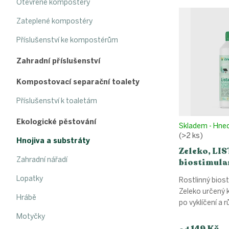
V
Otevřené kompostéry
n
ý
í
Zateplené kompostéry
p
p
i
r
Příslušenství ke kompostérům
s
o
p
d
Zahradní příslušenství
r
u
o
k
Kompostovací separační toalety
d
t
Příslušenství k toaletám
u
ů
k
Ekologické pěstování
t
Skladem - Hne
(>2 ks)
ů
Hnojiva a substráty
Zeleko, LIS
Zahradní nářadí
biostimulan
růst rostli
Lopatky
Rostlinný bios
Zeleko určený k
Hrábě
po vyklíčení a r
Motyčky
149 Kč