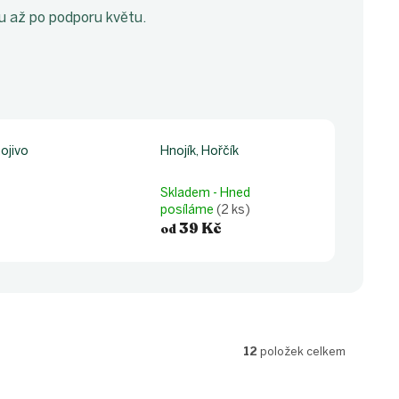
mu až po podporu květu.
nojivo
Hnojík, Hořčík
Skladem - Hned
posíláme
(2 ks)
39 Kč
od
12
položek celkem