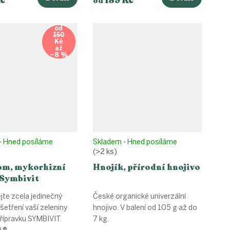
od
od
150
Kč
až
–8 %
- Hned posíláme
Skladem - Hned posíláme
(>2 ks)
m, mykorhizní
Hnojík, přírodní hnojivo
 Symbivit
na
te zcela jedinečný
České organické univerzální
etření vaší zeleniny
hnojivo. V balení od 105 g až do
řípravku SYMBIVIT
7 kg.