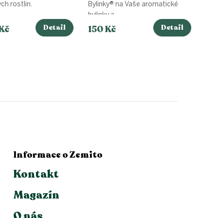
ch rostlin.
Bylinky® na Vaše aromatické
bylinky a...
Detail
Detail
Kč
150 Kč
Informace o Zemito
Kontakt
Magazín
O nás