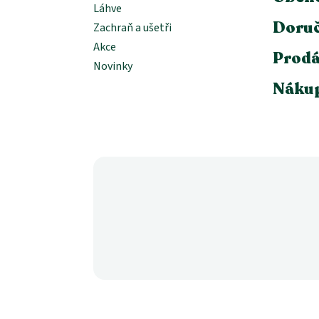
Láhve
Doruč
Zachraň a ušetři
Akce
Prodá
Novinky
Nákup