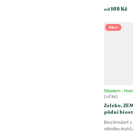
169 Kč
od
Akce
Skladem - Hne
(>2 ks)
Zeleko, ZE
půdní bios
mikroorga
Biostimulant 
několika druhů