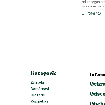
mikroorganismů
nebo během výs
329 Kč
od
Z
á
p
a
t
í
Kategorie
Inform
Zahrada
Ochra
Domácnost
Odsto
Drogerie
Kosmetika
Obch