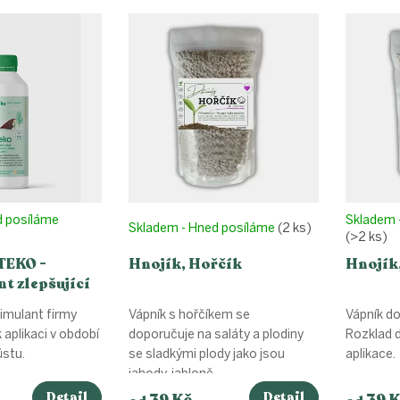
d posíláme
Skladem 
Skladem - Hned posíláme
(2 ks)
(>2 ks)
TEKO -
Hnojík, Hořčík
Hnojík
t zlepšující
n
timulant firmy
Vápník s hořčíkem se
Vápník do
 aplikaci v období
doporučuje na saláty a plodiny
Rozklad 
ůstu.
se sladkými plody jako jsou
aplikace.
jahody, jabloně,...
Detail
Detail
39 Kč
39 K