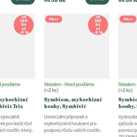
od
od
od
od
Akce
Akce
169
150
Kč
Kč
až
až
–8 %
–8 %
d posíláme
Skladem - Hned posíláme
Skladem 
(>2 ks)
(>2 ks)
mykorhizní
Symbiom, mykorhizní
Symbio
ivit Tric
houby, Symbivit
houby,
Universal
Zeleni
e speciálně
Univerzální přípravek s
Vyzkoušej
vek pro lepší růst
mykorhizními houbami pro
způsob oš
h rostlin, který...
podporu růstu vašich rostlin.
pomocí p