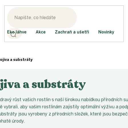
Eko láhve
Akce
Zachraň a ušetři
Novinky
ojiva a substráty
iva a substráty
ravý růst vašich rostlin s naší širokou nabídkou přírodních s
ě vybrali, aby vašim rostlinám zajistily optimální výživu a po
ubstráty jsou vyrobeny z přírodních složek, které jsou bezpeč
bohaté úrody.