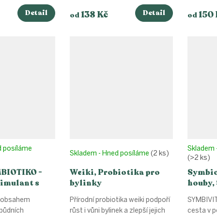
ZELENINA®
Detail
Detail
138 Kč
150 
od
od
d posíláme
Skladem 
Skladem - Hned posíláme
(2 ks)
(>2 ks)
MBIOTIKO -
Weiki, Probiotika pro
Symbio
timulant s
bylinky
houby,
nismy
s obsahem
Přírodní probiotika weiki podpoří
SYMBIVIT
 půdních
růst i vůni bylinek a zlepší jejich
cesta v 