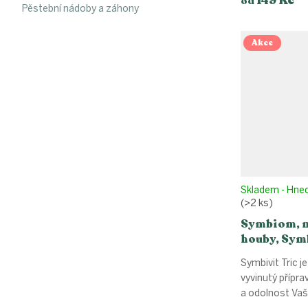
od
Pěstební nádoby a záhony
Akce
Skladem - Hne
(>2 ks)
Symbiom, 
houby, Symb
Symbivit Tric j
vyvinutý přípra
a odolnost Vašic