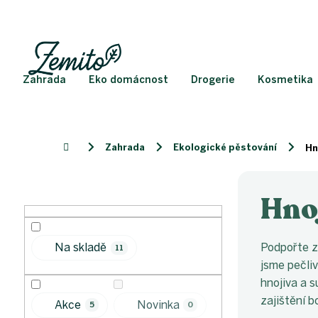
Přejít
na
obsah
Zahrada
Eko domácnost
Drogerie
Kosmetika
Zahrada
Ekologické pěstování
Domů
Hn
P
o
Hnoj
s
t
r
Podpořte zd
Na skladě
11
a
jsme pečliv
n
hnojiva a s
n
í
zajištění 
Akce
Novinka
5
0