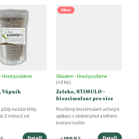
Akce
- Hned posíláme
Skladem - Hned posíláme
(>2 ks)
, Vápník
Zeleko, STIMULO -
biostimulant pro více
květů a plodů
 půdy na bázi křídy.
Rostlinný biostimulant určený k
do 2 měsíců od
aplikaci v období před a během
kvetení rostlin.
Detail
Detail
č
189 Kč