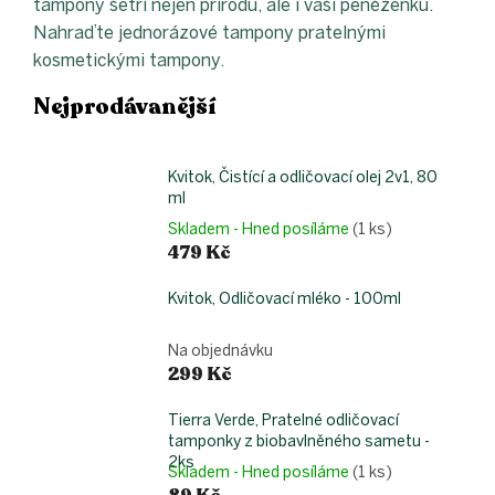
tampony šetří nejen přírodu, ale i vaši peněženku.
Nahraďte jednorázové tampony pratelnými
kosmetickými tampony.
Nejprodávanější
Kvitok, Čistící a odličovací olej 2v1, 80
ml
Skladem - Hned posíláme
(1 ks)
479 Kč
Kvitok, Odličovací mléko - 100ml
Na objednávku
299 Kč
Tierra Verde, Pratelné odličovací
tamponky z biobavlněného sametu -
2ks
Skladem - Hned posíláme
(1 ks)