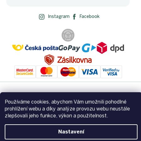
Instagram
Facebook
Vytvořil Shoptet
Používáme cookies, abychom Vám umožnili pohodlné
prohlížení webu a díky analýze provozu webu neustále
zlepšovali jeho funkce, výkon a použitelnost.
Copyright 2026
Zemito.cz
. Všechna práva vyhrazena.
Upravit
nastavení cookies
Nastavení