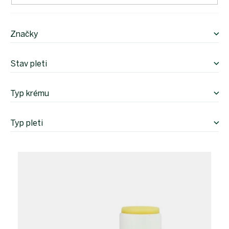
Značky
Stav pleti
Typ krému
Typ pleti
V
ý
p
i
s
p
r
o