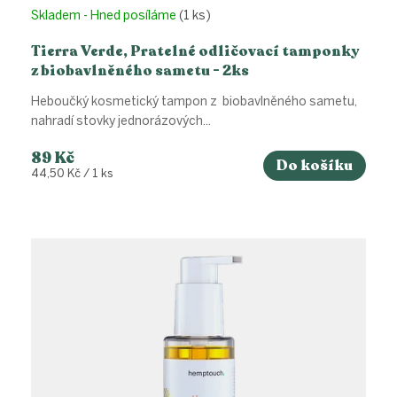
Skladem - Hned posíláme
(1 ks)
Tierra Verde, Pratelné odličovací tamponky
z biobavlněného sametu - 2ks
Heboučký kosmetický tampon z biobavlněného sametu,
nahradí stovky jednorázových...
89 Kč
Do košíku
Měrná
44,50 Kč / 1 ks
cena: