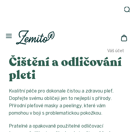
Přejít
na
obsah
Zahrada
Eko
domácnost
NÁK
Drogerie
Váš účet
KOŠ
Kosmetika
Čištění a odličování
Eko
láhve
pleti
Akce
Zachraň
Kvalitní péče pro dokonale čistou a zdravou pleť.
a ušetři
Dopřejte svému obličeji jen to nejlepší s přírody.
Novinky
Přírodní pleťové masky a peelingy, které vám
Vánoce
pomohou v boji s problematickou pokožkou.
Přihlášení
Pratelné a opakovaně použitelné odličovací