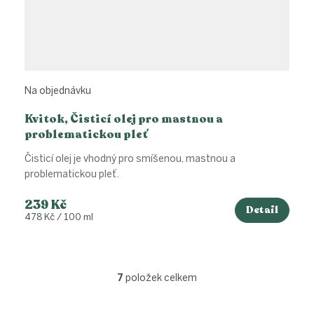
Na objednávku
Kvitok, Čisticí olej pro mastnou a
problematickou pleť
Čisticí olej je vhodný pro smíšenou, mastnou a
problematickou pleť.
239 Kč
Detail
Měrná
478 Kč / 100 ml
cena:
7
položek celkem
O
v
l
Z