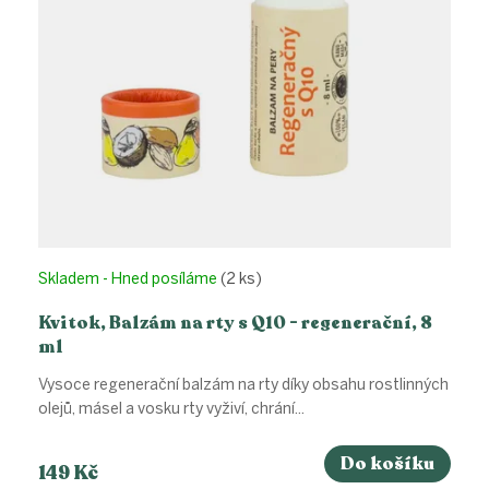
d
u
k
t
ů
Skladem - Hned posíláme
(2 ks)
Kvitok, Balzám na rty s Q10 - regenerační, 8
ml
Vysoce regenerační balzám na rty díky obsahu rostlinných
olejů, másel a vosku rty vyživí, chrání...
Do košíku
149 Kč