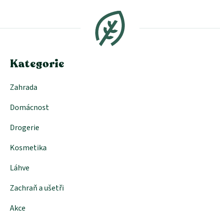
á
á
d
p
a
a
c
t
í
í
p
Kategorie
r
v
k
Zahrada
y
v
Domácnost
ý
p
i
Drogerie
s
u
Kosmetika
Láhve
Zachraň a ušetři
Akce