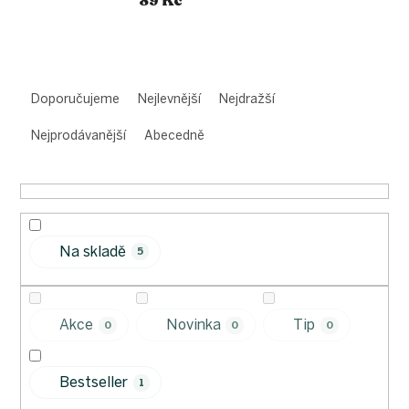
89 Kč
Ř
a
Doporučujeme
Nejlevnější
Nejdražší
z
e
Nejprodávanější
Abecedně
n
í
p
r
o
Na skladě
d
5
u
k
t
Akce
Novinka
Tip
0
0
0
ů
Bestseller
1