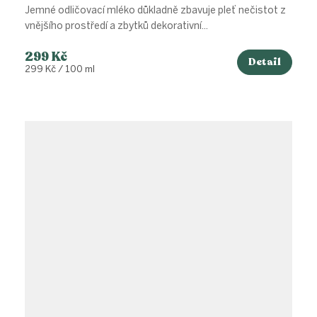
Jemné odličovací mléko důkladně zbavuje pleť nečistot z
vnějšího prostředí a zbytků dekorativní...
299 Kč
Detail
Měrná
299 Kč / 100 ml
cena: