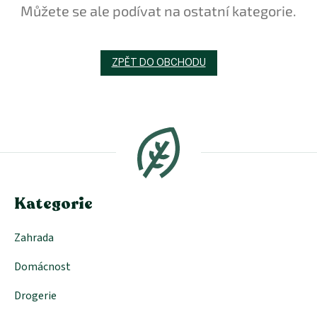
Můžete se ale podívat na ostatní kategorie.
ZPĚT DO OBCHODU
Z
á
p
a
t
í
Kategorie
Zahrada
Domácnost
Drogerie