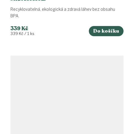
Recyklovatelná, ekologická a zdravá láhev bez obsahu
BPA.
339 Kč
Do košíku
Měrná
339 Kč / 1 ks
cena: