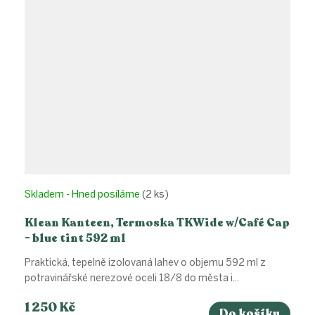
Skladem - Hned posíláme
(2 ks)
Klean Kanteen, Termoska TKWide w/Café Cap
- blue tint 592 ml
Praktická, tepelně izolovaná lahev o objemu 592 ml z
potravinářské nerezové oceli 18/8 do města i...
1 250 Kč
Do košíku