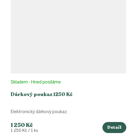
Skladem - Hned posíláme
Dárkový poukaz 1250 Kč
Elektronický dárkový poukaz.
1 250 Kč
Detail
Měrná
1 250 Kč / 1 ks
cena: