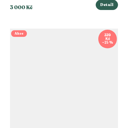
Detail
3 000 Kč
Akce
339
Kč
–15 %