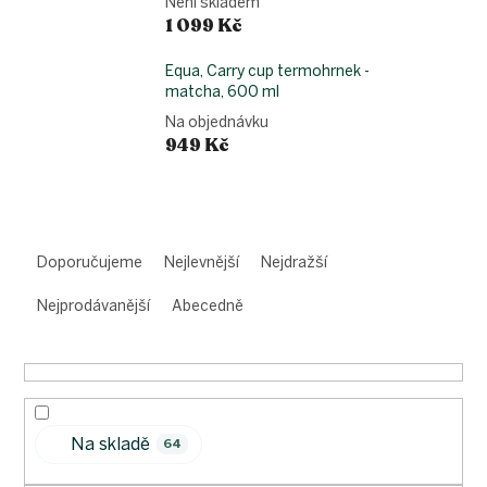
Není skladem
1 099 Kč
Equa, Carry cup termohrnek -
matcha, 600 ml
Na objednávku
949 Kč
Ř
a
Doporučujeme
Nejlevnější
Nejdražší
z
e
Nejprodávanější
Abecedně
n
í
p
r
o
Na skladě
d
64
u