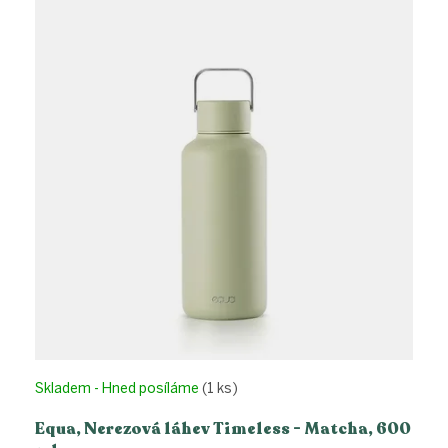
p
i
s
p
r
o
d
u
k
t
ů
Skladem - Hned posíláme
(1 ks)
Equa, Nerezová láhev Timeless - Matcha, 600