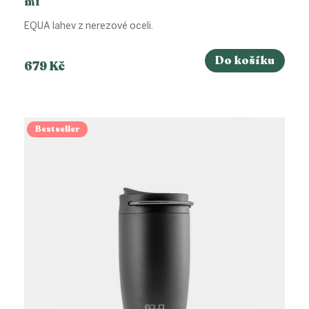
ml
EQUA lahev z nerezové oceli.
Do košíku
679 Kč
Bestseller