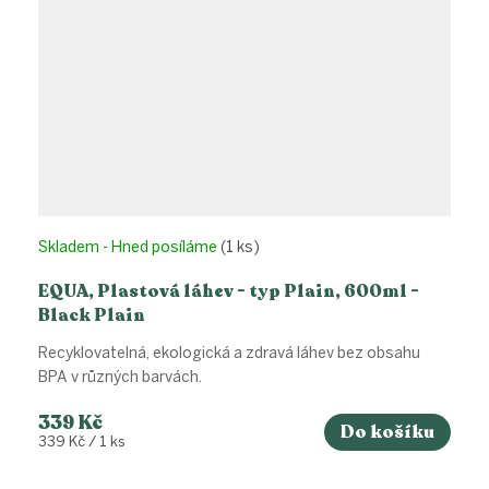
Skladem - Hned posíláme
(1 ks)
EQUA, Plastová láhev - typ Plain, 600ml -
Black Plain
Recyklovatelná, ekologická a zdravá láhev bez obsahu
BPA v různých barvách.
339 Kč
Do košíku
Měrná
339 Kč / 1 ks
cena: