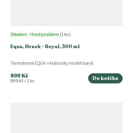
Skladem - Hned posíláme
(1 ks)
Equa, Hrnek - Royal, 300 ml
Termohrnek EQUA v královsky modré barvě.
899 Kč
Do košíku
Měrná
899 Kč / 1 ks
cena: