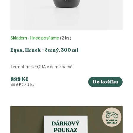
Skladem - Hned posíláme
(2 ks)
Equa, Hrnek - černý, 300 ml
Termohrnek EQUA v černé barvě.
899 Kč
Do košíku
Měrná
899 Kč / 1 ks
cena: