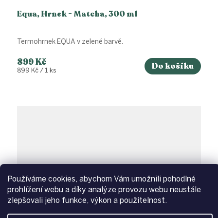
Equa, Hrnek - Matcha, 300 ml
Termohrnek EQUA v zelené barvě.
899 Kč
Do košíku
Měrná
899 Kč / 1 ks
cena:
Používáme cookies, abychom Vám umožnili pohodlné
prohlížení webu a díky analýze provozu webu neustále
zlepšovali jeho funkce, výkon a použitelnost.