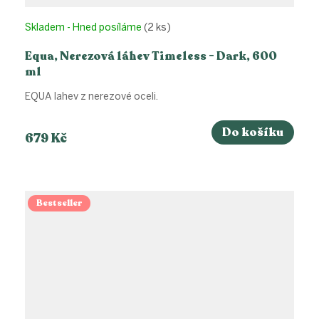
Skladem - Hned posíláme
(2 ks)
Equa, Nerezová láhev Timeless - Dark, 600
ml
EQUA lahev z nerezové oceli.
Do košíku
679 Kč
Bestseller