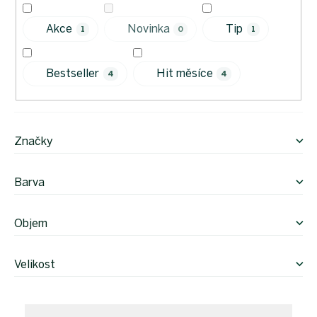
k
t
Akce
Novinka
Tip
1
0
1
ů
Bestseller
Hit měsíce
4
4
Značky
Barva
Objem
Velikost
V
ý