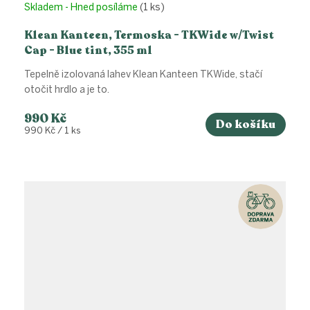
Skladem - Hned posíláme
(1 ks)
Klean Kanteen, Termoska - TKWide w/Twist
Cap - Blue tint, 355 ml
Tepelně izolovaná lahev Klean Kanteen TKWide, stačí
otočit hrdlo a je to.
990 Kč
Do košíku
Měrná
990 Kč / 1 ks
cena: