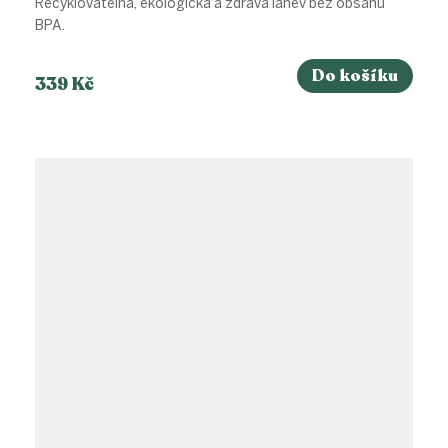
Recyklovatelná, ekologická a zdravá láhev bez obsahu
BPA.
Do košíku
339 Kč