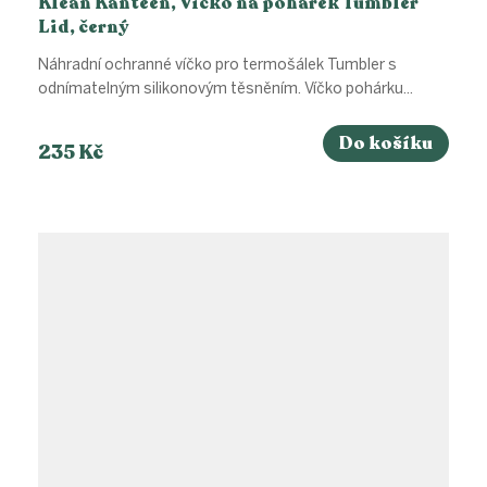
Klean Kanteen, Víčko na pohárek Tumbler
Lid, černý
Náhradní ochranné víčko pro termošálek Tumbler s
odnímatelným silikonovým těsněním. Víčko pohárku...
Do košíku
235 Kč