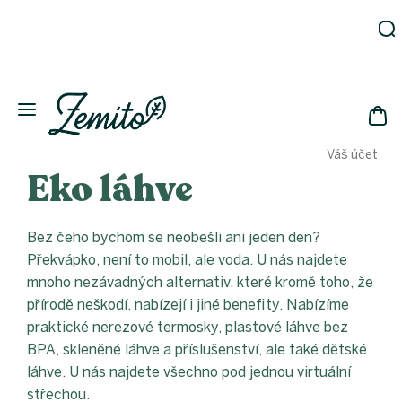
Přejít
na
obsah
Zahrada
Eko
domácnost
NÁK
Drogerie
Váš účet
KOŠ
Kosmetika
Eko láhve
Eko
láhve
Bez čeho bychom se neobešli ani jeden den?
Akce
Překvápko, není to mobil, ale voda. U nás najdete
Zachraň
a ušetři
mnoho nezávadných alternativ, které kromě toho, že
přírodě neškodí, nabízejí i jiné benefity. Nabízíme
Novinky
praktické nerezové termosky, plastové láhve bez
Vánoce
BPA, skleněné láhve a příslušenství, ale také dětské
Přihlášení
láhve. U nás najdete všechno pod jednou virtuální
střechou.