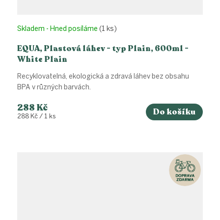
Skladem - Hned posíláme
(1 ks)
EQUA, Plastová láhev - typ Plain, 600ml -
White Plain
Recyklovatelná, ekologická a zdravá láhev bez obsahu
BPA v různých barvách.
288 Kč
Do košíku
Měrná
288 Kč / 1 ks
cena: