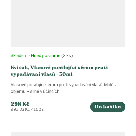
Skladem - Hned posíláme
(2 ks)
Kvitok, Vlasové posilující sérum proti
vypadávaní vlasů - 30ml
Vlasové posilující sérum proti vypadávání vlasů. Malé v
objemu – silné v účincích.
298 Kč
Do košíku
Měrná
993,33 Kč / 100 ml
cena: