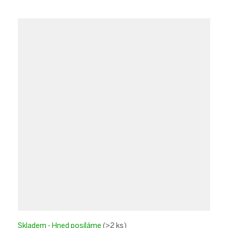
Skladem - Hned posíláme
(>2 ks)