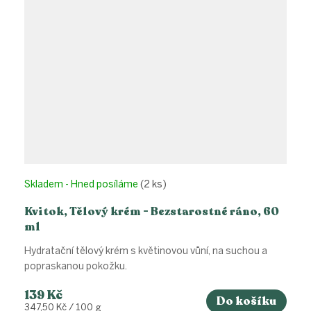
Skladem - Hned posíláme
(2 ks)
Kvitok, Tělový krém - Bezstarostné ráno, 60
ml
Hydratační tělový krém s květinovou vůní, na suchou a
popraskanou pokožku.
139 Kč
Do košíku
Měrná
347,50 Kč / 100 g