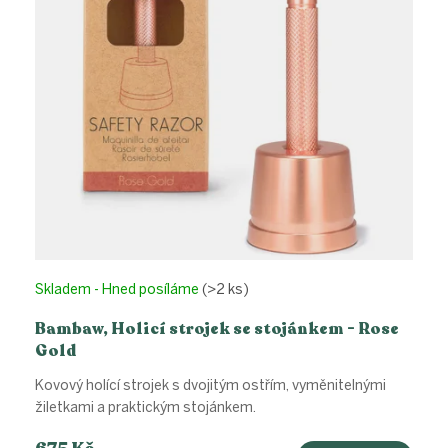
r
o
d
u
k
t
ů
Skladem - Hned posíláme
(>2 ks)
Bambaw, Holicí strojek se stojánkem - Rose
Gold
Kovový holící strojek s dvojitým ostřím, vyměnitelnými
žiletkami a praktickým stojánkem.