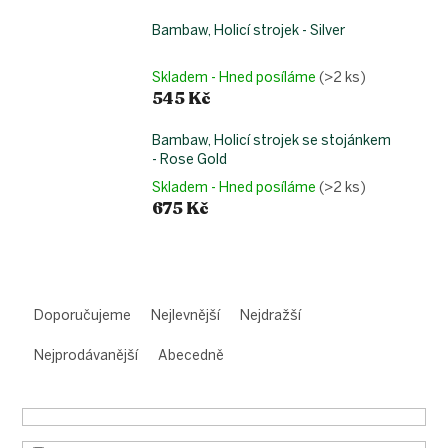
Bambaw, Holicí strojek - Silver
Skladem - Hned posíláme
(>2 ks)
545 Kč
Bambaw, Holicí strojek se stojánkem
- Rose Gold
Skladem - Hned posíláme
(>2 ks)
675 Kč
Ř
a
Doporučujeme
Nejlevnější
Nejdražší
z
e
Nejprodávanější
Abecedně
n
í
p
r