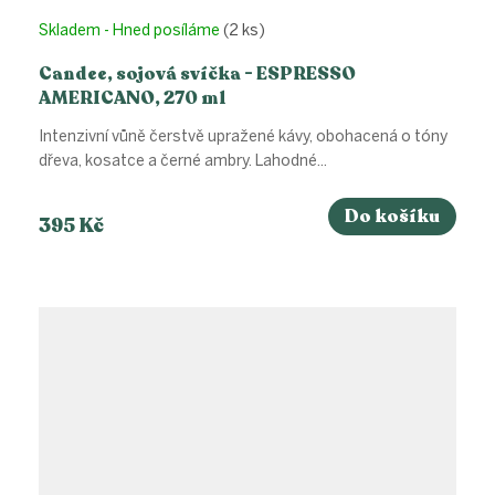
Skladem - Hned posíláme
(2 ks)
Candee, sojová svíčka - ESPRESSO
AMERICANO, 270 ml
Intenzivní vůně čerstvě upražené kávy, obohacená o tóny
dřeva, kosatce a černé ambry. Lahodné...
Do košíku
395 Kč