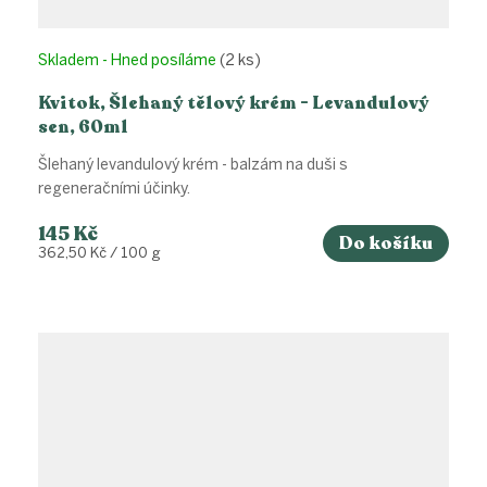
Skladem - Hned posíláme
(2 ks)
Kvitok, Šlehaný tělový krém - Levandulový
sen, 60ml
Šlehaný levandulový krém - balzám na duši s
regeneračními účinky.
145 Kč
Do košíku
Měrná
362,50 Kč / 100 g
cena: