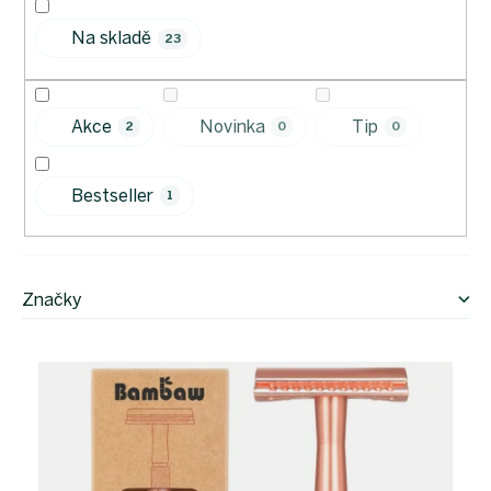
o
Na skladě
d
23
u
k
t
Akce
Novinka
Tip
2
0
0
ů
Bestseller
1
Značky
V
ý
p
i
s
p