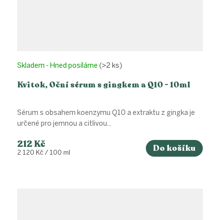
Skladem - Hned posíláme
(>2 ks)
Kvitok, Oční sérum s gingkem a Q10 - 10ml
Sérum s obsahem koenzymu Q10 a extraktu z gingka je
určené pro jemnou a citlivou...
212 Kč
Do košíku
Měrná
2 120 Kč / 100 ml
cena: