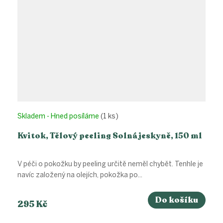
Skladem - Hned posíláme
(1 ks)
Kvitok, Tělový peeling Solná jeskyně, 150 ml
V péči o pokožku by peeling určitě neměl chybět. Tenhle je
navíc založený na olejích, pokožka po...
Do košíku
295 Kč