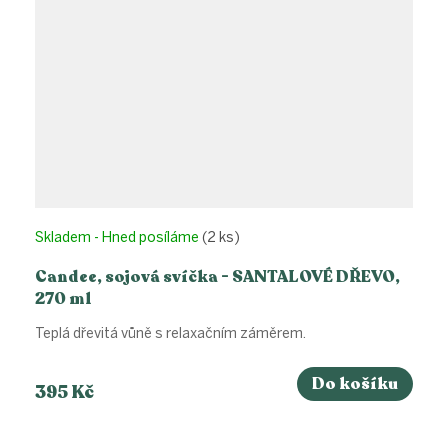
Skladem - Hned posíláme
(2 ks)
Candee, sojová svíčka - SANTALOVÉ DŘEVO,
270 ml
Teplá dřevitá vůně s relaxačním záměrem.
Do košíku
395 Kč