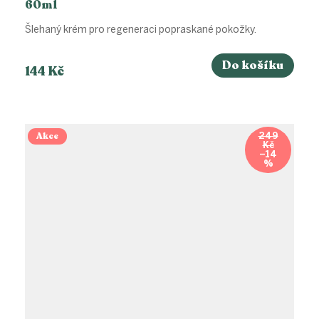
60ml
Šlehaný krém pro regeneraci popraskané pokožky.
Do košíku
144 Kč
Akce
249
Kč
–14
%