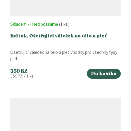
Skladem - Hned posíláme
(1 ks)
Kvitok, Ošetřující váleček na tělo a pleť
Ošetřující váleček na tělo a pleť vhodný pro všechny typy
pleti.
359 Kč
Do košíku
Měrná
359 Kč / 1 ks
cena: