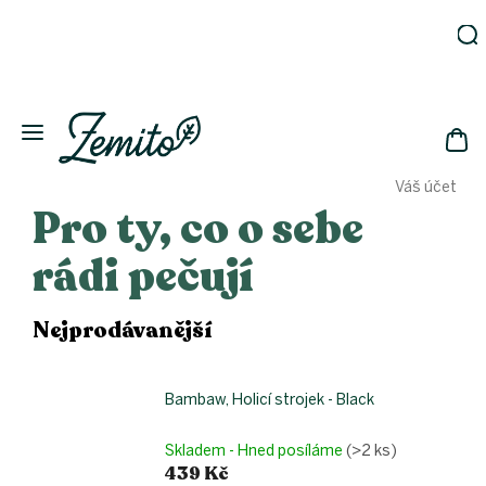
Přejít
na
obsah
Zahrada
Eko
domácnost
NÁK
Drogerie
Váš účet
KOŠ
Kosmetika
Pro ty, co o sebe
Eko
láhve
rádi pečují
Akce
Zachraň
Nejprodávanější
a ušetři
Novinky
Bambaw, Holicí strojek - Black
Vánoce
Přihlášení
Skladem - Hned posíláme
(>2 ks)
439 Kč