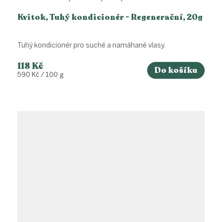
Kvitok, Tuhý kondicionér - Regenerační, 20g
Tuhý kondicionér pro suché a namáhané vlasy.
118 Kč
Do košíku
Měrná
590 Kč / 100 g
cena: