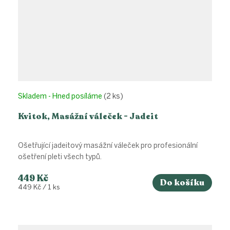
Skladem - Hned posíláme
(2 ks)
Kvitok, Masážní váleček - Jadeit
Ošetřující jadeitový masážní váleček pro profesionální
ošetření pleti všech typů.
449 Kč
Do košíku
Měrná
449 Kč / 1 ks
cena: