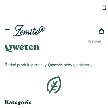
Přejít
na
obsah
Zahrada
Eko
domácnost
NÁK
Drogerie
Váš účet
Qwetch
KOŠ
Kosmetika
Eko
láhve
Akce
Žádné produkty značky
Qwetch
nebyly nalezeny...
Z
Zachraň
á
a ušetři
p
Novinky
a
Vánoce
t
í
Přihlášení
Kategorie