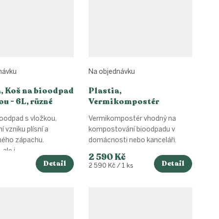
návku
Na objednávku
a, Koš na bioodpad
Plastia,
ou - 6L, různé
Vermikompostér
Urbalive -
oodpad s vložkou,
Vermikompostér vhodný na
antracitová/zelená
í vzniku plísní a
kompostování bioodpadu v
ného zápachu.
domácnosti nebo kanceláři.
ale i...
2 590 Kč
Detail
Detail
Měrná
2 590 Kč / 1 ks
cena: