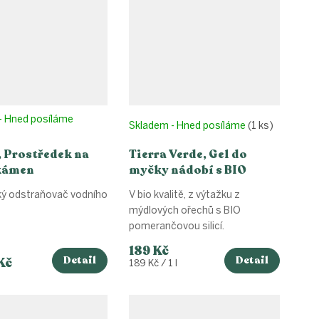
- Hned posíláme
Skladem - Hned posíláme
(1 ks)
, Prostředek na
Tierra Verde, Gel do
kámen
myčky nádobí s BIO
pomerančovou silicí
ký odstraňovač vodního
V bio kvalitě, z výtažku z
mýdlových ořechů s BIO
pomerančovou silicí.
189 Kč
Detail
Detail
Kč
Měrná
189 Kč / 1 l
cena: