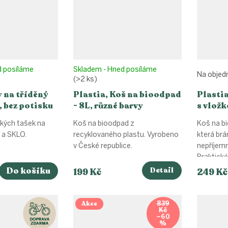
d posíláme
Skladem - Hned posíláme
Na objed
(>2 ks)
 na tříděný
Plastia, Koš na bioodpad
Plasti
 bez potisku
- 8L, různé barvy
s vložk
barvy
ckých tašek na
Koš na bioodpad z
Koš na bi
 a SKLO.
recyklovaného plastu. Vyrobeno
která brán
v České republice.
nepříjem
Praktické, 
Do košíku
Detail
199 Kč
249 Kč
Akce
839
Kč
–60
%