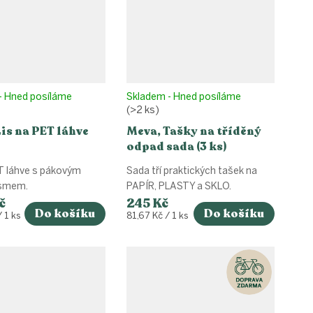
- Hned posíláme
Skladem - Hned posíláme
(>2 ks)
is na PET láhve
Meva, Tašky na tříděný
odpad sada (3 ks)
T láhve s pákovým
Sada tří praktických tašek na
smem.
PAPÍR, PLASTY a SKLO.
č
245 Kč
Do košíku
Do košíku
Měrná
 1 ks
81,67 Kč / 1 ks
cena: