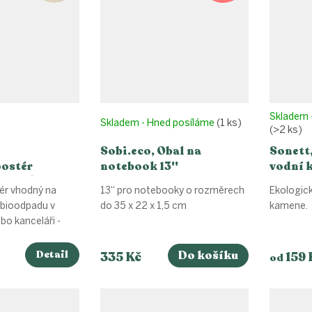
Skladem 
Skladem - Hned posíláme
(1 ks)
(>2 ks)
Sobi.eco, Obal na
Sonett
ostér
notebook 13''
vodní 
hnědá/slonová
(26.5x36.5cm) - žlutá
r vhodný na
13“ pro notebooky o rozměrech
Ekologic
bioodpadu v
do 35 x 22 x 1,5 cm
kamene.
o kanceláři -
Detail
Do košíku
335 Kč
159 
od