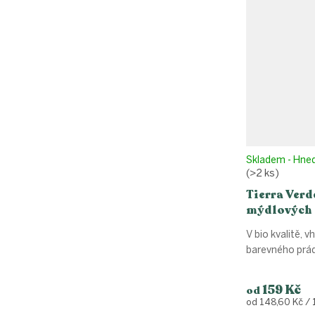
Skladem - Hne
(>2 ks)
Tierra Verde
mýdlových 
Levandule
V bio kvalitě, 
barevného prád
159 Kč
od
Měrná
od 148,60 Kč / 1
cena: