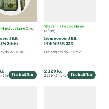
Skladem - Hned posíláme
- Hned posíláme
(1 ks)
(>2 ks)
tér JRK
Kompostér JRK
UM 2000
PREMIUM 335
ady do 2000 m2.
Pro zahrady do 335 m2.
Kč
2 329 Kč
Do košíku
Do košíku
Měrná
/ 1 ks
2 329 Kč / 1 ks
cena: