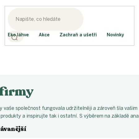
Eko láhve
Akce
Zachraň a ušetři
Novinky
 firmy
y vaše společnost fungovala udržitelněji a zároveň šla vaš
 produkty a inspirujte tak i ostatní. S výběrem na základě a
ávanější