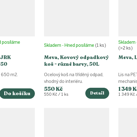
d posíláme
Skladem 
Skladem - Hned posíláme
(1 ks)
(>2 ks)
 JRK
Meva, Kovový odpadkový
Meva, L
650
koš - různé barvy, 50L
o 650 m2.
Ocelový koš na tříděný odpad,
Lis na PE
vhodný do interiéru.
mechani
550 Kč
1 349 K
Do košíku
Detail
Měrná
Měrná
550 Kč / 1 ks
1 349 Kč /
cena:
cena: