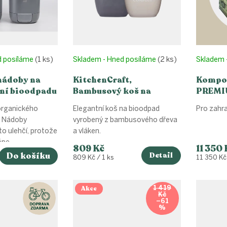
d posíláme
(1 ks)
Skladem - Hned posíláme
(2 ks)
Skladem 
nádoby na
KitchenCraft,
Kompos
ní bioodpadu
Bambusový koš na
PREMI
shi bakterie
bioodpad - 3L, různé
organického
Elegantní koš na bioodpad
Pro zahr
barvy
 Nádoby
vyrobený z bambusového dřeva
o ulehčí, protože
a vláken.
pe...
809 Kč
11 350 
Do košíku
Detail
Měrná
Měrná
809 Kč / 1 ks
11 350 Kč 
cena:
cena:
Akce
1 419
Kč
–61
%