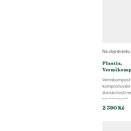
Na objednávku
Plastia,
Vermikomp
Urbalive - 
Vermikomposté
kost
kompostování 
domácnosti neb
nová barevná...
2 590 Kč