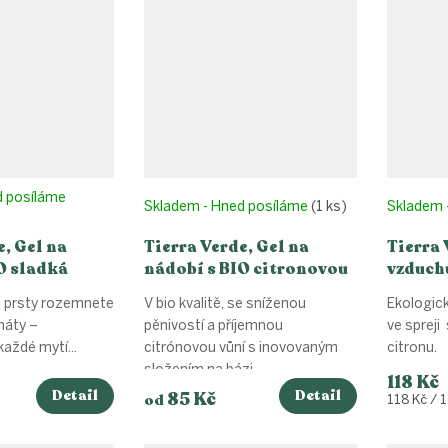
d posíláme
Skladem - Hned posíláme
(1 ks)
Skladem 
e, Gel na
Tierra Verde, Gel na
Tierra 
O sladká
nádobí s BIO citronovou
vzduchu
silicí
bio roz
i prsty rozemnete
V bio kvalitě, se sníženou
Ekologic
100ml
máty –
pěnivostí a příjemnou
ve spreji
každé mytí...
citrónovou vůní s inovovaným
citronu.
složením na bázi...
118 Kč
Detail
Detail
85 Kč
od
Měrná
118 Kč / 
cena: