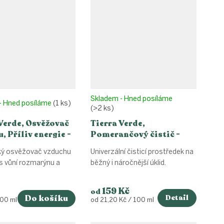
Skladem - Hned posíláme
- Hned posíláme
(1 ks)
(>2 ks)
Verde, Osvěžovač
Tierra Verde,
, Příliv energie -
Pomerančový čistič -
marýn a citron,
koncentrát
ký osvěžovač vzduchu
Univerzální čisticí prostředek na
 s vůní rozmarýnu a
běžný i náročnější úklid.
159 Kč
od
Do košíku
Detail
Měrná
100 ml
od 21,20 Kč / 100 ml
cena: