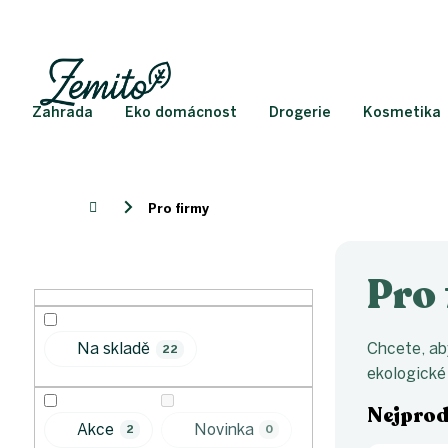
Přejít
na
obsah
Zahrada
Eko domácnost
Drogerie
Kosmetika
Domů
Pro firmy
P
o
Pro
s
t
r
Chcete, ab
Na skladě
22
a
ekologické
n
n
Nejprod
í
Akce
Novinka
2
0