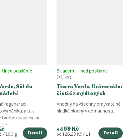
- Hned posíláme
Skladem - Hned posíláme
(>2 ks)
Verde, Sůl do
Tierra Verde, Univerzální
nádobí
čistič z mýdlových
ořechů
 regeneraci
Vhodný na všechny omyvatelné
 výměníku, a tak
hladké plochy v domácnosti.
 tvorbě usazenin na
skle.
Kč
59 Kč
od
Detail
Detail
Měrná
č / 100 g
od 126,20 Kč / 1 l
cena: