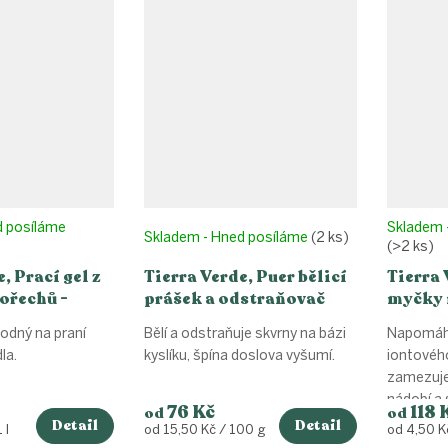
d posíláme
Skladem 
Skladem - Hned posíláme
(2 ks)
(>2 ks)
, Prací gel z
Tierra Verde, Puer bělicí
Tierra 
ořechů -
prášek a odstraňovač
myčky 
skvrn
vhodný na praní
Bělí a odstraňuje skvrny na bázi
Napomáhá
la.
kyslíku, špína doslova vyšumí.
iontového
zamezuje
nádobí a 
76 Kč
118 
od
od
Detail
Detail
Měrná
Měrná
 l
od 15,50 Kč / 100 g
od 4,50 K
cena:
cena: