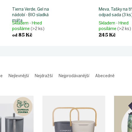
Tierra Verde, Gel na
Meva, Tašky na tř
nádobí - BIO sladká
odpad sada (3 ks
máta
Skladem - Hned
Skladem - Hned
posíláme
(>2 ks)
posíláme
(>2 ks)
85 Kč
245 Kč
od
me
Nejlevnější
Nejdražší
Nejprodávanější
Abecedně