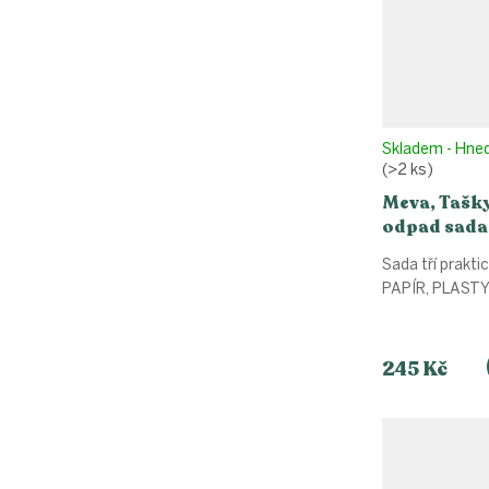
Skladem - Hne
(>2 ks)
Meva, Tašky
odpad sada,
(3 ks)
Sada tří prakti
PAPÍR, PLASTY
245 Kč