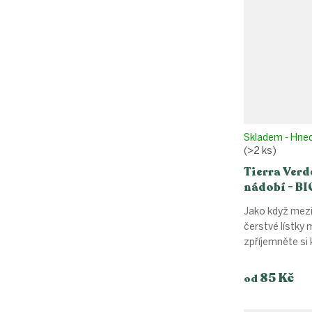
Skladem - Hne
(>2 ks)
Tierra Verd
nádobí - BI
máta
Jako když mez
čerstvé lístky 
zpříjemněte si 
85 Kč
od