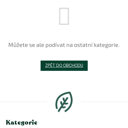
Můžete se ale podívat na ostatní kategorie.
ZPĚT DO OBCHODU
Z
á
p
a
t
í
Kategorie