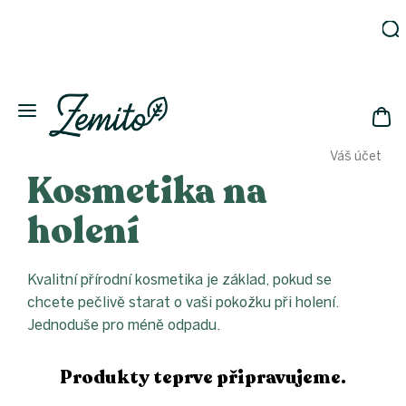
Přejít
na
obsah
Zahrada
Eko
domácnost
NÁK
Drogerie
Váš účet
KOŠ
Kosmetika
Kosmetika na
Eko
láhve
holení
Akce
Zachraň
Kvalitní přírodní kosmetika je základ, pokud se
a ušetři
chcete pečlivě starat o vaši pokožku při holení.
Novinky
Jednoduše pro méně odpadu.
Vánoce
Přihlášení
Produkty teprve připravujeme.