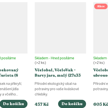
Akce
d posíláme
Skladem - Hned posíláme
Skladem 
(>2 ks)
(>2 ks)
Voskovaný
Včelobal, VčeloVak -
Včelob
Turista (S
Barvy jara, malý (27x33
ubrous
cm)
Rozkvet
ek na přikrytí,
Přírodní ekologický obal na
Přírodní 
enášení jídla
potraviny pro vaše kváskové
potraviny
y a včelího...
chlebíky.
Do košíku
Do košíku
457 Kč
605 K