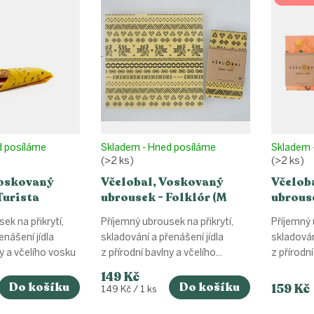
d posíláme
Skladem - Hned posíláme
Skladem 
(>2 ks)
(>2 ks)
Voskovaný
Včelobal, Voskovaný
Včelob
Turista
ubrousek - Folklór (M
ubrouse
(34x37cm)
25x27cm)
veliko
ek na přikrytí,
Příjemný ubrousek na přikrytí,
Příjemný 
enášení jídla
skladování a přenášení jídla
skladován
ny a včelího vosku
z přírodní bavlny a včelího...
z přírodn
–...
149 Kč
Do košíku
Do košíku
159 Kč
Měrná
149 Kč / 1 ks
cena: