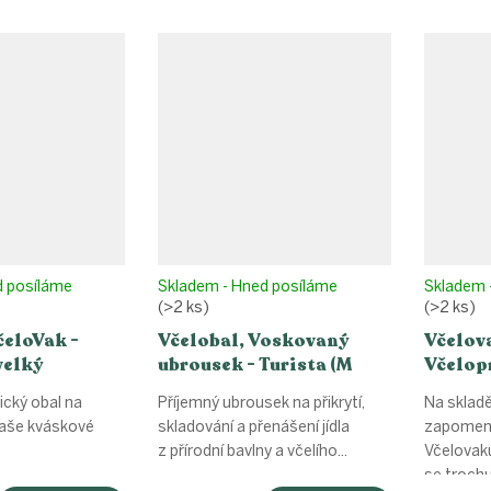
d posíláme
Skladem - Hned posíláme
Skladem 
(>2 ks)
(>2 ks)
čeloVak -
Včelobal, Voskovaný
Včelova
velký
ubrousek - Turista (M
Včelop
25x27cm)
ický obal na
Příjemný ubrousek na přikrytí,
Na skladě
vaše kváskové
skladování a přenášení jídla
zapomenu
z přírodní bavlny a včelího...
Včelovak
se trochu.