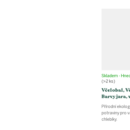
Skladem - Hne
(>2 ks)
Včelobal, V
Barvy jara, 
(34x42cm)
Přírodní ekolog
potraviny pro 
chlebíky.