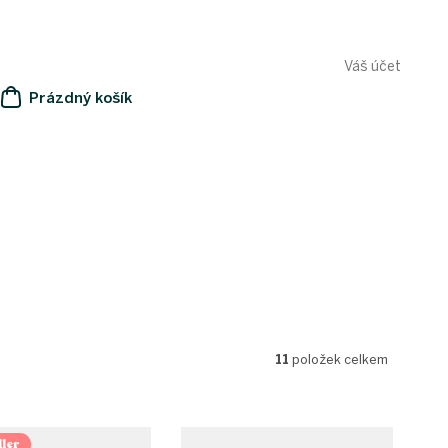
Váš účet
Prázdný košík
NÁKUPNÍ
KOŠÍK
11
položek celkem
ler