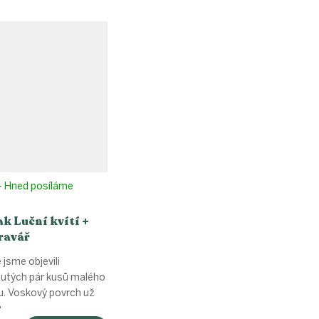
cena:
- Hned posíláme
k Luční kvítí +
ravář
 jsme objevili
tých pár kusů malého
u. Voskový povrch už
..