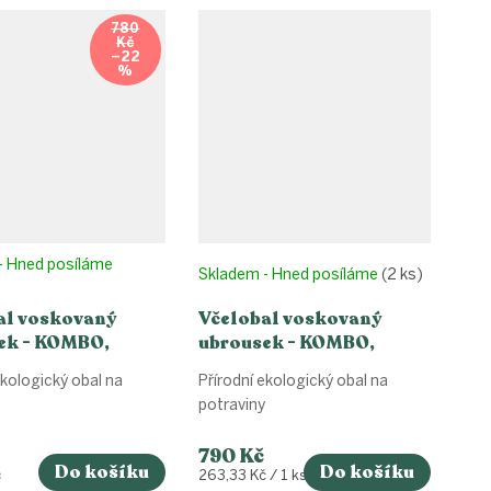
780
Kč
–22
%
- Hned posíláme
Skladem - Hned posíláme
(2 ks)
al voskovaný
Včelobal voskovaný
ek - KOMBO,
ubrousek - KOMBO,
lé (S,M,L,XL)
zvířátka (S,M,L,XL)
ekologický obal na
Přírodní ekologický obal na
potraviny
790 Kč
Do košíku
Do košíku
č
Měrná
263,33 Kč / 1 ks