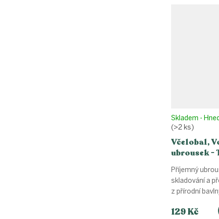
Skladem - Hne
(>2 ks)
Včelobal, 
ubrousek - 
19x19cm)
Příjemný ubrous
skladování a př
z přírodní bavln
129 Kč