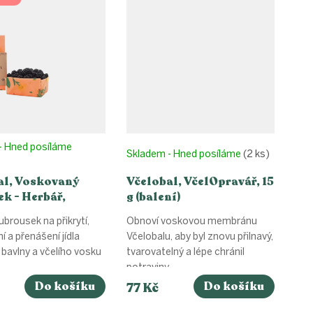
- Hned posíláme
Skladem - Hned posíláme
(2 ks)
al, Voskovaný
Včelobal, VčelOpravář, 15
k - Herbář,
g (balení)
st M (25x27cm)
ubrousek na přikrytí,
Obnoví voskovou membránu
í a přenášení jídla
Včelobalu, aby byl znovu přilnavý,
í bavlny a včelího vosku
tvarovatelný a lépe chránil
potraviny.
Do košíku
Do košíku
77 Kč