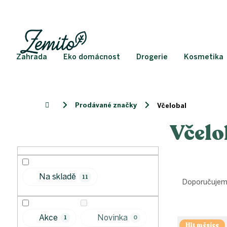
Přejít
na
obsah
Zahrada
Eko domácnost
Drogerie
Kosmetika
Prodávané značky
Domů
Včelobal
Včelo
P
o
s
t
Ř
r
Na skladě
11
a
a
Doporučuje
z
n
e
n
V
n
í
Akce
Novinka
1
0
ý
í
Hit měsíce