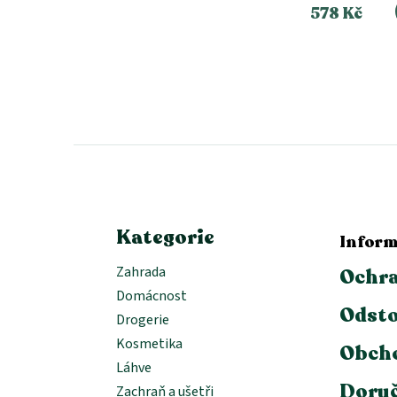
578 Kč
Z
á
p
a
t
í
Kategorie
Inform
Zahrada
Ochra
Domácnost
Odsto
Drogerie
Kosmetika
Obch
Láhve
Doruč
Zachraň a ušetři