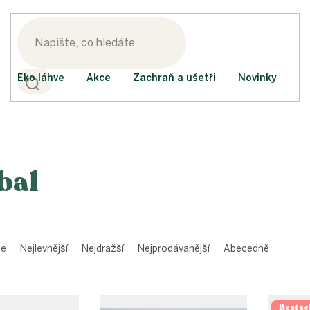
Eko láhve
Akce
Zachraň a ušetři
Novinky
bal
me
Nejlevnější
Nejdražší
Nejprodávanější
Abecedně
Bestsel