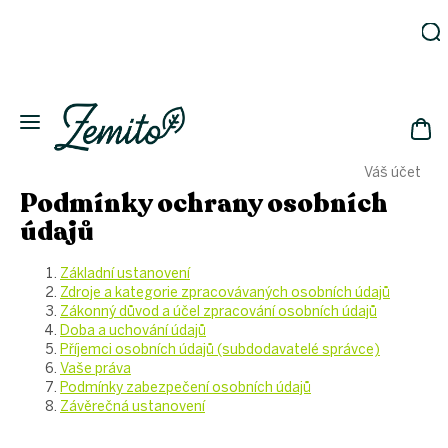
Přejít
na
obsah
Zahrada
Eko
domácnost
NÁK
Drogerie
Váš účet
KOŠ
Kosmetika
Podmínky ochrany osobních
Eko
údajů
láhve
Akce
Základní ustanovení
Zdroje a kategorie zpracovávaných osobních údajů
Zachraň
a ušetři
Zákonný důvod a účel zpracování osobních údajů
Doba a uchování údajů
Novinky
Příjemci osobních údajů (subdodavatelé správce)
Vaše práva
Vánoce
Podmínky zabezpečení osobních údajů
Přihlášení
Závěrečná ustanovení