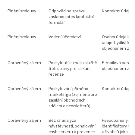
Plnění smlouvy
Odpověď na zprávu
Kontaktní údaje k
zaslanou přes kontaktní
formulář
Plnění smlouvy
Vedení účetnictví
Osobní údaje klie
údaje, bydliště) 
objednaném zbož
Oprávněný zájem
Poskytnutí e-mailu službě
E-mailová adresa
třetí strany pro získání
objednaném zbož
recenze
Oprávněný zájem
Poskytování přímého
Kontaktní údaje k
marketingu (zejména pro
zasílání obchodních
sdělení a newsletterů)
Oprávněný zájem
Běžná analýza
Pseudoanonymiz
návštěvnosti, odhalování
identifikátory re
chyb serveru a prevence
uživatelů jako Use