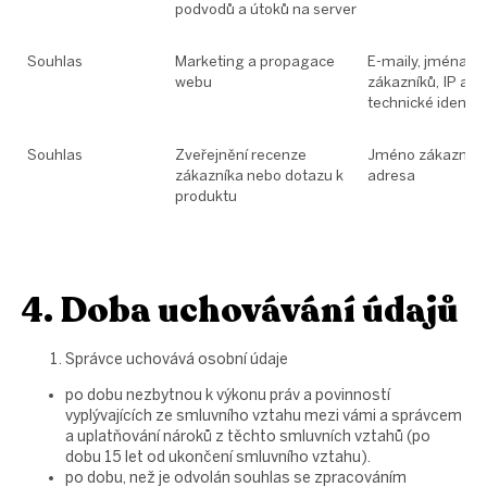
podvodů a útoků na server
Souhlas
Marketing a propagace
E-maily, jména po
webu
zákazníků, IP adre
technické identif
Souhlas
Zveřejnění recenze
Jméno zákazníka
zákazníka nebo dotazu k
adresa
produktu
4. Doba uchovávání údajů
Správce uchovává osobní údaje
po dobu nezbytnou k výkonu práv a povinností
vyplývajících ze smluvního vztahu mezi vámi a správcem
a uplatňování nároků z těchto smluvních vztahů (po
dobu 15 let od ukončení smluvního vztahu).
po dobu, než je odvolán souhlas se zpracováním