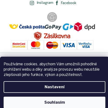
Instagram
Facebook
Používáme cookies, abychom Vám umožnili pohodlné
Vytvořil Shoptet
prohlížení webu a díky analýze provozu webu neustále
zlepšovali jeho funkce, výkon a použitelnost.
Copyright 2026
Zemito.cz
. Všechna práva vyhrazena.
Upravit
nastavení cookies
Nastavení
Souhlasím