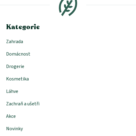
a
t
í
Kategorie
Zahrada
Domácnost
Drogerie
Kosmetika
Láhve
Zachraň a ušetři
Akce
Novinky