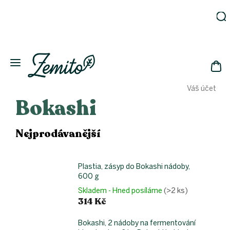
Přejít
na
obsah
Zahrada
Eko
domácnost
NÁK
Drogerie
Váš účet
KOŠ
Kosmetika
Bokashi
Eko
láhve
Nejprodávanější
Akce
Zachraň
a ušetři
Plastia, zásyp do Bokashi nádoby,
Novinky
600 g
Skladem - Hned posíláme
(>2 ks)
Vánoce
314 Kč
Přihlášení
Bokashi, 2 nádoby na fermentování