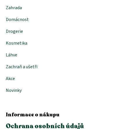
k
Zahrada
y
v
Domácnost
ý
p
i
Drogerie
s
u
Kosmetika
Láhve
Zachraň a ušetři
Akce
Novinky
Informace o nákupu
Ochrana osobních údajů