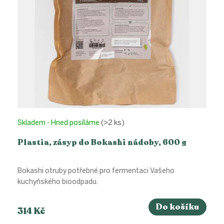
d
u
k
t
ů
Skladem - Hned posíláme
(>2 ks)
Plastia, zásyp do Bokashi nádoby, 600 g
Bokashi otruby potřebné pro fermentaci Vašeho
kuchyňského bioodpadu.
Do košíku
314 Kč