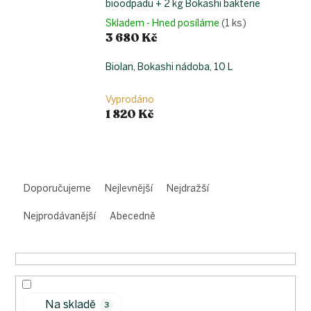
bioodpadu + 2 kg Bokashi bakterie
Skladem - Hned posíláme
(1 ks)
3 680 Kč
Biolan, Bokashi nádoba, 10 L
Vyprodáno
1 820 Kč
Ř
a
Doporučujeme
Nejlevnější
Nejdražší
z
e
Nejprodávanější
Abecedně
n
í
p
r
o
Na skladě
d
3