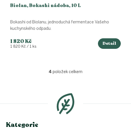
Biolan, Bokashi nádoba, 10 L
Bokashi od Biolanu, jednoduchá fermentace Vašeho
kuchynského odpadu.
1 820 Kč
Detail
Měrná
1 820 Kč / 1 ks
cena:
4
položek celkem
O
v
l
Z
á
á
d
p
a
a
c
t
í
í
p
Kategorie
r
v