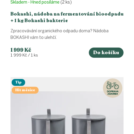
Skladem - Hned posíláme
(2 ks)
Bokashi, nádoba na fermentování bioodpadu
+ 1 kg Bokashi bakterie
Zpracovávání organického odpadu doma? Nádoba
BOKASHI vám to ulehčí.
1 999 Kč
Do košíku
Měrná
1 999 Kč / 1 ks
cena:
Tip
Hit měsíce