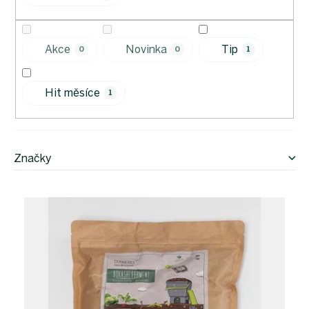
u
k
t
Akce
Novinka
Tip
0
0
1
ů
Hit měsíce
1
Značky
V
ý
p
i
s
p
r
o