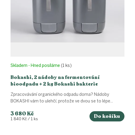
Skladem - Hned posíláme
(1 ks)
Bokashi, 2 nádoby na fermentování
bioodpadu + 2 kg Bokashi bakterie
Zpracovávání organického odpadu doma? Nádoby
BOKASHI vám to ulehčí, protože ve dvou se to lépe...
3 680 Kč
Do košíku
Měrná
1 840 Kč / 1 ks
cena: