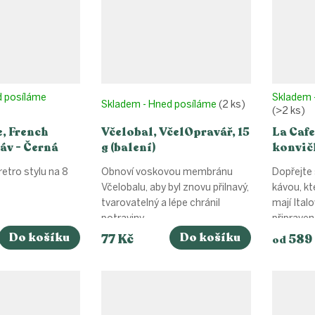
d posíláme
Skladem 
Skladem - Hned posíláme
(2 ks)
(>2 ks)
e, French
Včelobal, VčelOpravář, 15
La Cafe
káv - Černá
g (balení)
konvičk
Modrá
retro stylu na 8
Obnoví voskovou membránu
Dopřejte 
Včelobalu, aby byl znovu přilnavý,
kávou, kte
tvarovatelný a lépe chránil
mají Italo
potraviny.
připraveno
Do košíku
Do košíku
77 Kč
589
od