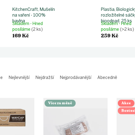
KitchenCraft, Mušelín
Plastia, Biologick
na vaření - 100%
rozložitelné sáčk
bavlna
bioodpad, 25 ks
Skladem - Hned
Skladem - Hned
posíláme
(2 ks)
posíláme
(>2 ks)
169 Kč
259 Kč
me
Nejlevnější
Nejdražší
Nejprodávanější
Abecedně
Více za méně
Akce
Bestsel