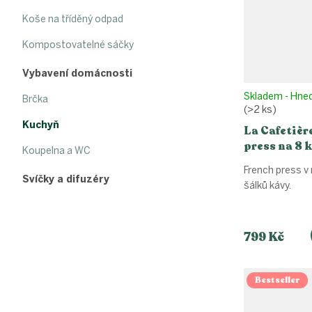
Koše na tříděný odpad
Kompostovatelné sáčky
Vybavení domácnosti
Skladem - Hne
Brčka
(>2 ks)
Kuchyň
La Cafetièr
press na 8 
Koupelna a WC
French press v 
Svíčky a difuzéry
šálků kávy.
799 Kč
Bestseller