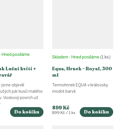
- Hned posíláme
Skladem - Hned posíláme
(1 ks)
k Luční kvítí +
Equa, Hrnek - Royal, 300
ravář
ml
 jsme objevili
Termohrnek EQUA v královsky
tých pár kusů malého
modré barvě.
u. Voskový povrch už
..
899 Kč
Do košíku
Do košíku
Měrná
899 Kč / 1 ks
cena: