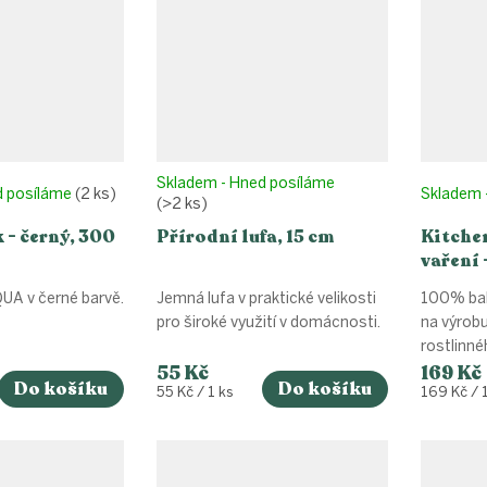
Skladem - Hned posíláme
d posíláme
(2 ks)
Skladem 
(>2 ks)
 - černý, 300
Přírodní lufa, 15 cm
Kitche
vaření 
UA v černé barvě.
Jemná lufa v praktické velikosti
100% bal
pro široké využití v domácnosti.
na výrobu
rostlinné
55 Kč
169 Kč
Do košíku
Do košíku
Měrná
Měrná
55 Kč / 1 ks
169 Kč / 
cena:
cena: