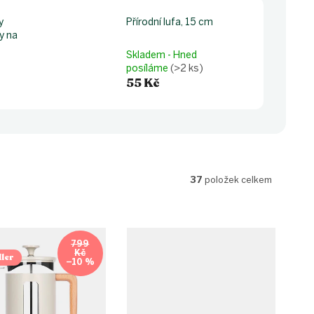
y
Přírodní lufa, 15 cm
y na
Skladem - Hned
posíláme
(>2 ks)
55 Kč
37
položek celkem
799
Kč
ler
–10 %