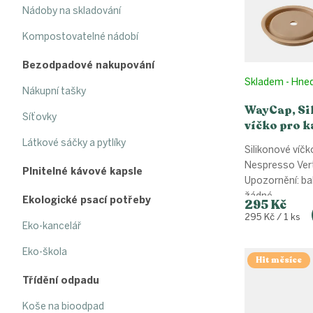
r
u
Nádoby na skladování
o
k
d
t
Kompostovatelné nádobí
u
ů
k
Bezodpadové nakupování
t
Skladem - Hne
ů
Nákupní tašky
WayCap, Si
Síťovky
víčko pro k
Nespresso V
Látkové sáčky a pytlíky
Silikonové víčk
ks
Nespresso Vert
Plnitelné kávové kapsle
Upozornění: ba
žádné...
Ekologické psací potřeby
295 Kč
Měrná
295 Kč / 1 ks
Eko-kancelář
cena:
Eko-škola
Hit měsíce
Třídění odpadu
Koše na bioodpad