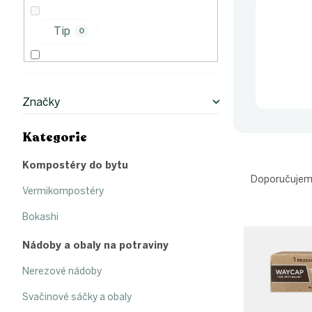
p
a
n
Tip
0
e
l
Bestseller
4
Značky
Hit měsíce
2
Kategorie
Přeskočit
kategorie
Ř
Kompostéry do bytu
a
Doporučuje
z
Vermikompostéry
e
Bokashi
V
n
ý
í
Nádoby a obaly na potraviny
p
p
i
r
Nerezové nádoby
s
o
p
d
Svačinové sáčky a obaly