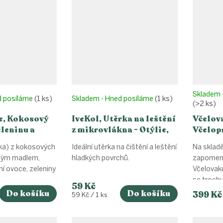
Skladem 
d posíláme
(1 ks)
Skladem - Hned posíláme
(1 ks)
(>2 ks)
e, Kokosový
IveKol, Utěrka na leštění
Včelova
eleninu a
z mikrovlákna - Otýlie,
Včelop
adlem
15x20cm
ka) z kokosových
Ideální utěrka na čištění a leštění
Na skladě
ěným madlem,
hladkých povrchů.
zapomenu
ění ovoce, zeleniny
Včelovak
se trochu.
59 Kč
Do košíku
Do košíku
399 Kč
Měrná
59 Kč / 1 ks
cena: