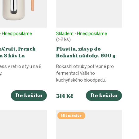
- Hned posíláme
Skladem - Hned posíláme
(>2 ks)
nCraft, French
Plastia, zásyp do
a 8 káv La
Bokashi nádoby, 600 g
re - Latte
ess v retro stylu na 8
Bokashi otruby potřebné pro
y.
fermentaci Vašeho
kuchyňského bioodpadu.
Do košíku
Do košíku
314 Kč
Hit měsíce