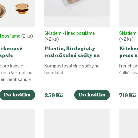
Skladem - Hned posíláme
Skladem 
d posíláme
(2 ks)
(>2 ks)
(>2 ks)
likonové
Plastia, Biologicky
Kitche
apsle
rozložitelné sáčky na
press n
ertuoline, 1
bioodpad, 25 ks
Cafetiè
o pro kapsle
Kompostovatelné sáčky na
French pr
uo a VertuoLine.
bioodpad.
šálků káv
lení neobsahuje
Do košíku
Do košíku
259 Kč
719 Kč