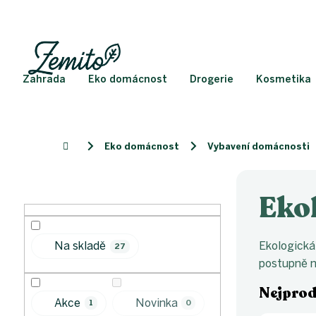
Přejít
na
obsah
Zahrada
Eko domácnost
Drogerie
Kosmetika
Eko domácnost
Vybavení domácnosti
Domů
P
o
Eko
s
t
r
Ekologická
Na skladě
27
a
postupně n
n
n
Nejprod
í
Akce
Novinka
1
0