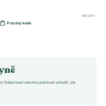
Váš účet
Prázdný košík
NÁKUPNÍ
KOŠÍK
hyně
ní třeba hned všechno plastové vyhodit, ale