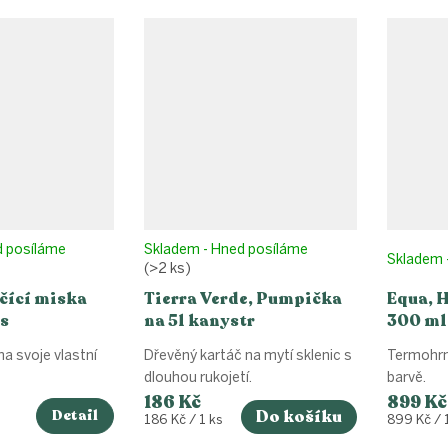
d posíláme
Skladem - Hned posíláme
Skladem 
(>2 ks)
íčící miska
Tierra Verde, Pumpička
Equa, H
s
na 5l kanystr
300 ml
a svoje vlastní
Dřevěný kartáč na mytí sklenic s
Termohrn
dlouhou rukojetí.
barvě.
186 Kč
899 Kč
Detail
Do košíku
Měrná
Měrná
186 Kč / 1 ks
899 Kč / 
cena:
cena: