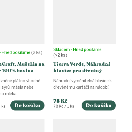
Skladem - Hned posíláme
- Hned posíláme
(2 ks)
(>2 ks)
nCraft, Mušelín na
Tierra Verde, Náhradní
- 100% bavlna
hlavice pro dřevěný
kartáč na nádobí
vněné plátno vhodné
Náhradní vyměnitelná hlavice k
 sýrů, másla nebe
dřevěnému kartáči na nádobí.
ho mléka.
78 Kč
Do košíku
Do košíku
Měrná
1 ks
78 Kč / 1 ks
cena: