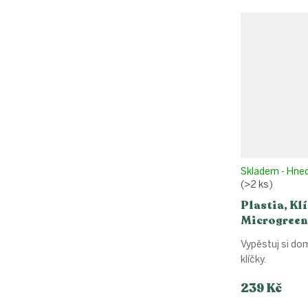
Skladem - Hne
(>2 ks)
Plastia, Kl
Microgreen
Vypěstuj si dom
klíčky.
239 Kč