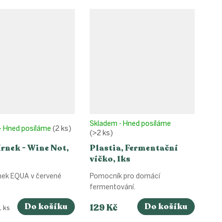
Skladem - Hned posíláme
- Hned posíláme
(2 ks)
(>2 ks)
rnek - Wine Not,
Plastia, Fermentační
víčko, 1ks
ek EQUA v červené
Pomocník pro domácí
fermentování.
Do košíku
Do košíku
129 Kč
1 ks