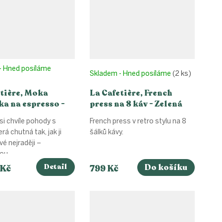
- Hned posíláme
Skladem - Hned posíláme
(2 ks)
tière, Moka
La Cafetière, French
a na espresso -
press na 8 káv - Zelená
si chvíle pohody s
French press v retro stylu na 8
rá chutná tak, jak ji
šálků kávy.
vé nejraději –
u...
Detail
Do košíku
 Kč
799 Kč