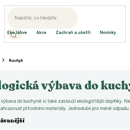
Eko láhve
Akce
Zachraň a ušetři
Novinky
Kuchyň
logická výbava do kuc
 výbava do kuchyně si také zaslouží ekologičtější doplňky. Ne
ahrazovat přírodními materiály. Jednoduše pro méně odpadu.
ávanější