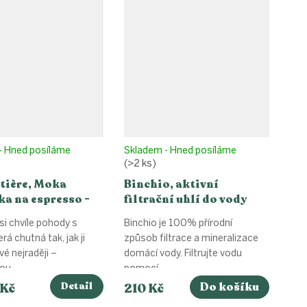
- Hned posíláme
Skladem - Hned posíláme
(>2 ks)
tière, Moka
Binchio, aktivní
a na espresso -
filtrační uhlí do vody
Start
si chvíle pohody s
Binchio je 100% přírodní
rá chutná tak, jak ji
způsob filtrace a mineralizace
vé nejraději –
domácí vody. Filtrujte vodu
u...
pomocí...
Detail
Do košíku
 Kč
210 Kč