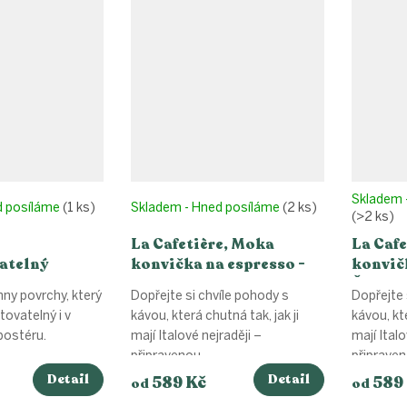
Skladem 
d posíláme
(1 ks)
Skladem - Hned posíláme
(2 ks)
(>2 ks)
La Cafetière, Moka
La Cafe
atelný
konvička na espresso -
konvičk
Fialová
Černá
hny povrchy, který
Dopřejte si chvíle pohody s
Dopřejte 
ovatelný i v
kávou, která chutná tak, jak ji
kávou, kte
ostéru.
mají Italové nejraději –
mají Italo
připravenou...
připraveno
Detail
Detail
589 Kč
589
od
od