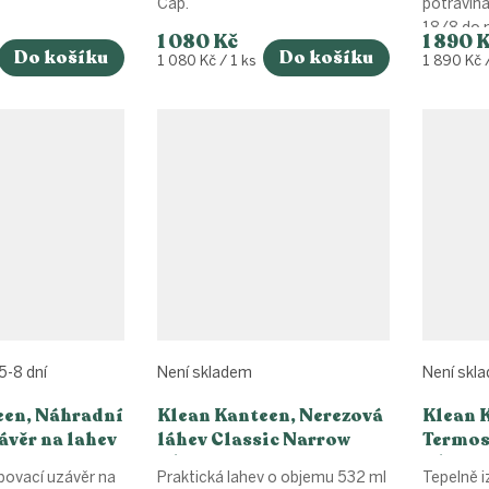
Cap.
potraviná
18/8 do m
1 080 Kč
1 890 
Do košíku
Do košíku
Měrná
Měrná
1 080 Kč / 1 ks
1 890 Kč /
cena:
cena:
5-8 dní
Není skladem
Není skl
een, Náhradní
Klean Kanteen, Nerezová
Klean 
ávěr na lahev
láhev Classic Narrow
Termos
w/Sport Cap - green
w/Café 
bovací uzávěr na
Praktická lahev o objemu 532 ml
Tepelně i
apple 532 ml
473 ml