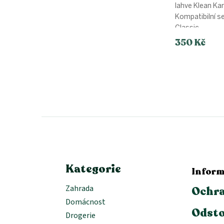
lahve Klean Ka
Kompatibilní s
Classic.
350 Kč
Z
á
p
a
t
í
Kategorie
Inform
Zahrada
Ochra
Domácnost
Odsto
Drogerie