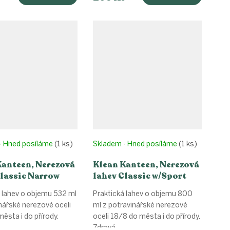
- Hned posíláme
(1 ks)
Skladem - Hned posíláme
(1 ks)
Kanteen, Nerezová
Klean Kanteen, Nerezová
Classic Narrow
lahev Classic w/Sport
 Cap - black 532
Cap - hawaiian ocean
 lahev o objemu 532 ml
Praktická lahev o objemu 800
800 ml
nářské nerezové oceli
ml z potravinářské nerezové
ěsta i do přírody.
oceli 18/8 do města i do přírody.
Zdravá...