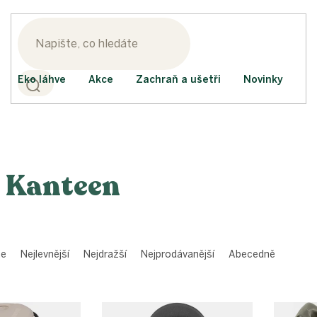
Eko láhve
Akce
Zachraň a ušetři
Novinky
 Kanteen
me
Nejlevnější
Nejdražší
Nejprodávanější
Abecedně