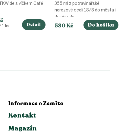
TKWide s víčkem Café
355 ml z potravinářské
nerezové oceli 18/8 do města i
do přírody....
Kč
Detail
Do košíku
580 Kč
 1 ks
Informace o Zemito
Kontakt
Magazín