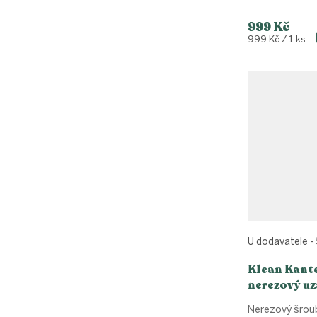
999 Kč
Měrná
999 Kč / 1 ks
cena:
U dodavatele - 
Klean Kant
nerezový uz
Loop Cap
Nerezový šrou