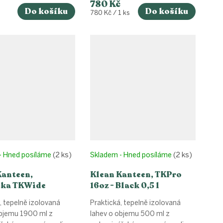
780 Kč
Do košíku
Do košíku
Měrná
780 Kč / 1 ks
cena:
- Hned posíláme
(2 ks)
Skladem - Hned posíláme
(2 ks)
Kanteen,
Klean Kanteen, TKPro
ka TKWide
16oz - Black 0,5 l
 Cap - brushed
, tepelně izolovaná
Praktická, tepelně izolovaná
ess 1900 ml
objemu 1900 ml z
lahev o objemu 500 ml z