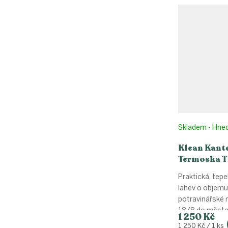
Skladem - Hne
Klean Kant
Termoska T
Cap - blue 
Praktická, tepe
lahev o objemu
potravinářské 
18/8 do města i
1 250 Kč
Měrná
1 250 Kč / 1 ks