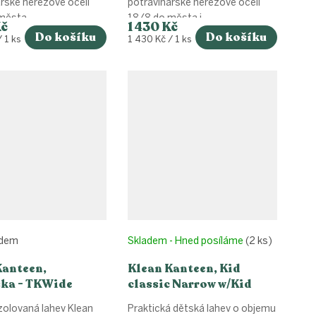
řské nerezové oceli
potravinářské nerezové oceli
ěsta...
18/8 do města i...
Kč
1 430 Kč
Do košíku
Do košíku
Měrná
 1 ks
1 430 Kč / 1 ks
cena:
adem
Skladem - Hned posíláme
(2 ks)
Kanteen,
Klean Kanteen, Kid
ka - TKWide
classic Narrow w/Kid
Cap - Real Teal,
sippy cap - Sparkling
zolovaná lahev Klean
Praktická dětská lahev o objemu
Grape 355 ml