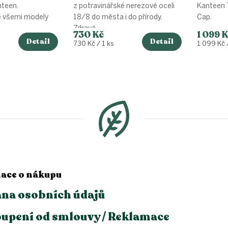
nteen.
z potravinářské nerezové oceli
Kanteen 
e všemi modely
18/8 do města i do přírody.
Cap.
Zdravá...
730 Kč
1 099 
Detail
Detail
Měrná
Měrná
730 Kč / 1 ks
1 099 Kč /
cena:
cena:
O
v
l
á
d
a
c
í
p
r
v
ace o nákupu
k
y
na osobních údajů
v
ý
upení od smlouvy / Reklamace
p
i