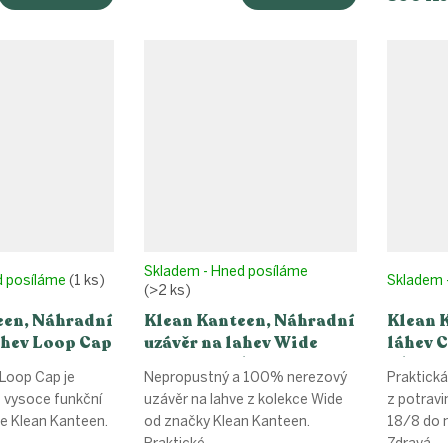
cena:
Skladem - Hned posíláme
d posíláme
(1 ks)
Skladem 
(>2 ks)
een, Náhradní
Klean Kanteen, Náhradní
Klean 
ahev Loop Cap
uzávěr na lahev Wide
láhev 
lený
Loop Cap w/Bale - černý
w/Sport
Loop Cap je
Nepropustný a 100% nerezový
Praktická
ml
e vysoce funkční
uzávěr na lahve z kolekce Wide
z potravi
ve Klean Kanteen.
od značky Klean Kanteen.
18/8 do m
Praktické...
Zdravá...