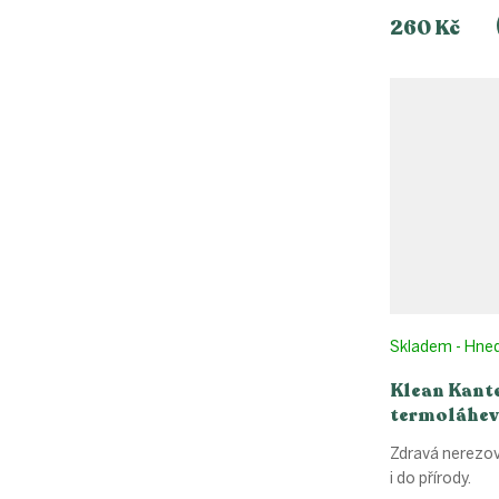
260 Kč
Skladem - Hne
Klean Kant
termoláhev 
Classic Na
Zdravá nerezo
Cap - Salt F
i do přírody.