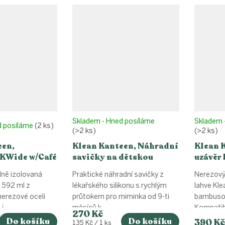
Skladem - Hned posíláme
Skladem 
d posíláme
(2 ks)
(>2 ks)
(>2 ks)
een,
Klean Kanteen, Náhradní
Klean 
KWide w/Café
savičky na dětskou
uzávěr
tint 592 ml
láhev, 2 ks
lně izolovaná
Praktické náhradní savičky z
Nerezový
 592 ml z
lékařského silikonu s rychlým
lahve Kle
nerezové oceli
průtokem pro miminka od 9-ti
bambuso
...
měsíců k...
Kompatibi
270 Kč
Do košíku
Do košíku
390 Kč
Měrná
135 Kč / 1 ks