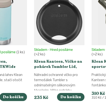
Skladem - Hned posíláme
Skladem 
d posíláme
(1 ks)
(>2 ks)
(>2 ks)
een,
Klean Kanteen, Víčko na
Klean 
 TKWide
pohárek Tumbler Lid,
sportov
- Blue tint,
černý
Cap 3.0
aná lahev Klean
Náhradní ochranné víčko pro
Praktický
, stačí otočit
termošálek Tumbler s
Kanteen 
odnímatelným silikonovým
fontánko
těsněním. Víčko pohárku...
310 Kč
Do košíku
Do košíku
235 Kč
Měrná
310 Kč / 1
cena: