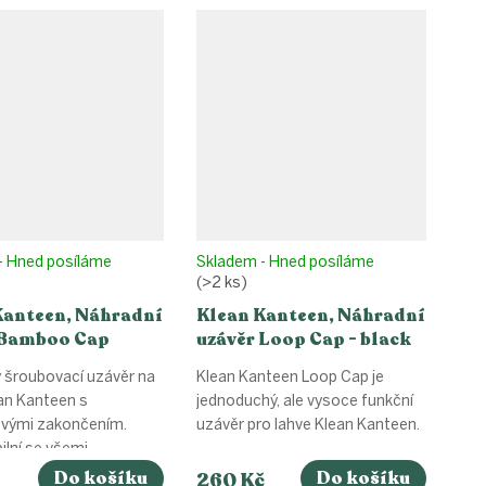
- Hned posíláme
Skladem - Hned posíláme
(>2 ks)
Kanteen, Náhradní
Klean Kanteen, Náhradní
 Bamboo Cap
uzávěr Loop Cap - black
 šroubovací uzávěr na
Klean Kanteen Loop Cap je
an Kanteen s
jednoduchý, ale vysoce funkční
vými zakončením.
uzávěr pro lahve Klean Kanteen.
lní se všemi...
Do košíku
Do košíku
260 Kč