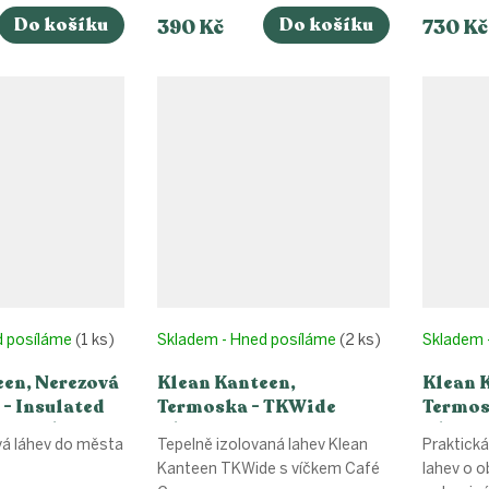
Do košíku
Do košíku
390 Kč
730 Kč
d posíláme
(1 ks)
Skladem - Hned posíláme
(2 ks)
Skladem 
een, Nerezová
Klean Kanteen,
Klean 
- Insulated
Termoska - TKWide
Termos
rrow w/Loop
w/Café Cap - Melon
w/Loop
vá láhev do města
Tepelně izolovaná lahev Klean
Praktická
lats, 355 ml
Punch, 473 ml
stainl
Kanteen TKWide s víčkem Café
lahev o 