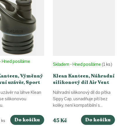
- Hned posíláme
Skladem - Hned posíláme
(1 ks)
Kanteen, Výměnný
Klean Kanteen, Náhradní
ní uzávěr, Sport
silikonový díl Air Vent
 černý
do pítka Sippy Cap
 uzávěr na láhve Klean
Náhradní silikonový díl do pítka
se silikonovou
Sippy Cap, usnadňuje pití bez
u.
koliky, není kompatibilní s...
Do košíku
Do košíku
45 Kč
 ks