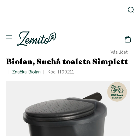
Přejít
na
obsah
Zahrada
Eko
domácnost
NÁK
Drogerie
Váš účet
KOŠ
Kosmetika
Biolan, Suchá toaleta Simplett
Eko
láhve
Značka:
Biolan
Kód:
1199211
Akce
Zachraň
a ušetři
Novinky
Vánoce
Přihlášení