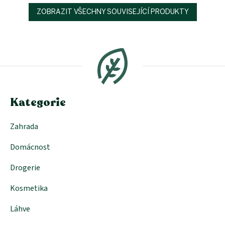
ZOBRAZIT VŠECHNY SOUVISEJÍCÍ PRODUKTY
Z
á
p
a
t
í
Kategorie
Zahrada
Domácnost
Drogerie
Kosmetika
Láhve