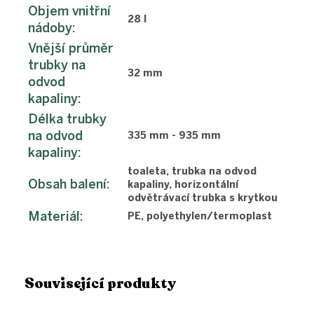
Objem vnitřní
28 l
nádoby
:
Vnější průměr
trubky na
32 mm
odvod
kapaliny
:
Délka trubky
na odvod
335 mm - 935 mm
kapaliny
:
toaleta, trubka na odvod
Obsah balení
:
kapaliny, horizontální
odvětrávací trubka s krytkou
Materiál
:
PE, polyethylen/termoplast
Související produkty