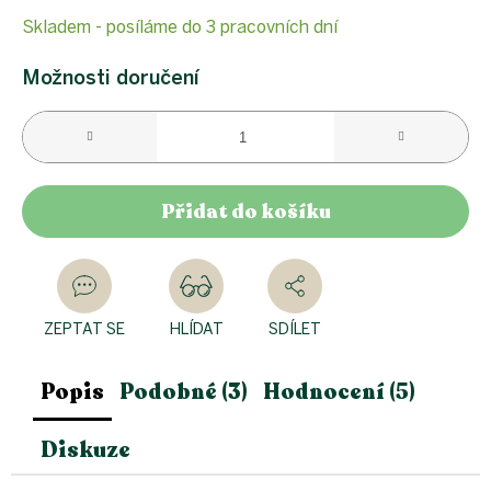
Měrná
Skladem - posíláme do 3 pracovních dní
cena:
Možnosti doručení
Přidat do košíku
ZEPTAT SE
HLÍDAT
SDÍLET
Popis
Podobné (3)
Hodnocení (5)
Diskuze