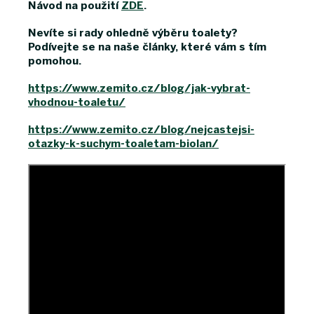
Návod na použití
ZDE
.
Nevíte si rady ohledně výběru toalety?
Podívejte se na naše články, které vám s tím
pomohou.
https://www.zemito.cz/blog/jak-vybrat-
vhodnou-toaletu/
https://www.zemito.cz/blog/nejcastejsi-
otazky-k-suchym-toaletam-biolan/