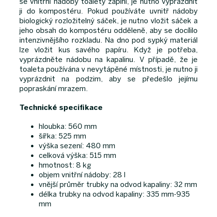
se vnitřní nádoby toalety zaplní, je nutno vyprázdnit
ji do kompostéru. Pokud používáte uvnitř nádoby
biologický rozložitelný sáček, je nutno vložit sáček a
jeho obsah do kompostéru odděleně, aby se docílilo
intenzivnějšího rozkladu. Na dno pod sypký materiál
lze vložit kus savého papíru. Když je potřeba,
vyprázdněte nádobu na kapalinu. V případě, že je
toaleta používána v nevytápěné místnosti, je nutno ji
vyprázdnit na podzim, aby se předešlo jejímu
popraskání mrazem.
Technické specifikace
hloubka: 560 mm
šířka: 525 mm
výška sezení: 480 mm
celková výška: 515 mm
hmotnost: 8 kg
objem vnitřní nádoby: 28 l
vnější průměr trubky na odvod kapaliny: 32 mm
délka trubky na odvod kapaliny: 335 mm-935
mm