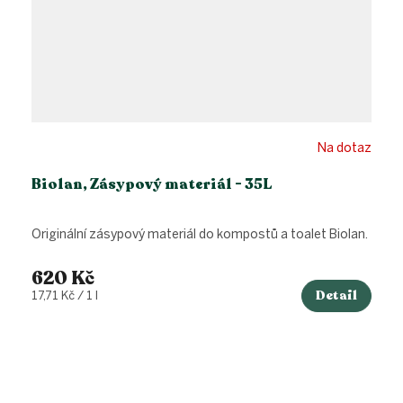
Na dotaz
Biolan, Zásypový materiál - 35L
Originální zásypový materiál do kompostů a toalet Biolan.
620 Kč
Detail
Měrná
17,71 Kč / 1 l
cena: