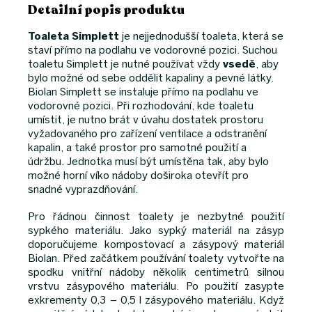
Detailní popis produktu
Toaleta Simplett
je nejjednodušší toaleta, která se
staví přímo na podlahu ve vodorovné pozici. Suchou
toaletu Simplett je nutné používat vždy
vsedě
, aby
bylo možné od sebe oddělit kapaliny a pevné látky.
Biolan Simplett se instaluje přímo na podlahu ve
vodorovné pozici. Při rozhodování, kde toaletu
umístit, je nutno brát v úvahu dostatek prostoru
vyžadovaného pro zařízení ventilace a odstranění
kapalin, a také prostor pro samotné použití a
údržbu. Jednotka musí být umístěna tak, aby bylo
možné horní víko nádoby doširoka otevřít pro
snadné vyprazdňování.
Pro řádnou činnost toalety je nezbytné použití
sypkého materiálu. Jako sypký materiál na zásyp
doporučujeme kompostovací a zásypový materiál
Biolan. Před začátkem používání toalety vytvořte na
spodku vnitřní nádoby několik centimetrů silnou
vrstvu zásypového materiálu. Po použití zasypte
exkrementy 0,3 – 0,5 l zásypového materiálu. Když