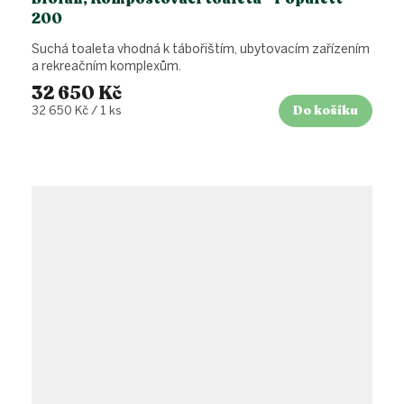
200
Suchá toaleta vhodná k tábořištím, ubytovacím zařízením
a rekreačním komplexům.
32 650 Kč
Do košíku
Měrná
32 650 Kč / 1 ks
cena: