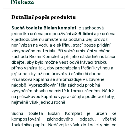
Diskuze
Detailní popis produktu
Suchá toaleta Biolan komplet
je záchodová
jednotka určena pro používání
až 6 lidmi
a je určena
k jednoduchému umístění na podlahu. Její provoz
není vázán na vodu a elektřinu, stačí pouze přidání
zásypového materiálu. Při volbě umístění suchého
záchodu Biolan Komplet a při jeho následné instalaci
dbejte, aby bylo možné vést odvětrávací trubku
přímo vzhůru tak, aby procházela střešní krytinou a
její konec byl až nad úrovní střešního hřebene.
Průsaková kapalina se shromažďuje v uzavřené
nádobě. Vyprazdňování těla záchodu probíhá
vysypáním obsahu na místě k tomu určeném. Nádrž
na průsakovou kapalinu vyprazdňujte podle potřeby,
nejméně však jednou ročně.
Suchá toaleta Biolan Komplet je určen ke
kompostování záchodového odpadu, včetně
toaletního papíru. Nedávejte však do toalety nic, co