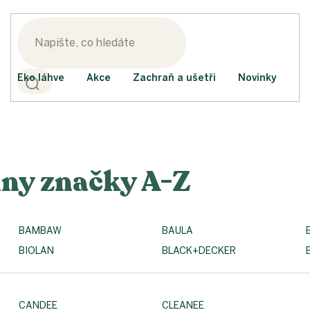
Eko láhve
Akce
Zachraň a ušetři
Novinky
ny značky A-Z
BAMBAW
BAULA
BIOLAN
BLACK+DECKER
CANDEE
CLEANEE