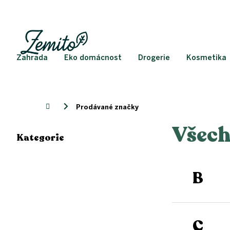
Přejít
na
obsah
Zahrada
Eko domácnost
Drogerie
Kosmetika
Domů
Prodávané značky
Všech
P
Kategorie
o
Přeskočit
kategorie
s
t
r
B
a
n
n
í
C