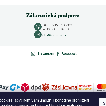
Zákaznická podpora
+420 605 158 785
Po - Pá: 8.00 - 16.00
info@zemito.cz
Instagram
Facebook
ookies, abychom Vám umožnili pohodlné prohlížení
S
 analýze provozu webu neustále zlepšovali jeho