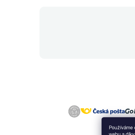
Používáme c
webu a díky