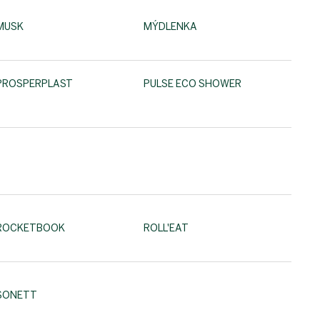
MUSK
MÝDLENKA
PROSPERPLAST
PULSE ECO SHOWER
ROCKETBOOK
ROLL'EAT
SONETT