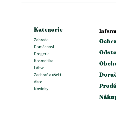
a
t
í
Kategorie
Inform
Zahrada
Ochra
Domácnost
Odsto
Drogerie
Kosmetika
Obch
Láhve
Doruč
Zachraň a ušetři
Akce
Prodá
Novinky
Nákup