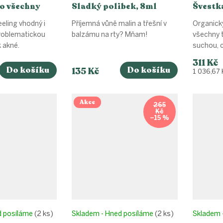
ro všechny
Sladký polibek, 8ml
Švestk
 30ml
eling vhodný i
Příjemná vůně malin a třešní v
Organický
problematickou
balzámu na rty? Mňam!
všechny t
k akné.
suchou, c
311 Kč
Do košíku
Do košíku
135 Kč
Měrná
0 ml
1 036,67 
cena:
Akce
265
Kč
–15 %
d posíláme
(2 ks)
Skladem - Hned posíláme
(2 ks)
Skladem 