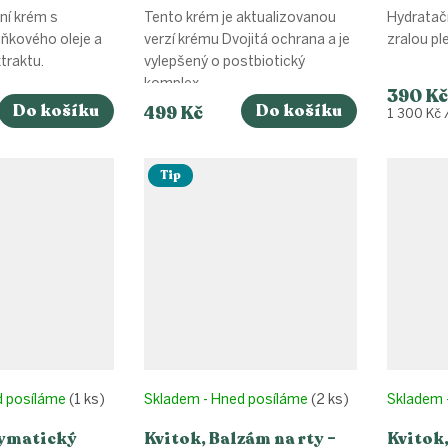
30 ml
hyalur
ní krém s
Tento krém je aktualizovanou
Hydratačn
pleť 30
kového oleje a
verzí krému Dvojitá ochrana a je
zralou pl
traktu.
vylepšený o postbiotický
komplex....
390 Kč
Do košíku
Do košíku
499 Kč
Měrná
1 300 Kč 
cena:
Tip
d posíláme
(1 ks)
Skladem - Hned posíláme
(2 ks)
Skladem 
zymatický
Kvitok, Balzám na rty –
Kvitok,