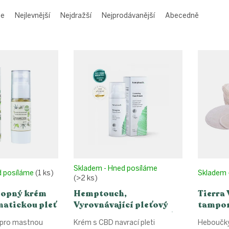
me
Nejlevnější
Nejdražší
Nejprodávanější
Abecedně
Skladem - Hned posíláme
d posíláme
(1 ks)
Skladem 
(>2 ks)
nopný krém
Hemptouch,
Tierra 
matickou pleť
Vyrovnávající pleťový
tampon
ml
krém pro mastnou pleť,
biobav
m pro mastnou
Krém s CBD navrací pleti
Heboučký
50 ml
6ks MI