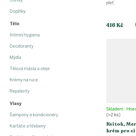
Štětky
pleť.
Doplňky
Tělo
416 Kč
Intimní hygiena
Deodoranty
Mýdla
Tělová másla a oleje
Krémy na ruce
Repelenty
Vlasy
Skladem - Hne
Šampony a kondicionéry
(>2 ks)
Kvitok, Me
Kartáče a hřebeny
krém pro ci