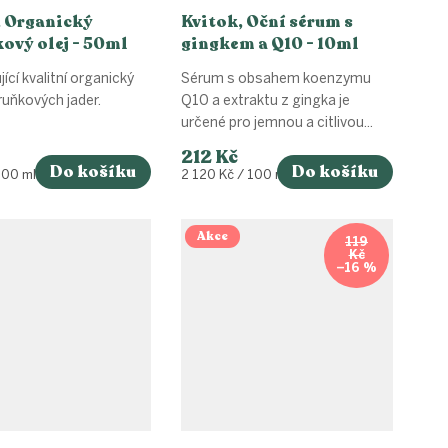
, Organický
Kvitok, Oční sérum s
ový olej - 50ml
gingkem a Q10 - 10ml
ící kvalitní organický
Sérum s obsahem koenzymu
eruňkových jader.
Q10 a extraktu z gingka je
určené pro jemnou a citlivou...
212 Kč
Do košíku
Do košíku
Měrná
100 ml
2 120 Kč / 100 ml
cena:
Akce
119
Kč
–16 %