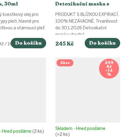
a, 30ml
Detoxikační maska s
matchou a spirulinou, 40
 švestkový olej pro
PRODUKT S BLÍZKOU EXPIRACÍ.
ml
ypy pleti, hlavně pro
100% NEZÁVADNÉ. Trvanlivost
itlivou a stárnoucí pleť.
do 30.1.2026 Detoxikační
maska vhodná...
Do košíku
Do košíku
245 Kč
Kč / 100 ml
Akce
249
Kč
–14
%
Skladem - Hned posíláme
- Hned posíláme
(2 ks)
(>2 ks)