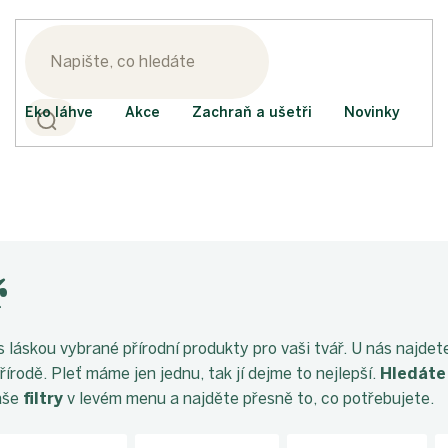
Eko láhve
Akce
Zachraň a ušetři
Novinky
ř
 láskou vybrané přírodní produkty pro vaši tvář. U nás najdet
řírodě. Pleť máme jen jednu, tak jí dejme to nejlepší.
Hledáte 
aše
filtry
v levém menu a najděte přesně to, co potřebujete.