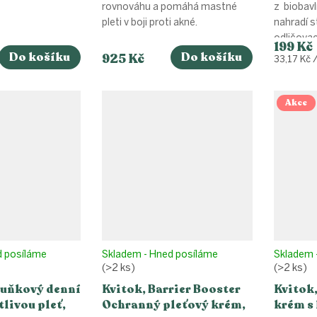
rovnováhu a pomáhá mastné
z biobav
pleti v boji proti akné.
nahradí 
odličovací
199 Kč
Do košíku
Do košíku
925 Kč
Měrná
33,17 Kč /
cena:
Akce
d posíláme
Skladem - Hned posíláme
Skladem 
(>2 ks)
(>2 ks)
ruňkový denní
Kvitok, Barrier Booster
Kvitok
tlivou pleť,
Ochranný pleťový krém,
krém s