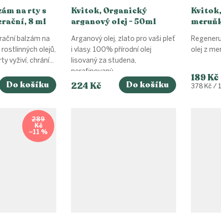
zám na rty s
Kvitok, Organický
Kvitok
erační, 8 ml
arganový olej - 50ml
meruňk
rační balzám na
Arganový olej, zlato pro vaši pleť
Regeneruj
 rostlinných olejů,
i vlasy. 100% přírodní olej
olej z m
y vyživí, chrání...
lisovaný za studena,
nerafinovaný...
189 Kč
Do košíku
Do košíku
224 Kč
Měrná
378 Kč / 
cena:
289
Kč
–11 %