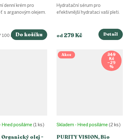
onovou - zralá
Kyselina hyaluronová
í denní krém pro
Hydratační sérum pro
+, 30ml
eť s arganovým olejem.
efektivnější hydrataci vaší pleti.
Do košíku
Detail
279 Kč
od
/ 100 ml
Akce
349
Kč
–29
%
- Hned posíláme
(1 ks)
Skladem - Hned posíláme
(2 ks)
 Organický olej -
PURITY VISION, Bio