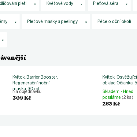
dličování pleti
Květové vody
Pleťová séra
rémy
Pleťové masky a peelingy
Péče o oční okolí
ávanější
Kvitok, Osvěžující
Kvitok, Barrier Booster,
obklad Očianka, 
Regenerační noční
maska, 30 ml
Skladem - Hned
Na objednávku
309 Kč
posíláme
(2 ks)
263 Kč