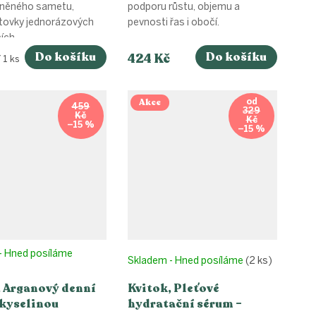
lněného sametu,
podporu růstu, objemu a
stovky jednorázových
pevnosti řas i obočí.
ch...
Do košíku
Do košíku
424 Kč
 1 ks
Akce
od
459
329
Kč
Kč
–15 %
–15 %
- Hned posíláme
Skladem - Hned posíláme
(2 ks)
, Arganový denní
Kvitok, Pleťové
 kyselinou
hydratační sérum –