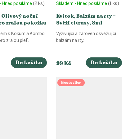
- Hned posíláme
(2 ks)
Skladem - Hned posíláme
(1 ks)
 Olivový noční
Kvitok, Balzám na rty –
ro zralou pokožku
Svěží citrusy, 8ml
0ml
krém s Kokum a Kombo
Vyživující a zároveň osvěžující
o zralou pleť.
balzám na rty.
Do košíku
Do košíku
99 Kč
Bestseller