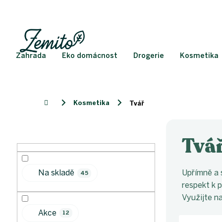
Přejít
na
obsah
Zahrada
Eko domácnost
Drogerie
Kosmetika
Kosmetika
Domů
Tvář
P
o
Tvá
s
t
r
Upřímně a s
Na skladě
45
a
respekt k p
n
Využijte n
n
í
Akce
12