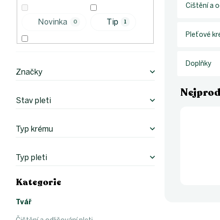
p
Čištění a o
a
n
Novinka
Tip
0
1
e
Pleťové k
l
Bestseller
3
Doplňky
Značky
Nejprod
Stav pleti
Typ krému
Typ pleti
Kategorie
Přeskočit
kategorie
Tvář