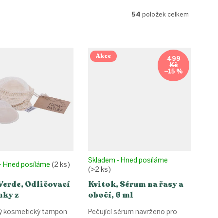
54
položek celkem
Akce
499
Kč
–15 %
Skladem - Hned posíláme
- Hned posíláme
(2 ks)
(>2 ks)
Verde, Odličovací
Kvitok, Sérum na řasy a
ky z
obočí, 6 ml
lněného sametu -
 kosmetický tampon
Pečující sérum navrženo pro
X