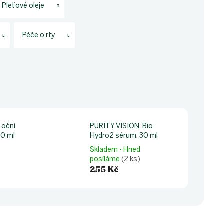
Pleťové oleje
Péče o rty
 oční
PURITY VISION, Bio
50 ml
Hydro2 sérum, 30 ml
Skladem - Hned
posíláme
(2 ks)
255 Kč