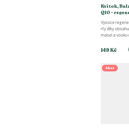
Kvitok, Bal
Q10 - regen
Vysoce regene
rty díky obsahu
másel a vosku rt
149 Kč
Akce