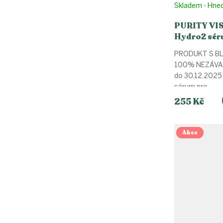
Skladem - Hne
PURITY VIS
Hydro2 sér
PRODUKT S BL
100% NEZÁVAD
do 30.12.2025 
sérum pro...
255 Kč
Akce