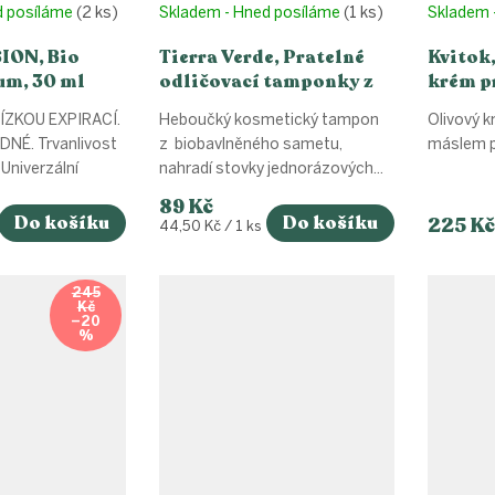
d posíláme
(2 ks)
Skladem - Hned posíláme
(1 ks)
Skladem 
ION, Bio
Tierra Verde, Pratelné
Kvitok,
um, 30 ml
odličovací tamponky z
krém p
biobavlněného sametu -
30+, 6
ÍZKOU EXPIRACÍ.
Heboučký kosmetický tampon
Olivový 
2ks
NÉ. Trvanlivost
z biobavlněného sametu,
máslem pr
Univerzální
nahradí stovky jednorázových...
89 Kč
Do košíku
Do košíku
225 Kč
Měrná
44,50 Kč / 1 ks
cena:
245
Kč
–20
%