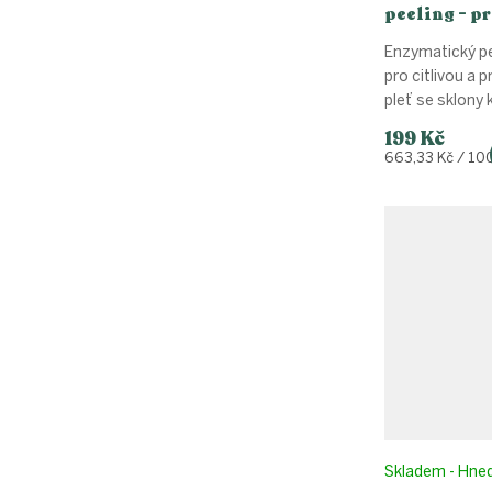
peeling - p
typy pleti,
Enzymatický pe
pro citlivou a 
pleť se sklony 
199 Kč
Měrná
663,33 Kč / 10
cena:
Skladem - Hne