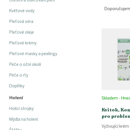
Ř
Čištění a odličování pleti
a
Doporučuje
Květové vody
z
e
Pleťová séra
V
n
ý
í
Pleťové oleje
p
p
Pleťové krémy
i
r
s
o
Pleťové masky a peelingy
p
d
r
u
Péče o oční okolí
o
k
Péče o rty
d
t
u
ů
Doplňky
k
t
Holení
Skladem - Hne
ů
Holící strojky
Kvitok, Ko
pro proble
Mýdla na holení
- denní, 30
Vyživující kré