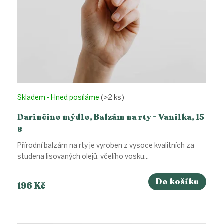
k
t
ů
Skladem - Hned posíláme
(>2 ks)
Darinčino mýdlo, Balzám na rty - Vanilka, 15
g
Přírodní balzám na rty je vyroben z vysoce kvalitních za
studena lisovaných olejů, včelího vosku...
Do košíku
196 Kč