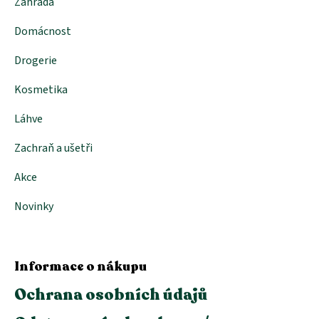
Zahrada
y
v
Domácnost
ý
p
i
Drogerie
s
u
Kosmetika
Láhve
Zachraň a ušetři
Akce
Novinky
Informace o nákupu
Ochrana osobních údajů