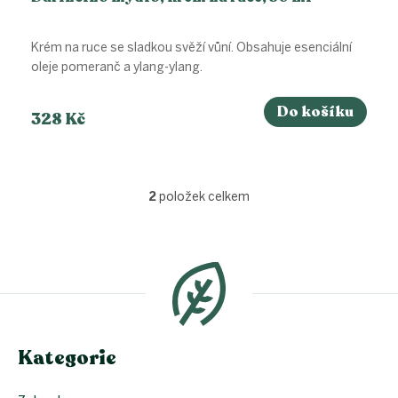
Krém na ruce se sladkou svěží vůní. Obsahuje esenciální
oleje pomeranč a ylang-ylang.
Do košíku
328 Kč
2
položek celkem
O
v
l
Z
á
á
d
p
a
a
c
t
í
í
p
Kategorie
r
v
k