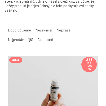
éterických olejů, jílů, bylinek, másel a olejů, což zaručuje, že
každý produkt je nejen účinný, ale také poskytuje estetický
zážitek.
Ř
a
Doporučujeme
Nejlevnější
Nejdražší
z
e
Nejprodávanější
Abecedně
n
í
V
p
ý
r
Akce
245
Kč
p
o
–20
i
%
d
s
u
p
k
r
t
o
ů
d
u