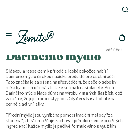
Přejít
na
obsah
Zahrada
Eko
domácnost
NÁK
Drogerie
Váš účet
Darinčino mýdlo
KOŠ
Kosmetika
Eko
láhve
S láskou a respektem k přírodě a lidské pokožce nabízí
Darinčino mýdlo širokou nabídku produktů pro osobní péči.
Akce
Tato značka je založena na přesvědčení, že péče o sebe by
Zachraň
měla být nejen účinná, ale také šetrná k naší planetě. Proto
a ušetři
Darinčino mýdlo klade důraz na výrobu v
malých šaržích
, což
zaručuje, že jejich produkty jsou vždy
čerstvé
a bohaté na
Novinky
cenné a aktivní látky.
Vánoce
Přírodní mýdla jsou vyráběna pomocí tradiční metody "za
Přihlášení
studena", která umožňuje zachovat přírodní esence použitých
ingrediencí. Každé mýdlo je pečlivě formulováno s využitím