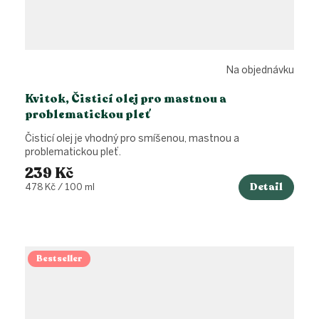
Na objednávku
Kvitok, Čisticí olej pro mastnou a
problematickou pleť
Čisticí olej je vhodný pro smíšenou, mastnou a
problematickou pleť.
239 Kč
Detail
Měrná
478 Kč / 100 ml
cena:
Bestseller