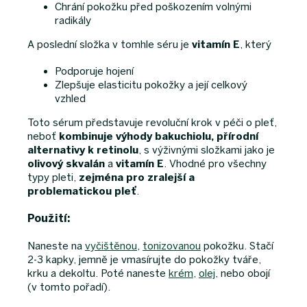
Chrání pokožku před poškozením volnými
radikály
A poslední složka v tomhle séru je
vitamín E
, který
Podporuje hojení
Zlepšuje elasticitu pokožky a její celkový
vzhled
Toto sérum představuje revoluční krok v péči o pleť,
neboť
kombinuje výhody bakuchiolu, přírodní
alternativy k retinolu
, s výživnými složkami jako je
olivový skvalán
a
vitamín E
. Vhodné pro všechny
typy pleti,
zejména pro zralejší a
problematickou pleť
.
Použití:
Naneste na
vyčištěnou
,
tonizovanou
pokožku. Stačí
2-3 kapky, jemně je vmasírujte do pokožky tváře,
krku a dekoltu. Poté naneste
krém
,
olej
, nebo obojí
(v tomto pořadí).