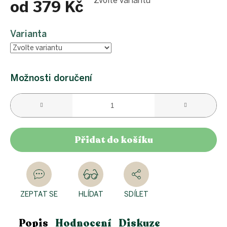
Zvolte variantu
od
379 Kč
Měrná
cena:
Varianta
Možnosti doručení
Přidat do košíku
ZEPTAT SE
HLÍDAT
SDÍLET
Popis
Hodnocení
Diskuze