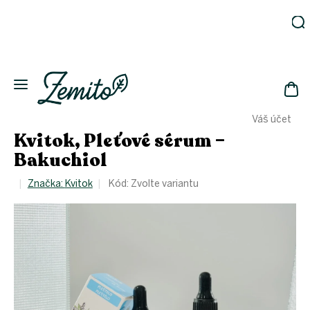
Přejít
na
obsah
Zahrada
Eko
domácnost
NÁK
Drogerie
Váš účet
KOŠ
Kosmetika
Kvitok, Pleťové sérum –
Eko
Bakuchiol
láhve
Akce
Značka:
Kvitok
Kód:
Zvolte variantu
Zachraň
a ušetři
Novinky
Vánoce
Přihlášení