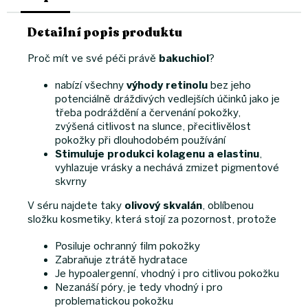
Detailní popis produktu
Proč mít ve své péči právě
bakuchiol
?
nabízí všechny
výhody retinolu
bez jeho
potenciálně dráždivých vedlejších účinků jako je
třeba podráždění a červenání pokožky,
zvýšená citlivost na slunce, přecitlivělost
pokožky při dlouhodobém používání
Stimuluje produkci kolagenu a elastinu
,
vyhlazuje vrásky a nechává zmizet pigmentové
skvrny
V séru najdete taky
olivový skvalán
, oblíbenou
složku kosmetiky, která stojí za pozornost, protože
Posiluje ochranný film pokožky
Zabraňuje ztrátě hydratace
Je hypoalergenní, vhodný i pro citlivou pokožku
Nezanáší póry, je tedy vhodný i pro
problematickou pokožku