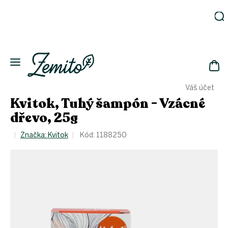
Přejít
na
obsah
Zahrada
Eko
domácnost
NÁK
Drogerie
Váš účet
KOŠ
Kosmetika
Kvitok, Tuhý šampón - Vzácné
Eko
dřevo, 25g
láhve
Akce
Značka:
Kvitok
Kód:
1188250
Zachraň
a ušetři
Novinky
Vánoce
Přihlášení