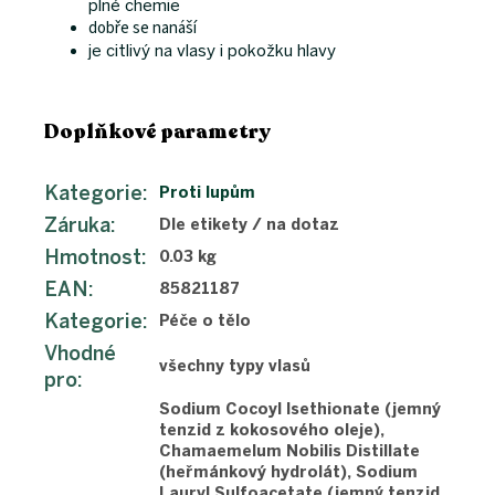
plné chemie
dobře se nanáší
je citlivý na vlasy i pokožku hlavy
Doplňkové parametry
Kategorie
:
Proti lupům
Záruka
:
Dle etikety / na dotaz
Hmotnost
:
0.03 kg
EAN
:
85821187
Kategorie
:
Péče o tělo
Vhodné
všechny typy vlasů
pro
:
Sodium Cocoyl Isethionate (jemný
tenzid z kokosového oleje),
Chamaemelum Nobilis Distillate
(heřmánkový hydrolát), Sodium
Lauryl Sulfoacetate (jemný tenzid