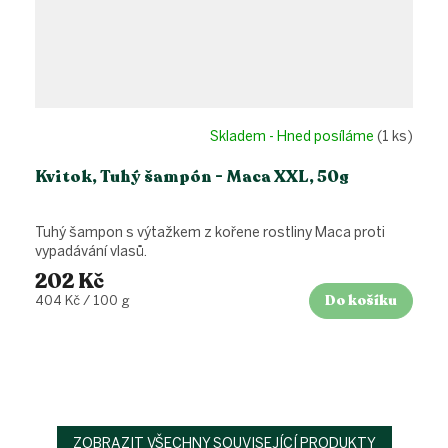
Skladem - Hned posíláme
(1 ks)
Kvitok, Tuhý šampón - Maca XXL, 50g
Tuhý šampon s výtažkem z kořene rostliny Maca proti
vypadávání vlasů.
202 Kč
Do košíku
Měrná
404 Kč / 100 g
cena:
ZOBRAZIT VŠECHNY SOUVISEJÍCÍ PRODUKTY