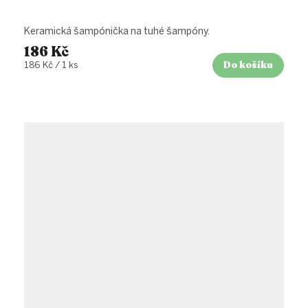
Keramická šampónička na tuhé šampóny.
186 Kč
Do košíku
Měrná
186 Kč / 1 ks
cena: