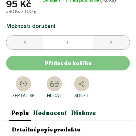
Skladem - Hned posíláme
(>2 ks)
95 Kč
Měrná
380 Kč / 100 g
cena:
Možnosti doručení
Přidat do košíku
ZEPTAT SE
HLÍDAT
SDÍLET
Popis
Hodnocení
Diskuze
Detailní popis produktu