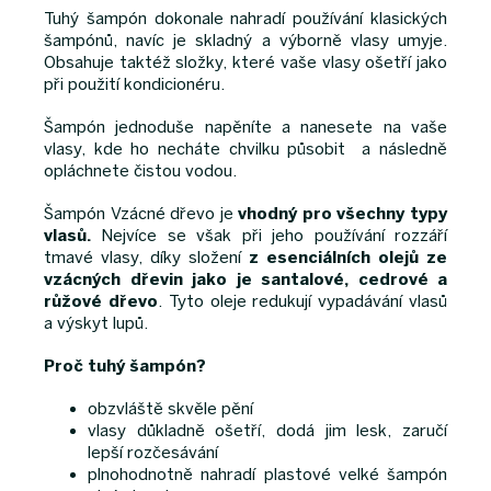
Tuhý šampón dokonale nahradí používání klasických
šampónů, navíc je skladný a výborně vlasy umyje.
Obsahuje taktéž složky, které vaše vlasy ošetří jako
při použití kondicionéru.
Šampón jednoduše napěníte a nanesete na vaše
vlasy, kde ho necháte chvilku působit a následně
opláchnete čistou vodou.
Šampón Vzácné dřevo je
vhodný pro všechny typy
vlasů.
Nejvíce se však při jeho používání rozzáří
tmavé vlasy, díky složení
z esenciálních olejů ze
vzácných dřevin jako je santalové, cedrové a
růžové dřevo
. Tyto oleje redukují vypadávání vlasů
a výskyt lupů.
Proč tuhý šampón?
obzvláště skvěle pění
vlasy důkladně ošetří, dodá jim lesk, zaručí
lepší rozčesávání
plnohodnotně nahradí plastové velké šampón