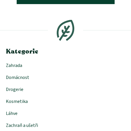
Z
á
p
a
t
í
Kategorie
Zahrada
Domácnost
Drogerie
Kosmetika
Láhve
Zachraň a ušetři