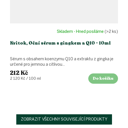
Skladem - Hned posíláme
(>2 ks)
Kvitok, Oční sérum s gingkem a Q10 - 10ml
Sérum s obsahem koenzymu Q10 a extraktu z gingka je
určené pro jemnou a citlivou...
212 Kč
Do košíku
Měrná
2 120 Kč / 100 ml
cena:
ZOBRAZIT VŠECHNY SOUVISEJÍCÍ PRODUKTY