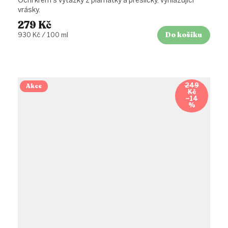
Oční krém s výtažky z plamatky a přesličky, vyhlazující
vrásky.
279 Kč
Do košíku
Měrná
930 Kč / 100 ml
cena:
Akce
249
Kč
–14
%