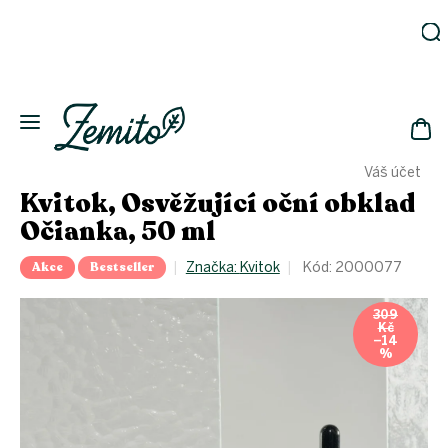
Přejít
na
obsah
Zahrada
Eko
domácnost
NÁK
Drogerie
Váš účet
KOŠ
Kosmetika
Kvitok, Osvěžující oční obklad
Eko
Očianka, 50 ml
láhve
Akce
Akce
Bestseller
Značka:
Kvitok
Kód:
2000077
Zachraň
a ušetři
309
Kč
Novinky
–14
%
Vánoce
Přihlášení