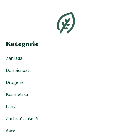
Z
á
p
a
t
í
Kategorie
Zahrada
Domácnost
Drogerie
Kosmetika
Láhve
Zachraň a ušetři
Akce