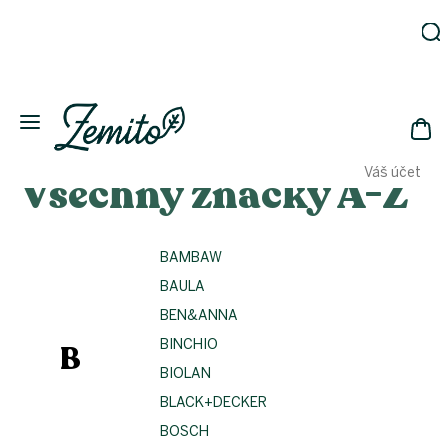
Přejít
na
obsah
Zahrada
Eko
domácnost
NÁK
Drogerie
Váš účet
Všechny značky A-Z
KOŠ
Kosmetika
Eko
láhve
BAMBAW
Akce
BAULA
Zachraň
a ušetři
BEN&ANNA
Novinky
BINCHIO
B
Vánoce
BIOLAN
BLACK+DECKER
Přihlášení
BOSCH