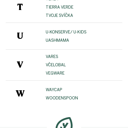
T
TIERRA VERDE
TVOJE SVÍČKA
U-KONSERVE/ U-KIDS
U
UASHMAMA
VARES
V
VČELOBAL
VEGWARE
WAYCAP
W
WOODENSPOON
Z
á
p