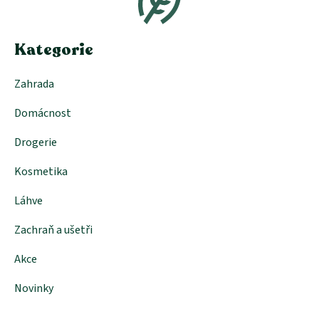
a
t
í
Kategorie
Zahrada
Domácnost
Drogerie
Kosmetika
Láhve
Zachraň a ušetři
Akce
Novinky