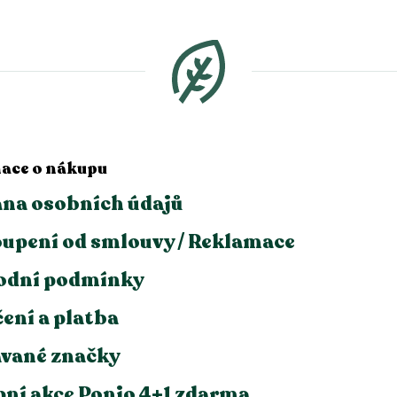
v
l
á
d
a
c
í
p
r
v
ace o nákupu
k
y
na osobních údajů
v
ý
upení od smlouvy / Reklamace
p
i
s
odní podmínky
u
ení a platba
vané značky
ní akce Ponio 4+1 zdarma