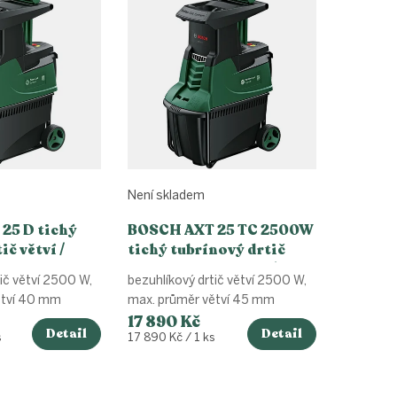
Není skladem
25 D tichý
BOSCH AXT 25 TC 2500W
č větví /
tichý tubrínový drtič
větví - bezuhlíkový /
ič větví 2500 W,
bezuhlíkový drtič větví 2500 W,
Turbine-Cut
ětví 40 mm
max. průměr větví 45 mm
17 890 Kč
Detail
Detail
Měrná
s
17 890 Kč / 1 ks
cena:
O