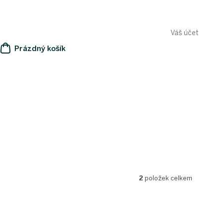
Váš účet
Prázdný košík
NÁKUPNÍ
KOŠÍK
2
položek celkem