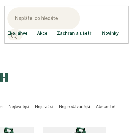
Eko láhve
Akce
Zachraň a ušetři
Novinky
CH
me
Nejlevnější
Nejdražší
Nejprodávanější
Abecedně