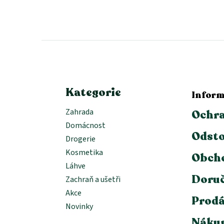
Z
á
p
a
t
í
Kategorie
Inform
Zahrada
Ochra
Domácnost
Odsto
Drogerie
Kosmetika
Obch
Láhve
Doruč
Zachraň a ušetři
Akce
Prodá
Novinky
Nákup