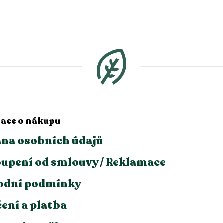
O
v
l
á
d
a
c
í
p
r
v
ace o nákupu
k
y
na osobních údajů
v
ý
upení od smlouvy / Reklamace
p
i
s
odní podmínky
u
ení a platba