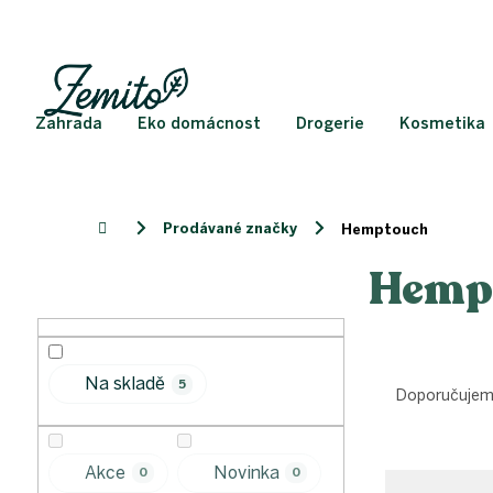
Přejít
na
obsah
Zahrada
Eko domácnost
Drogerie
Kosmetika
Prodávané značky
Domů
Hemptouch
Hemp
P
o
s
t
Ř
r
Na skladě
5
a
a
Doporučuje
z
n
e
n
V
n
í
Akce
Novinka
0
0
ý
í