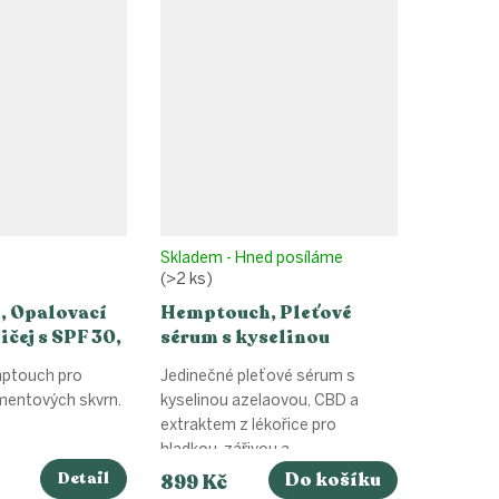
Skladem - Hned posíláme
(>2 ks)
 Opalovací
Hemptouch, Pleťové
ičej s SPF 30,
sérum s kyselinou
azelaovou, 30 ml
ptouch pro
Jedinečné pleťové sérum s
gmentových skvrn.
kyselinou azelaovou, CBD a
extraktem z lékořice pro
hladkou, zářivou a...
Detail
Do košíku
899 Kč