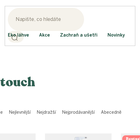
Eko láhve
Akce
Zachraň a ušetři
Novinky
touch
me
Nejlevnější
Nejdražší
Nejprodávanější
Abecedně
Bestsel