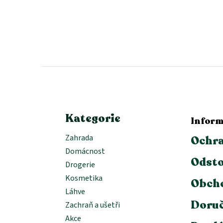
Z
á
p
a
t
í
Kategorie
Inform
Zahrada
Ochra
Domácnost
Odsto
Drogerie
Kosmetika
Obch
Láhve
Doruč
Zachraň a ušetři
Akce