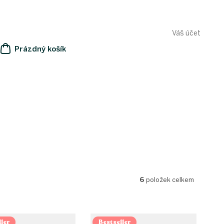
Váš účet
Prázdný košík
NÁKUPNÍ
KOŠÍK
6
položek celkem
ler
Bestseller