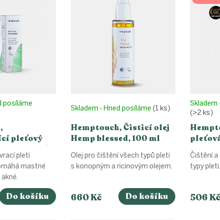
d posíláme
Skladem 
Skladem - Hned posíláme
(1 ks)
(>2 ks)
,
Hemptouch, Čisticí olej
Hempto
cí pleťový
Hemp blessed, 100 ml
pleťová
astnou pleť,
rací pleti
Olej pro čištění všech typů pleti
Čištění a
pomáhá mastné
s konopným a ricinovým olejem.
typy pleti
i akné.
Do košíku
Do košíku
660 Kč
506 K