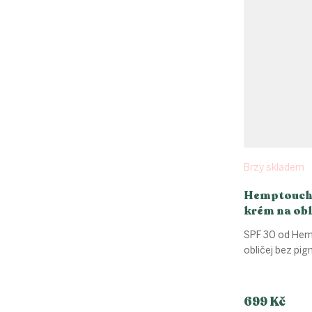
Brzy skladem
Hemptouch,
krém na obl
50 ml
SPF 30 od Hem
obličej bez pi
699 Kč