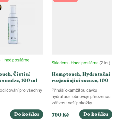
- Hned posíláme
Skladem - Hned posíláme
(2 ks)
uch, Čisticí
Hemptouch, Hydratační
 emulze, 100 ml
rozjasňujicí esence, 100
ml
 odličování pro všechny
Přináší okamžitou dávku
.
hydratace, obnovuje přirozenou
zářivost vaší pokožky.
Do košíku
Do košíku
č
790 Kč