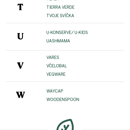
T
TIERRA VERDE
TVOJE SVÍČKA
U-KONSERVE/ U-KIDS
U
UASHMAMA
VARES
V
VČELOBAL
VEGWARE
WAYCAP
W
WOODENSPOON
Z
á
p