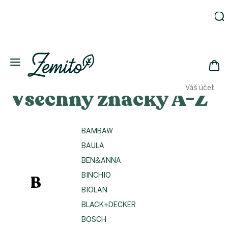
Přejít
na
obsah
Zahrada
Eko
domácnost
NÁK
Drogerie
Váš účet
Všechny značky A-Z
KOŠ
Kosmetika
Eko
láhve
BAMBAW
Akce
BAULA
Zachraň
a ušetři
BEN&ANNA
Novinky
BINCHIO
B
Vánoce
BIOLAN
BLACK+DECKER
Přihlášení
BOSCH