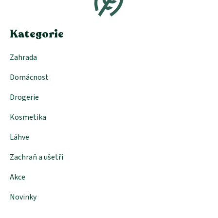
a
t
í
Kategorie
Zahrada
Domácnost
Drogerie
Kosmetika
Láhve
Zachraň a ušetři
Akce
Novinky