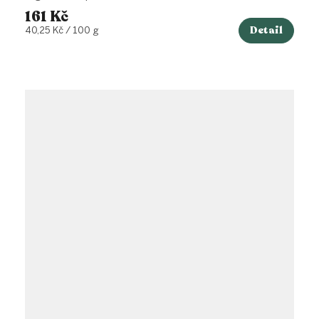
161 Kč
Detail
Měrná
40,25 Kč / 100 g
cena: