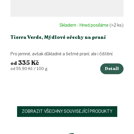
Skladem - Hned posíláme
(>2 ks)
Tierra Verde, Mýdlové ořechy na praní
Pro jemné, avšak důkladné a šetrné praní, ale i čištění.
335 Kč
od
Detail
Měrná
od 55,90 Kč / 100 g
cena:
ZOBRAZIT VŠECHNY SOUVISEJÍCÍ PRODUKTY
Z
á