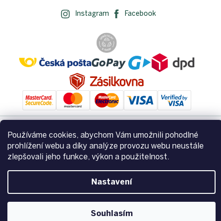
Instagram
Facebook
Používáme cookies, abychom Vám umožnili pohodlné
Vytvořil Shoptet
prohlížení webu a díky analýze provozu webu neustále
zlepšovali jeho funkce, výkon a použitelnost.
Copyright 2026
Zemito.cz
. Všechna práva vyhrazena.
Upravit
Nastavení
nastavení cookies
Souhlasím