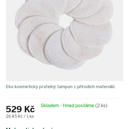
Eko kosmetický pratelný tampon z přírodích materiálů.
Skladem - Hned posíláme
(2 ks)
529 Kč
Měrná
26,45 Kč / 1 ks
cena: