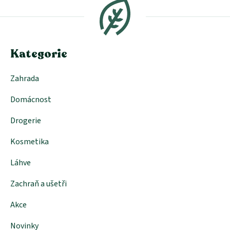
p
a
t
í
Kategorie
Zahrada
Domácnost
Drogerie
Kosmetika
Láhve
Zachraň a ušetři
Akce
Novinky