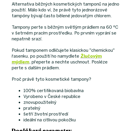
Alternativa běžných kosmetických tamponů na jedno
použití. Málo kdo ví, že právě tyto jednorázové
tampóny bývají často bělené jedovatým chlorem.
Tampony perte s běžným světlým prádlem na 60 ºC
v šetrném pracím prostředku. Po prvním vyprání se
nepatrně srazí.
Pokud tamponem odličujete klasickou "chemickou"
řasenku, po použití ho namydlete
Žlučovým
mýdlem
, přeperte a nechte uschnout. Posléze
perte s dalším prádlem.
Proč právě tyto kosmetické tampony?
100% certifikovaná biobavlna
Vyrobeno v České republice
znovupoužitelný
pratelný
šetří životní prostředí
ideální na citlivou pokožku
Doplňkové parametry