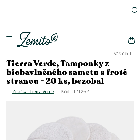
Přejít
na
obsah
Zahrada
Eko
domácnost
NÁK
Drogerie
Váš účet
KOŠ
Kosmetika
Tierra Verde, Tamponky z
Eko
biobavlněného sametu s froté
láhve
stranou - 20 ks, bezobal
Akce
Značka:
Tierra Verde
Kód:
1171262
Zachraň
a ušetři
Novinky
Vánoce
Přihlášení