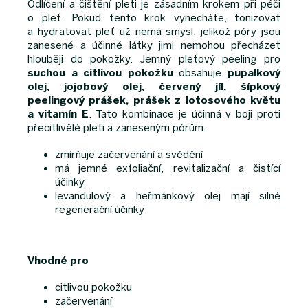
Odlíčení a čištění pleti je zásadním krokem při péči
o pleť. Pokud tento krok vynecháte, tonizovat
a hydratovat pleť už nemá smysl, jelikož póry jsou
zanesené a účinné látky jimi nemohou přecházet
hlouběji do pokožky. Jemný pleťový peeling pro
suchou a citlivou pokožku
obsahuje
pupalkový
olej, jojobový olej, červený jíl, šípkový
peelingový prášek, prášek z lotosového květu
a vitamín E
. Tato kombinace je účinná v boji proti
přecitlivělé pleti a zaneseným pórům.
zmírňuje začervenání a svědění
má jemné exfoliační, revitalizační a čistící
účinky
levandulový a heřmánkový olej mají silné
regenerační účinky
Vhodné pro
citlivou pokožku
začervenání