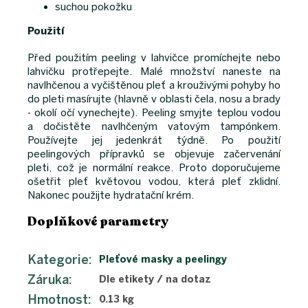
suchou pokožku
Použití
Před použitím peeling v lahvičce promíchejte nebo
lahvičku protřepejte. Malé množství naneste na
navlhčenou a vyčištěnou pleť a krouživými pohyby ho
do pleti masírujte (hlavně v oblasti čela, nosu a brady
- okolí očí vynechejte). Peeling smyjte teplou vodou
a dočistěte navlhčeným vatovým tampónkem.
Používejte jej jedenkrát týdně. Po použití
peelingových přípravků se objevuje začervenání
pleti, což je normální reakce. Proto doporučujeme
ošetřit pleť květovou vodou, která pleť zklidní.
Nakonec použijte hydratační krém.
Doplňkové parametry
Kategorie
:
Pleťové masky a peelingy
Záruka
:
Dle etikety / na dotaz
Hmotnost
:
0.13 kg