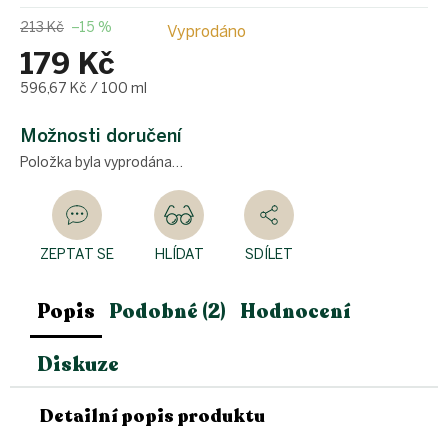
213 Kč
–15 %
Vyprodáno
179 Kč
Měrná
596,67 Kč / 100 ml
cena:
Možnosti doručení
Položka byla vyprodána…
ZEPTAT SE
HLÍDAT
SDÍLET
Popis
Podobné (2)
Hodnocení
Diskuze
Detailní popis produktu