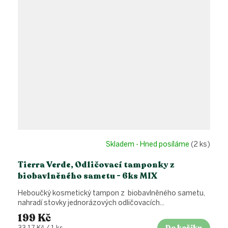
Skladem - Hned posíláme
(2 ks)
Tierra Verde, Odličovací tamponky z
biobavlněného sametu - 6ks MIX
Heboučký kosmetický tampon z biobavlněného sametu,
nahradí stovky jednorázových odličovacích...
199 Kč
Do košíku
Měrná
33,17 Kč / 1 ks