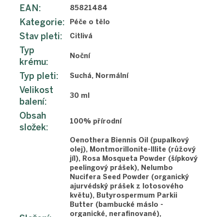
EAN
:
85821484
Kategorie
:
Péče o tělo
Stav pleti
:
Citlivá
Typ
Noční
krému
:
Typ pleti
:
Suchá, Normální
Velikost
30 ml
balení
:
Obsah
100% přírodní
složek
:
Oenothera Biennis Oil (pupalkový
olej), Montmorillonite-Illite (růžový
jíl), Rosa Mosqueta Powder (šípkový
peelingový prášek), Nelumbo
Nucifera Seed Powder (organický
ajurvédský prášek z lotosového
květu), Butyrospermum Parkii
Butter (bambucké máslo -
organické, nerafinované),