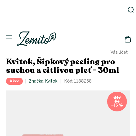
Přejít
na
obsah
Zahrada
Eko
domácnost
NÁK
Drogerie
Váš účet
KOŠ
Kosmetika
Kvitok, Šípkový peeling pro
Eko
suchou a citlivou pleť - 30ml
láhve
Akce
Akce
Značka:
Kvitok
Kód:
1188238
Zachraň
a ušetři
213
Kč
Novinky
–15 %
Vánoce
Přihlášení