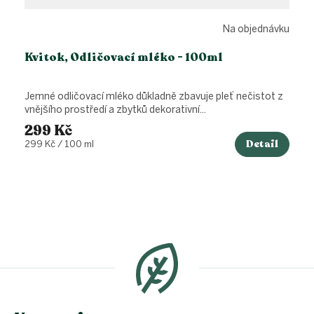
Na objednávku
Kvitok, Odličovací mléko - 100ml
Jemné odličovací mléko důkladně zbavuje pleť nečistot z
vnějšího prostředí a zbytků dekorativní...
299 Kč
Detail
Měrná
299 Kč / 100 ml
cena:
Z
á
p
a
t
í