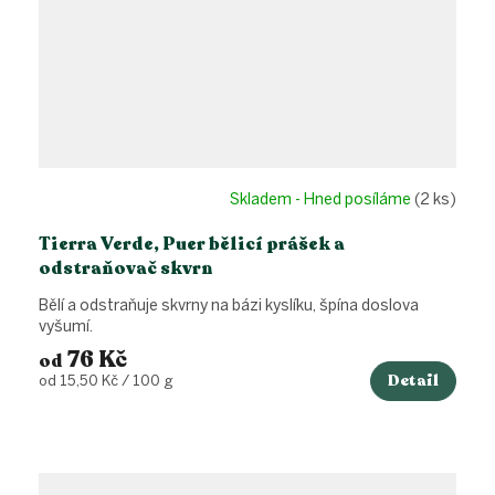
Skladem - Hned posíláme
(2 ks)
Tierra Verde, Puer bělicí prášek a
odstraňovač skvrn
Bělí a odstraňuje skvrny na bázi kyslíku, špína doslova
vyšumí.
76 Kč
od
Detail
Měrná
od 15,50 Kč / 100 g
cena: