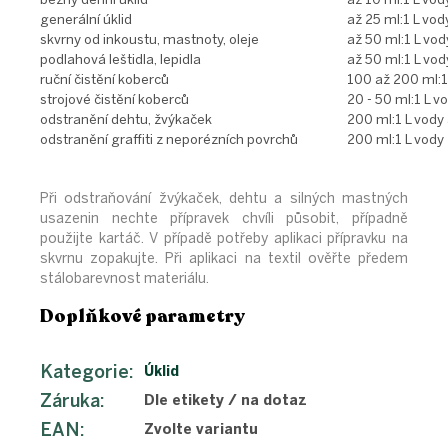
generální úklid
až 25 ml:1 L vod
skvrny od inkoustu, mastnoty, oleje
až 50 ml:1 L vod
podlahová leštidla, lepidla
až 50 ml:1 L vod
ruční čistění koberců
100 až 200 ml:1
strojové čistění koberců
20 - 50 ml:1 L v
odstranění dehtu, žvýkaček
200 ml:1 L vody
odstranění graffiti z neporézních povrchů
200 ml:1 L vody
Při odstraňování žvýkaček, dehtu a silných mastných
usazenin nechte přípravek chvíli působit, případně
použijte kartáč. V případě potřeby aplikaci přípravku na
skvrnu zopakujte. Při aplikaci na textil ověřte předem
stálobarevnost materiálu.
Doplňkové parametry
Kategorie
:
Úklid
Záruka
:
Dle etikety / na dotaz
EAN
:
Zvolte variantu