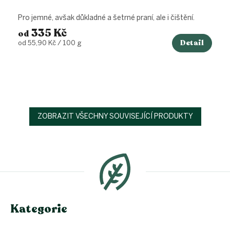
Pro jemné, avšak důkladné a šetrné praní, ale i čištění.
335 Kč
od
Detail
Měrná
od 55,90 Kč / 100 g
cena:
ZOBRAZIT VŠECHNY SOUVISEJÍCÍ PRODUKTY
Z
á
p
a
t
í
Kategorie