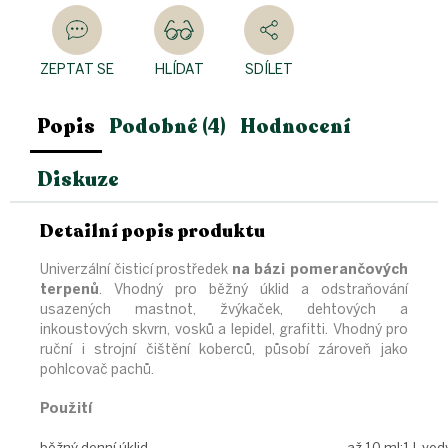
ZEPTAT SE
HLÍDAT
SDÍLET
Popis
Podobné (4)
Hodnocení
Diskuze
Detailní popis produktu
Univerzální čisticí prostředek
na bázi pomerančových
terpenů
. Vhodný pro běžný úklid a odstraňování
usazených mastnot, žvýkaček, dehtových a
inkoustových skvrn, vosků a lepidel, grafitti. Vhodný pro
ruční i strojní čištění koberců, působí zároveň jako
pohlcovač pachů.
Použití
běžný denní úklid
až 10 ml:1 L vod