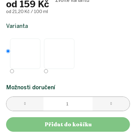
Zvolte variantu
od
159 Kč
Měrná
od 21,20 Kč / 100 ml
cena:
Varianta
Možnosti doručení
Přidat do košíku