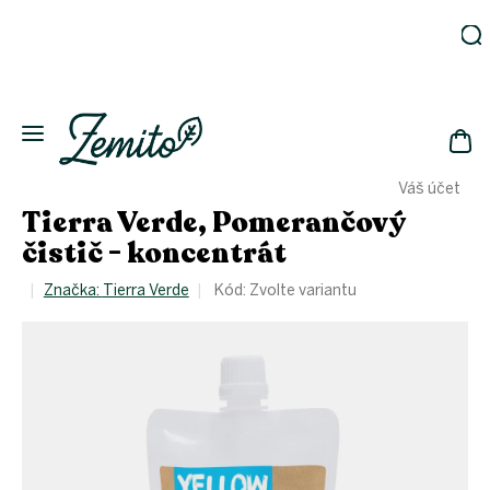
Přejít
na
obsah
Zahrada
Eko
domácnost
NÁK
Drogerie
Váš účet
KOŠ
Kosmetika
Tierra Verde, Pomerančový
Eko
čistič - koncentrát
láhve
Akce
Značka:
Tierra Verde
Kód:
Zvolte variantu
Zachraň
a ušetři
Novinky
Vánoce
Přihlášení