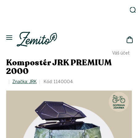
Přejít
na
obsah
Zahrada
Eko
domácnost
NÁK
Drogerie
Váš účet
KOŠ
Kosmetika
Kompostér JRK PREMIUM
Eko
2000
láhve
Akce
Značka:
JRK
Kód:
1140004
Zachraň
a ušetři
Novinky
Vánoce
Přihlášení