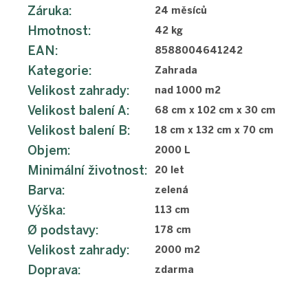
Záruka
:
24 měsíců
Hmotnost
:
42 kg
EAN
:
8588004641242
Kategorie
:
Zahrada
Velikost zahrady
:
nad 1000 m2
Velikost balení A
:
68 cm x 102 cm x 30 cm
Velikost balení B
:
18 cm x 132 cm x 70 cm
Objem
:
2000 L
Minimální životnost
:
20 let
Barva
:
zelená
Výška
:
113 cm
Ø podstavy
:
178 cm
Velikost zahrady
:
2000 m2
Doprava
:
zdarma