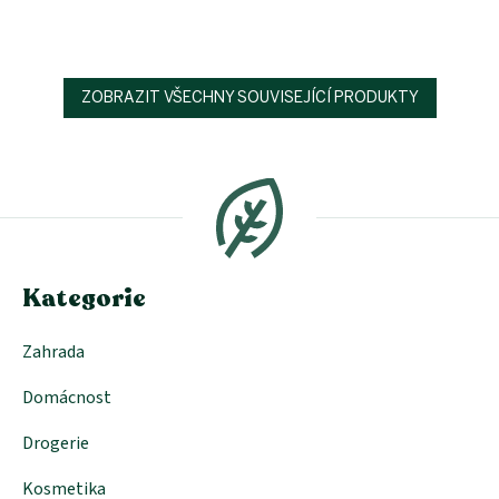
ZOBRAZIT VŠECHNY SOUVISEJÍCÍ PRODUKTY
Z
á
p
a
t
í
Kategorie
Zahrada
Domácnost
Drogerie
Kosmetika