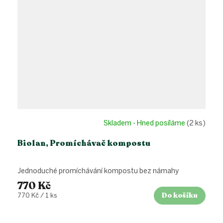
Skladem - Hned posíláme
(2 ks)
Biolan, Promíchávač kompostu
Jednoduché promíchávání kompostu bez námahy
770 Kč
Do košíku
Měrná
770 Kč / 1 ks
cena: