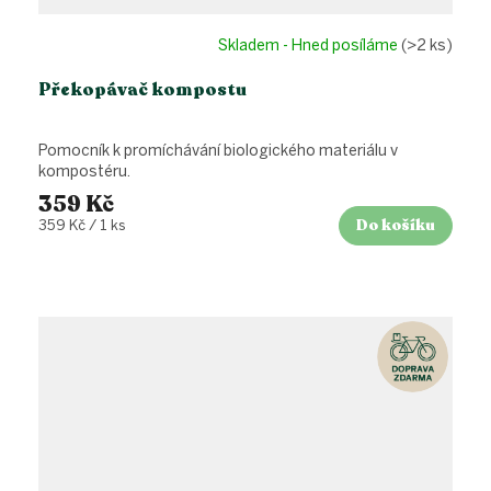
Skladem - Hned posíláme
(>2 ks)
Překopávač kompostu
Pomocník k promíchávání biologického materiálu v
kompostéru.
359 Kč
Do košíku
Měrná
359 Kč / 1 ks
cena: