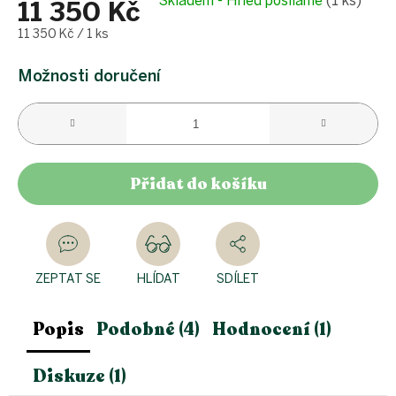
Skladem - Hned posíláme
(1 ks)
11 350 Kč
Měrná
11 350 Kč / 1 ks
cena:
Možnosti doručení
Přidat do košíku
ZEPTAT SE
HLÍDAT
SDÍLET
Popis
Podobné (4)
Hodnocení (1)
Diskuze (1)