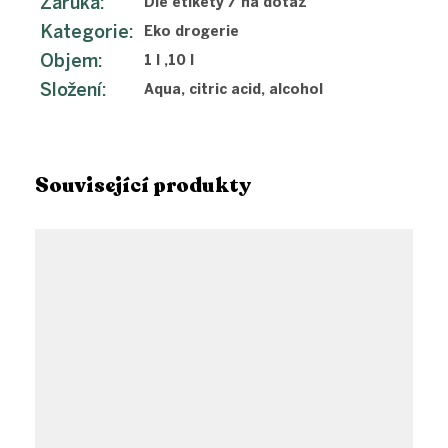
Záruka
:
Dle etikety / na dotaz
Kategorie
:
Eko drogerie
Objem
:
1 l ,10 l
Složení
:
Aqua, citric acid, alcohol
Související produkty