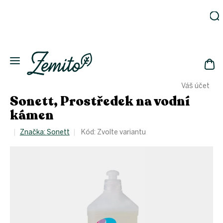
Přejít
na
obsah
Zahrada
Eko
domácnost
NÁK
Drogerie
Váš účet
KOŠ
Kosmetika
Sonett, Prostředek na vodní
Eko
kámen
láhve
Akce
Značka:
Sonett
Kód:
Zvolte variantu
Zachraň
a ušetři
Novinky
Vánoce
Přihlášení