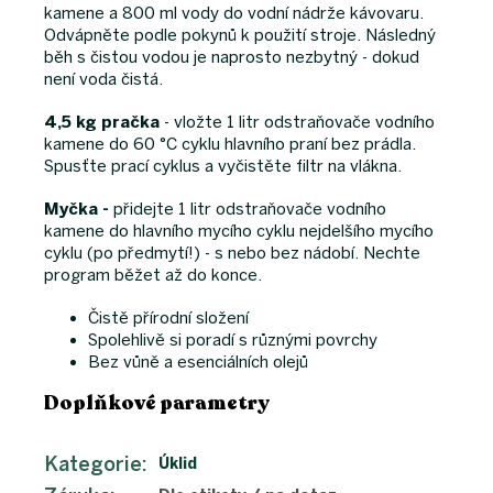
kamene a 800 ml vody do vodní nádrže kávovaru.
Odvápněte podle pokynů k použití stroje. Následný
běh s čistou vodou je naprosto nezbytný - dokud
není voda čistá.
4,5 kg pračka
- vložte 1 litr odstraňovače vodního
kamene do 60 °C cyklu hlavního praní bez prádla.
Spusťte prací cyklus a vyčistěte filtr na vlákna.
Myčka -
přidejte 1 litr odstraňovače vodního
kamene do hlavního mycího cyklu nejdelšího mycího
cyklu (po předmytí!) - s nebo bez nádobí. Nechte
program běžet až do konce.
Čistě přírodní složení
Spolehlivě si poradí s různými povrchy
Bez vůně a esenciálních olejů
Doplňkové parametry
Kategorie
:
Úklid