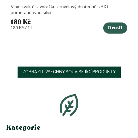
V bio kvalitě, z výtažku z mýdlových ořechů s BIO
pomerančovou silicí.
189 Kč
Detail
Měrná
189 Kč / 1 l
cena:
ZOBRAZIT VŠECHNY SOUVISEJÍCÍ PRODUKTY
Z
á
p
a
t
í
Kategorie