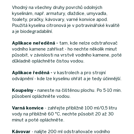
Vhodný na všechny druhy povrchů odolných
kyselinám, např. armatury, dlaždice, umyvadla,
toalety, pračky, kávovary, varné konvice apod.
Použitá kyselina citronová je v potravinářské kvalitě
a je biodegradabilní.
Aplikace neředěná -
tam, kde nelze odstraňovač
vodního kamene zahřívat - ho nechte několik minut
působit, v závislosti na vrstvě vodního kamene, poté
důkladně opláchněte čistou vodou.
Aplikace ředěná -
v kastrolech a pro strojní
odvápnění - kde lze kyselinu ohřát a je tedy účinnější.
Koupelny -
naneste na čištěnou plochu. Po 5-10 min.
působení opláchněte vodou.
Varná konvice
- zahřejte přibližně 100 ml/0,5 litru
vody na přibližně 60 °C, nechte působit 20 až 30
minut a poté opláchněte.
Kávovar
- nalijte 200 ml odstraňovače vodního