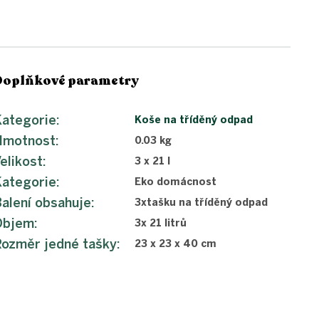
Doplňkové parametry
ategorie
:
Koše na tříděný odpad
Hmotnost
:
0.03 kg
elikost
:
3 x 21 l
ategorie
:
Eko domácnost
alení obsahuje
:
3xtašku na tříděný odpad
Objem
:
3x 21 litrů
ozměr jedné tašky
:
23 x 23 x 40 cm