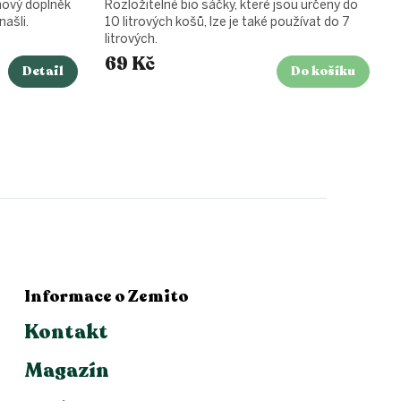
nový doplněk
Rozložitelné bio sáčky, které jsou určeny do
našli.
10 litrových košů, lze je také používat do 7
litrových.
69 Kč
Detail
Do košíku
Informace o Zemito
Kontakt
Magazín