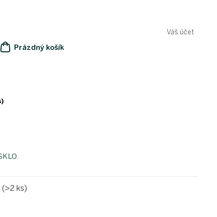
Váš účet
Prázdný košík
NÁKUPNÍ
KOŠÍK
s)
 SKLO.
e
(>2 ks)