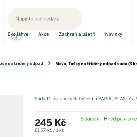
Eko láhve
Akce
Zachraň a ušetři
Novinky
oše na tříděný odpad
Meva, Tašky na tříděný odpad sada (3 k
Sada tří praktických tašek na PAPÍR, PLASTY a
Skladem - Hned posílám
245 Kč
Měrná
81,67 Kč / 1 ks
cena: