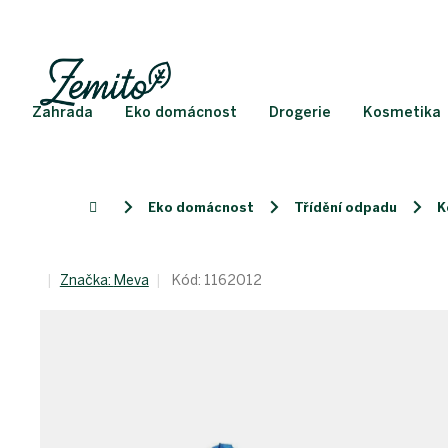
Přejít
na
obsah
Zahrada
Eko domácnost
Drogerie
Kosmetika
Eko domácnost
Třídění odpadu
K
Domů
Značka:
Meva
Kód:
1162012