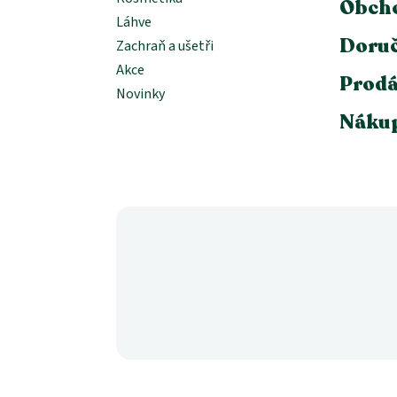
Obch
Láhve
Doruč
Zachraň a ušetři
Akce
Prodá
Novinky
Nákup