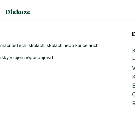
Diskuze
ácnostech, školách, školách nebo kancelářích.
K
tašky vzájemněpospojovat.
V
K
B
R