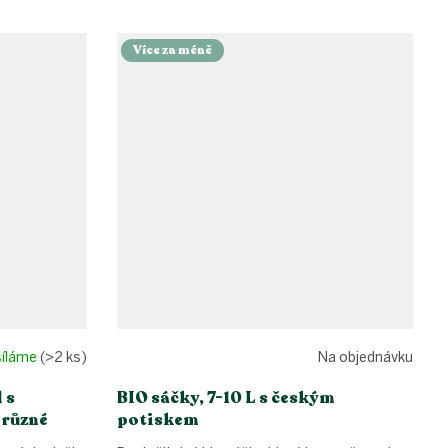
Více za méně
síláme
(>2 ks)
Na objednávku
 s
BIO sáčky, 7-10 L s českým
 různé
potiskem