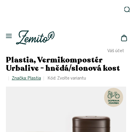
Přejít
na
obsah
Zahrada
Eko
domácnost
NÁK
Drogerie
Váš účet
KOŠ
Kosmetika
Plastia, Vermikompostér
Eko
Urbalive - hnědá/slonová kost
láhve
Akce
Značka:
Plastia
Kód:
Zvolte variantu
Zachraň
a ušetři
Novinky
Vánoce
Přihlášení