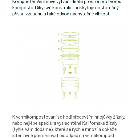
Kompostér VermiLive vytváří ideální prostor pro tvorbu
kompostu. Díky své konstrukci poskytuje dostatečný
přísun vzduchu a také odvod nadbytečné vlhkosti.
K vermikompostování se hodí především hnojůvky žížaly,
nebo nejlépe speciální vyšlechtěné Kalifornské žížaly
(tyhle Vám dodáme), které se rychle množí a dokáže
intenzivně přeměňovat bioodpad na vermikompost.