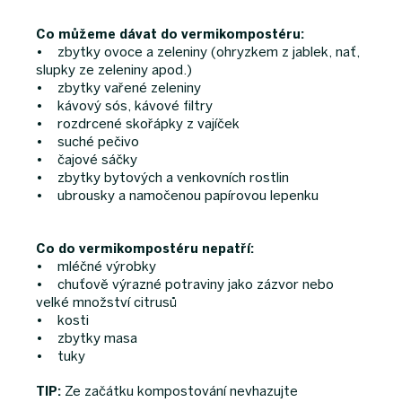
Co můžeme dávat do vermikompostéru:
• zbytky ovoce a zeleniny (ohryzkem z jablek, nať,
slupky ze zeleniny apod.)
• zbytky vařené zeleniny
• kávový sós, kávové filtry
• rozdrcené skořápky z vajíček
• suché pečivo
• čajové sáčky
• zbytky bytových a venkovních rostlin
• ubrousky a namočenou papírovou lepenku
Co do vermikompostéru nepatří:
• mléčné výrobky
• chuťově výrazné potraviny jako zázvor nebo
velké množství citrusů
• kosti
• zbytky masa
• tuky
Ze začátku kompostování nevhazujte
TIP: