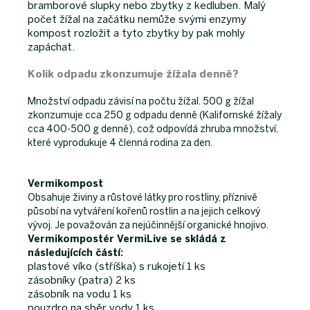
bramborové slupky nebo zbytky z kedluben. Malý
počet žížal na začátku nemůže svými enzymy
kompost rozložit a tyto zbytky by pak mohly
zapáchat.
Kolik odpadu zkonzumuje žížala denně?
Množství odpadu závisí na počtu žížal. 500 g žížal
zkonzumuje cca 250 g odpadu denně (Kalifornské žížaly
cca 400-500 g denně), což odpovídá zhruba množství,
které vyprodukuje 4 členná rodina za den.
Vermikompost
Obsahuje živiny a růstové látky pro rostliny, příznivě
působí na vytváření kořenů rostlin a na
jejich celkový
vývoj.
Je považován za nejúčinnější organické hnojivo.
Vermikompostér VermiLive se skládá z
následujících částí:
plastové víko (stříška) s rukojetí 1 ks
zásobníky (patra) 2 ks
zásobník na vodu 1 ks
pouzdro na sběr vody 1 ks