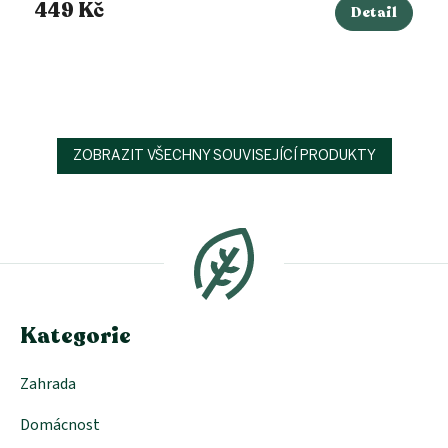
449 Kč
Detail
ZOBRAZIT VŠECHNY SOUVISEJÍCÍ PRODUKTY
Z
á
p
a
t
í
Kategorie
Zahrada
Domácnost