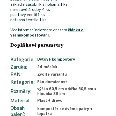
základní zásobník s nohama 1 ks
nerezové šrouby 4 ks
plastový ventil 1 ks
netkaná textilie 1 ks
Více informací naleznete v našem
článku o
vermikompostování.
Doplňkové parametry
Kategorie
:
Bytové kompostéry
Záruka
:
24 měsíců
EAN
:
Zvolte variantu
Kategorie
:
Eko domácnost
výška 60,5 cm x šířka 50,5 cm x
Rozměry
:
hloubka 38 cm
Materiál
:
Plast + dřevo
Obsah
kompostér se dvěma patry +
balení
:
lopatka