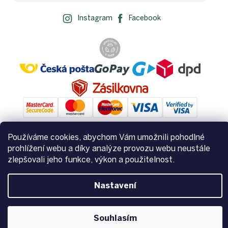
Instagram
Facebook
Používáme cookies, abychom Vám umožnili pohodlné
prohlížení webu a díky analýze provozu webu neustále
Vytvořil Shoptet
zlepšovali jeho funkce, výkon a použitelnost.
Copyright 2026
Zemito.cz
. Všechna práva vyhrazena.
Upravit
Nastavení
nastavení cookies
Souhlasím