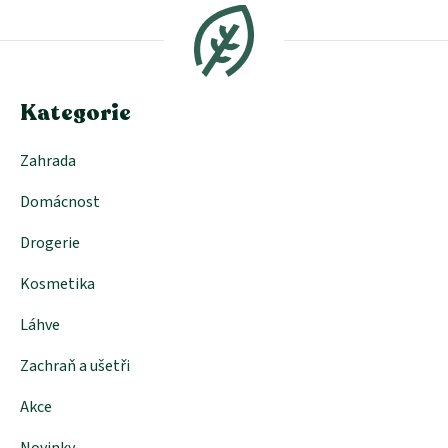
á
p
a
t
í
Kategorie
Zahrada
Domácnost
Drogerie
Kosmetika
Láhve
Zachraň a ušetři
Akce
Novinky