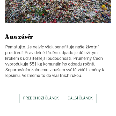
A na závěr
Pamatujte, že nejvíc však benefituje naše životní
prostředí. Pravidelné třídění odpadu je důležitým
krokem k udržitelnější budoucnosti. Průměrný Čech
vyprodukuje 551 kg komunálního odpadu ročně.
Separováním začneme v našem světě vidět změny k
lepšímu. Vezměme to do vlastních rukou.
PŘEDCHOZÍ ČLÁNEK
DALŠÍ ČLÁNEK
Z