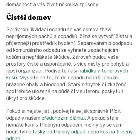
domácnost a váš život několika způsoby.
Čistší domov
Správnou likvidací odpadu se váš domov zbaví
nepříjemných pachů a odpadků, čímž se vytvoří čistší a
příjemnější prostředí k bydlení. Separováním bioodpadu
od komunálního odpadu se vyhnete zapáchajícím
košům a nepřilákáte škůdce. Zároveň budou vaše
prostory čisté a uspořádané, s více místy pro pohyb a
lepší organizaci. Podívejte naši
nabídku interiérových
košů.
Myslete na to, že do odpadu nepatří pouze
prázdné obaly a biodopad. Starý nábytek či zkažené
spotřebiče uložené na půdě či v suterénu poskytují
úkryt pro škůdce.
Pokud si nejste jisti, podívejte se jak správně třídit
odpad v našem
předchozím článku.
A pokud stále
nemáte kam s tříděným odpadem, mohly by se vám
hodit tyhle
tašky na tříděný odpad
, nebo
koš na tříděný
odpad.