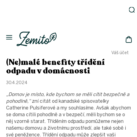
Přejít
na
obsah
Zahrada
Eko
domácnost
NÁK
Drogerie
Váš účet
KOŠ
Kosmetika
(Ne)malé benefity třídění
Eko
odpadu v domácnosti
láhve
Akce
30.4.2024
Zachraň
„Domov je místo, kde bychom se měli cítit bezpečně a
a ušetři
pohodlně,“
zní citát od kanadské spisovatelky
Novinky
Catherine Pulsiferové a my souhlasíme. Avšak abychom
Vánoce
se doma cítili pohodlně a v bezpečí, měli bychom se o
něj vzorně starat. Tříděním odpadu pomůžeme nejen
Přihlášení
našemu domovu a životnímu prostředí, ale také sobě i
své peněžence. Třídění odpadu může zlepšit vaši