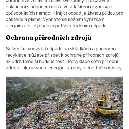
chránit své zdraví a zdraví své rodiny. Nesprávné
nakládání s odpadem může vést k šíření organismů
způsobujících nemoci. Hnijící odpad je živnou půdou pro
bakterie a plísně. Vyhněte se kožním vyrážkám,
alergiím ale i dýchacím potížím tříděním odpadu.
Ochrana přírodních zdrojů
Snížením množství odpadu na skládkách a podporou
recyklace můžete přispět k ochraně přírodních zdrojů
ak udržitelnější budoucnosti. Recyklace šetří přírodní
zdroje, jako je voda, energie, stromy, nerastné suroviny.