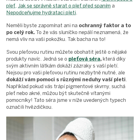
pleť,
Jak se správně starat o pleť před spaním
a
Nepodceňujme hydrataci pleti
.
Neměli byste zapomínat ani na
ochranný faktor a to
po celý rok.
To že vás sluníčko nepálí neznamená, že
nemá vliv na vaši pokožku. Tak bacha na to!
Svou pleťovou rutinu můžete obohatit ještě o nějaké
produkty navíc. Jedná se o
pleťová séra
,
která díky
svým aktivním látkám dokáží zázraky s vaší pletí.
Nejsou pro vaši pleťovou rutinu nezbytně nutné, ale
dokáží vám pomoci s různými neduhy vaší pleti
.
Například pokud vás trápí pigmentové skvrny, suchá
pleť nebo akné, můžou být skutečně vítanými
pomocníky! Tato séra jsme v níže uvedených typech
označili hvězdičkou.