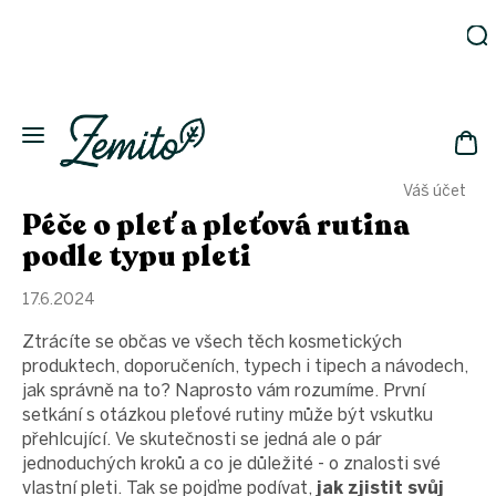
Přejít
na
obsah
Zahrada
Eko
domácnost
NÁK
Drogerie
Váš účet
KOŠ
Kosmetika
Péče o pleť a pleťová rutina
Eko
podle typu pleti
láhve
Akce
17.6.2024
Zachraň
Ztrácíte se občas ve všech těch kosmetických
a ušetři
produktech, doporučeních, typech i tipech a návodech,
Novinky
jak správně na to? Naprosto vám rozumíme. První
Vánoce
setkání s otázkou pleťové rutiny může být vskutku
přehlcující. Ve skutečnosti se jedná ale o pár
Přihlášení
jednoduchých kroků a co je důležité - o znalosti své
vlastní pleti. Tak se pojďme podívat,
jak zjistit svůj