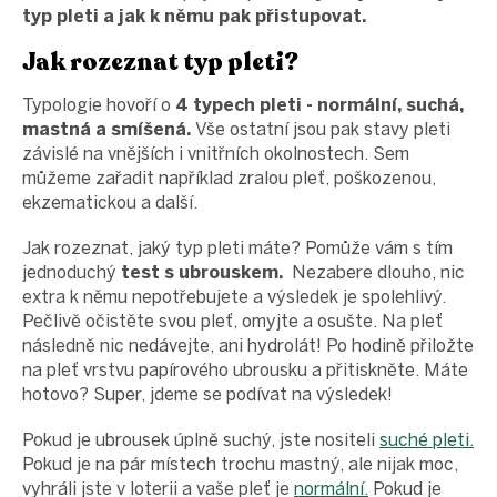
typ pleti a jak k němu pak přistupovat.
Jak rozeznat typ pleti?
Typologie hovoří o
4 typech pleti - normální, suchá,
mastná a smíšená.
Vše ostatní jsou pak stavy pleti
závislé na vnějších i vnitřních okolnostech. Sem
můžeme zařadit například zralou pleť, poškozenou,
ekzematickou a další.
Jak rozeznat, jaký typ pleti máte? Pomůže vám s tím
jednoduchý
test s ubrouskem.
Nezabere dlouho, nic
extra k němu nepotřebujete a výsledek je spolehlivý.
Pečlivě očistěte svou pleť, omyjte a osušte. Na pleť
následně nic nedávejte, ani hydrolát! Po hodině přiložte
na pleť vrstvu papírového ubrousku a přitiskněte. Máte
hotovo? Super, jdeme se podívat na výsledek!
Pokud je ubrousek úplně suchý, jste nositeli
suché pleti.
Pokud je na pár místech trochu mastný, ale nijak moc,
vyhráli jste v loterii a vaše pleť je
normální.
Pokud je