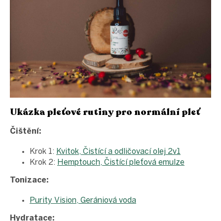
Ukázka pleťové rutiny pro normální pleť
Čištění:
Krok 1:
Kvitok, Čistící a odličovací olej 2v1
Krok 2:
Hemptouch, Čistící pleťová emulze
Tonizace:
Purity Vision, Gerániová voda
Hydratace: