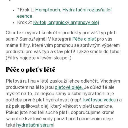
*Krok 1:
Hemptouch, Hydratační rozjasňující
esence
Krok 2:
Kvitok, organický arganový olej
Chcete si vybrat konkrétní produkty pro váš typ pleti
sami? Samozřejmě! V kategorii
Péče o pleť
pro vás
máme filtry, které vám pomohou se správným výběrem
produktů pro váš typ a stav pleti! Takže směle do toho!
(Filtry najdete v levém sloupci.)
Péče o pleť v létě
Pleťová rutina v létě zaslouží lehce odlehčit. Vhodným
produktem na léto jsou
pleťové oleje.
Je důležité ale
myslet na to, že nejsou samy o sobě hydratační a je
potřeba prvně pleť hydratovat (např.
květovou vodou
) a
až pak aplikovat olej, který vlhkost v pleti uzamkne.
Pokud jste nositeli suché pleti, doporučujeme kromě
samotné květové vody použít před nanesením oleje
také
hydratační sérum
!