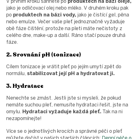
V prvním kroku sáhněte po
produktech na bázi oleje,
jako je odličovací olej nebo mléko. V druhém kroku pak
po
produktech na bázi vody,
jako je čistící gel, pěna
nebo emulze. Večer vaše pleť jednoznačně vyžaduje
obě fáze čištění, protože na pleti máte nečistoty z
celého dne, make-up a další. Ráno stačí pouze druhá
fáze.
2. Srovnání pH (tonizace)
Cílem tonizace je vrátit pleť po jejím umytí zpět do
normálu,
stabilizovat její pH a hydratovat ji.
3. Hydratace
Nenechte se zmást. Jestli jste si mysleli, že pokud
nemáte suchou pleť, nemusíte hydrataci řešit, jste na
omylu.
Hydrataci vyžaduje každá pleť.
Tak na ni
nezapomínejte!
Více se o jednotlivých krocích a správné péči o pleť
můžete dočíst v našich starších článcích:
Denní péče o