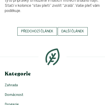
tyto přípravky si můžete v našich filtrech snadno najít.
Stačí v kolonce “stav pleti” zvolit “zralá”. Vaše pleť vám
poděkuje.
PŘEDCHOZÍ ČLÁNEK
DALŠÍ ČLÁNEK
Z
á
p
a
t
í
Kategorie
Zahrada
Domácnost
Drogerie