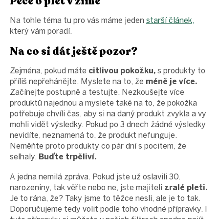
Péče o pleť v zimě
Na tohle téma tu pro vás máme jeden
starší článek,
který vám poradí.
Na co si dát ještě pozor?
Zejména, pokud máte
citlivou pokožku,
s produkty to
příliš nepřehánějte. Myslete na to, že
méně je více.
Začínejte postupně a testujte. Nezkoušejte více
produktů najednou a myslete také na to, že pokožka
potřebuje chvíli čas, aby si na daný produkt zvykla a vy
mohli vidět výsledky. Pokud po 3 dnech žádné výsledky
nevidíte, neznamená to, že produkt nefunguje.
Neměňte proto produkty co pár dní s pocitem, že
selhaly.
Buďte trpěliví.
A jedna nemilá zpráva. Pokud jste už oslavili 30.
narozeniny, tak věřte nebo ne, jste majiteli
zralé pleti.
Je to rána, že? Taky jsme to těžce nesli, ale je to tak.
Doporučujeme tedy volit podle toho vhodné přípravky. I