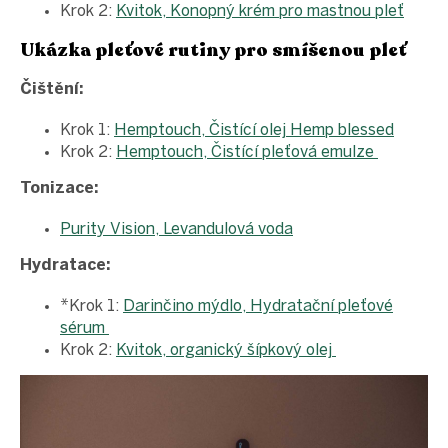
Krok 2:
Kvitok, Konopný krém pro mastnou pleť
Ukázka pleťové rutiny pro smíšenou pleť
Čištění:
Krok 1:
Hemptouch, Čistící olej Hemp blessed
Krok 2:
Hemptouch, Čistící pleťová emulze
Tonizace:
Purity Vision, Levandulová voda
Hydratace:
*Krok 1:
Darinčino mýdlo, Hydratační pleťové
sérum
Krok 2:
Kvitok, organický šípkový olej