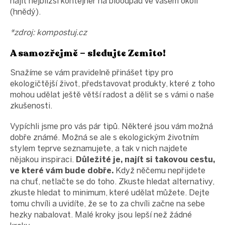
najít nejbližší kontejner na bioodpad ve vašem okolí
(hnědý).
*zdroj: kompostuj.cz
A samozřejmě – sledujte Zemito!
Snažíme se vám pravidelně přinášet tipy pro
ekologičtější život, představovat produkty, které z toho
mohou udělat ještě větší radost a dělit se s vámi o naše
zkušenosti.
Vypíchli jsme pro vás pár tipů. Některé jsou vám možná
dobře známé. Možná se ale s ekologickým životním
stylem teprve seznamujete, a tak v nich najdete
nějakou inspiraci.
Důležité je, najít si takovou cestu,
ve které vám bude dobře.
Když něčemu nepřijdete
na chuť, netlačte se do toho. Zkuste hledat alternativy,
zkuste hledat to minimum, které udělat můžete. Dejte
tomu chvíli a uvidíte, že se to za chvíli začne na sebe
hezky nabalovat. Malé kroky jsou lepší než žádné