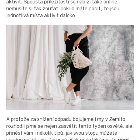
aktivit. Spousta příležitostí se nabízí také online,
nemusíte si tak zoufat, pokud máte pocit, že jsou
jednotlivá místa aktivit daleko.
A protože za snížení odpadu bojujeme i my v Zemito,
rozhodli jsme se nejen zasvětit tento týden osvětě, ale
přinést vám i několik tipů, jak svou stopu můžete
snadno snížit i vy. Zároveň však podotýkáme, že
není