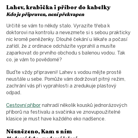
Lahev, krabička i příbor do kabelky
Kdo je připraven, není překvapen
Určitě se vám to někdy stalo. Vyrazíte třeba k
doktorovi na kontrolu a nevezmete si s sebou prakticky
nic kromě peněženky. Dlouhé čekání u lékaře a počasí
zařídí, že z ordinace odcházíte vyprahlí a musíte
zaparkovat do prvního obchodu s balenou vodou. Tak
co, je vám to povědomé?
Buďte vždy připraveni! Lahev s vodou mějte prostě
neustále u sebe. Pomůže vám dodržovat pitný režim,
zachrání vás při vyprahlosti a zredukuje plastový
odpad.
Cestovní příbor
nahradí několik kousků jednorázových
příborů na festivalu a svačinka ve znovupoužitelné
klasice je must have každého eko nadšence.
Něsnězeno, Kam s ním