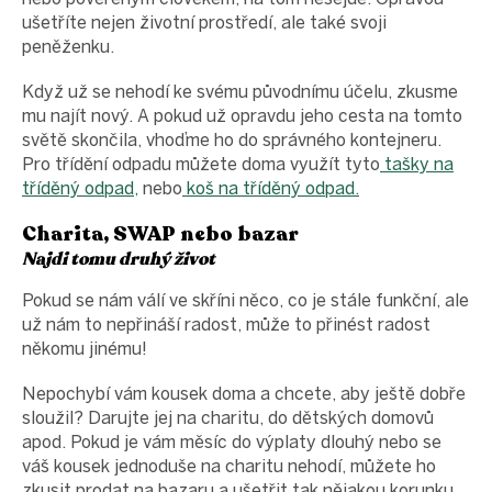
ušetříte nejen životní prostředí, ale také svoji
peněženku.
Když už se nehodí ke svému původnímu účelu, zkusme
mu najít nový. A pokud už opravdu jeho cesta na tomto
světě skončila, vhoďme ho do správného kontejneru.
Pro třídění odpadu můžete doma využít tyto
tašky na
tříděný odpad,
nebo
koš na tříděný odpad.
Charita, SWAP nebo bazar
Najdi tomu druhý život
Pokud se nám válí ve skříni něco, co je stále funkční, ale
už nám to nepřináší radost, může to přinést radost
někomu jinému!
Nepochybí vám kousek doma a chcete, aby ještě dobře
sloužil? Darujte jej na charitu, do dětských domovů
apod. Pokud je vám měsíc do výplaty dlouhý nebo se
váš kousek jednoduše na charitu nehodí, můžete ho
zkusit prodat na bazaru a ušetřit tak nějakou korunku.