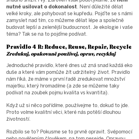
nutné usilovat o dokonalost
. Není důležité dělat
velké kroky, ale pohybovat se kupředu. Pojďte se s námi
zamyslet nad tím, co můžeme dělat lépe a společně
budovat lepší a zelenější budoucnost. Je ekologie i vaše
téma? Tak se na to pojďme podívat.
Pravidlo 4 R: Reduce, Reuse, Repair, Recycle
Zredukuj, opakovaně používej, oprav, recykluj
Jednoduché pravidlo, které dnes už zná snad každá eko
duše a které vám pomůže žít udržitelný život. Pravidlo
nám říká, že máme v první řadě zredukovat množství
majetku, který hromadíme (a zde se můžeme taky
podívat na zoubek pojmu kvalita vs kvantita).
Když už si něco pořídíme, používejme to, dokud to jde.
Proto volme kvalitní věci, které nás potěší dlouhou
životností.
Rozbilo se to? Pokusme se to prvně opravit. Svépomocí
nebo pověřeným člověkem, na tom nesejde. Opravou