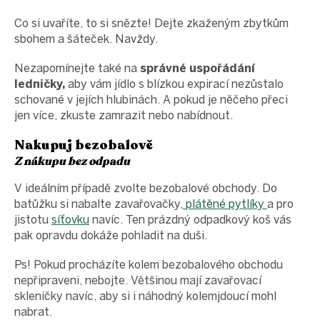
Co si uvaříte, to si snězte! Dejte zkaženým zbytkům
sbohem a šáteček. Navždy.
Nezapomínejte také na
správné uspořádání
ledničky,
aby vám jídlo s blízkou expirací nezůstalo
schované v jejích hlubinách. A pokud je něčeho přeci
jen více, zkuste zamrazit nebo nabídnout.
Nakupuj bezobalově
Z nákupu bez odpadu
V ideálním případě zvolte bezobalové obchody. Do
batůžku si nabalte zavařovačky,
plátěné pytlíky
a pro
jistotu
síťovku
navíc. Ten prázdný odpadkový koš vás
pak opravdu dokáže pohladit na duši.
Ps! Pokud procházíte kolem bezobalového obchodu
nepřipraveni, nebojte. Většinou mají zavařovací
skleničky navíc, aby si i náhodný kolemjdoucí mohl
nabrat.