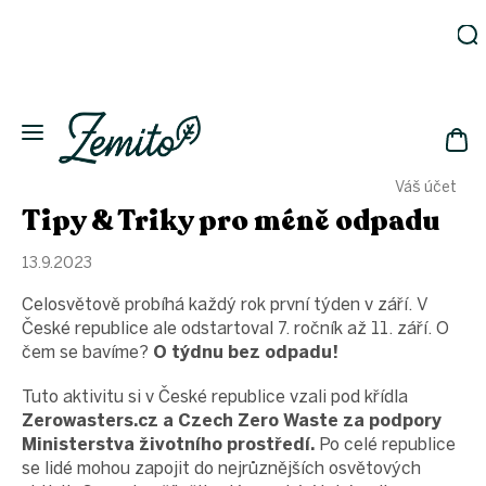
Přejít
na
obsah
Zahrada
Eko
domácnost
NÁK
Drogerie
Váš účet
KOŠ
Kosmetika
Tipy & Triky pro méně odpadu
Eko
láhve
13.9.2023
Akce
Celosvětově probíhá každý rok první týden v září. V
Zachraň
České republice ale odstartoval 7. ročník až 11. září. O
a ušetři
čem se bavíme?
O týdnu bez odpadu!
Novinky
Tuto aktivitu si v České republice vzali pod křídla
Vánoce
Zerowasters.cz a Czech Zero Waste za podpory
Přihlášení
Ministerstva životního prostředí.
Po celé republice
se lidé mohou zapojit do nejrůznějších osvětových