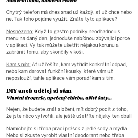
Moderní doba, moderní řešení
Chytrý telefon má dnes snad už každý, ať už chce nebo
ne. Tak toho pojďme využít. Znáte tyto aplikace?
Nesnězeno:
Když to gastro podniky neodhadnou s
menu na daný den, jednoduše nabídnou zbývající porce
v aplikaci. Vy tak můžete ušetřit nějakou korunu a
zabránit tomu, aby skončily v koši.
Kam s ním:
Ať už řešíte, kam vytřídit konkrétní odpad,
nebo kam darovat funkční kousky, které vám už
neposlouží, tahle aplikace vám poradí kam s tím.
DIY aneb udělej si sám
Vlastní drogerie, upečený chleba, ušité šaty…
Nejen, že budete znát složení, mít dobrý pocit z toho,
že jste něco vytvořili, ale ještě ušetříte nějaký ten obal!
Namíchejte si třeba prací prášek z jedlé sody a mýdla.
Nebo si zkuste vyrobit vlastní deodorant nebo třeba