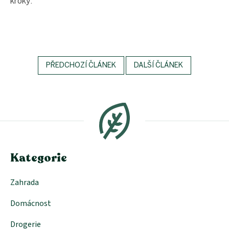
kroky.
PŘEDCHOZÍ ČLÁNEK
DALŠÍ ČLÁNEK
Z
á
p
a
t
í
Kategorie
Zahrada
Domácnost
Drogerie