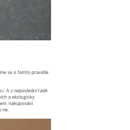
sme se o tomto pravidle
í. A v neposlední řadě
ních a ekologicky
tem, nakupování.
o ne.