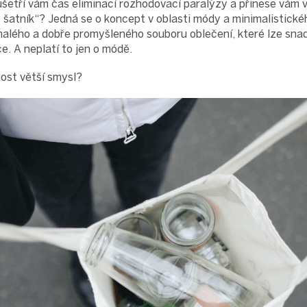
ušetří vám čas eliminací rozhodovací paralýzy a přinese vám v
šatník“? Jedná se o koncept v oblasti módy a minimalistickéh
malého a dobře promyšleného souboru oblečení, které lze sna
e. A neplatí to jen o módě.
ost větší smysl?