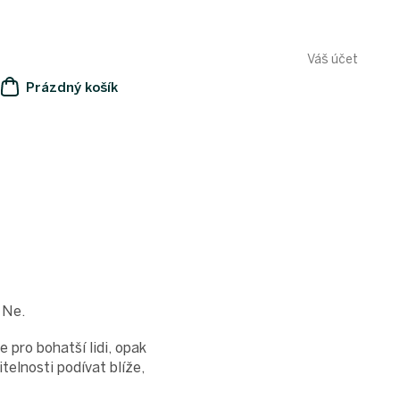
Váš účet
Prázdný košík
NÁKUPNÍ
KOŠÍK
 Ne.
 pro bohatší lidi, opak
telnosti podívat blíže,