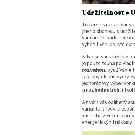
Udržitelnost ≠ 
Třeba se s udržitelností
jiného obchodu s udržit
vám určitě bude udržite
vyhodit vše, co jste do
Když se soustředíme pou
je pouze touha po vlast
rozvahou.
Využíváme to
tak, aby dlouho vydržel
jednorázový výběr konk
a rozhodnutích, nikoli
Až vám váš oblíbený sou
variantu. (Tedy, alespo
vás nebo životního pros
energetickými náklady. 