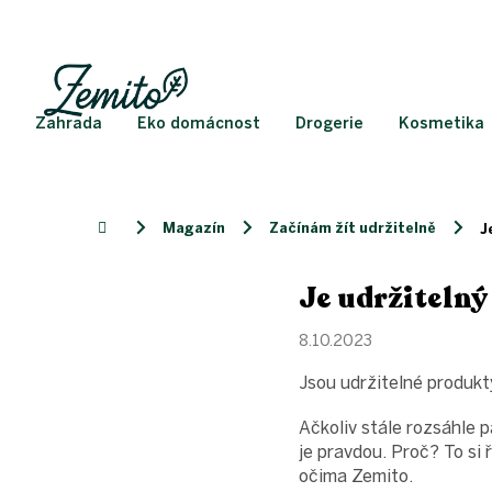
Přejít
na
obsah
Zahrada
Eko domácnost
Drogerie
Kosmetika
Magazín
Začínám žít udržitelně
Domů
J
Je udržitelný
8.10.2023
Jsou udržitelné produkt
Ačkoliv stále rozsáhle p
je pravdou. Proč? To si 
očima Zemito.