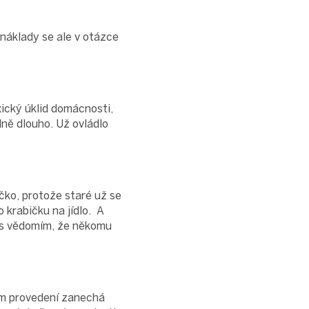
 náklady se ale v otázce
ický úklid domácnosti,
dně dlouho. Už ovládlo
ičko, protože staré už se
o krabičku na jídlo. A
l s vědomím, že někomu
ním provedení zanechá