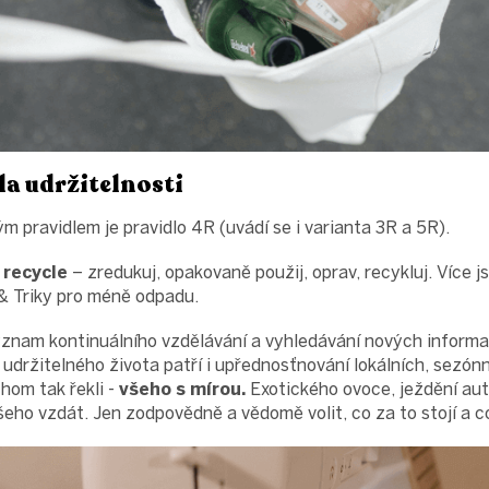
la udržitelnosti
 pravidlem je pravidlo 4R (uvádí se i varianta 3R a 5R).
 recycle
– zredukuj, opakovaně použij, oprav, recykluj. Více j
 & Triky pro méně odpadu.
znam kontinuálního vzdělávání a vyhledávání nových informac
 udržitelného života patří i upřednosťnování lokálních, sezón
hom tak řekli -
všeho s mírou.
Exotického ovoce, ježdění au
eho vzdát. Jen zodpovědně a vědomě volit, co za to stojí a c