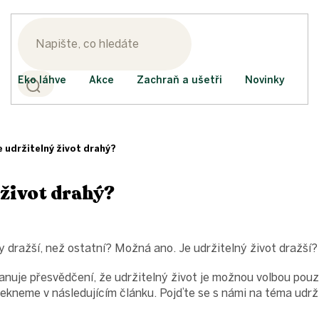
Eko láhve
Akce
Zachraň a ušetři
Novinky
e udržitelný život drahý?
 život drahý?
y dražší, než ostatní? Možná ano. Je udržitelný život dražší?
anuje přesvědčení, že udržitelný život je možnou volbou pouze
řekneme v následujícím článku. Pojďte se s námi na téma udrži