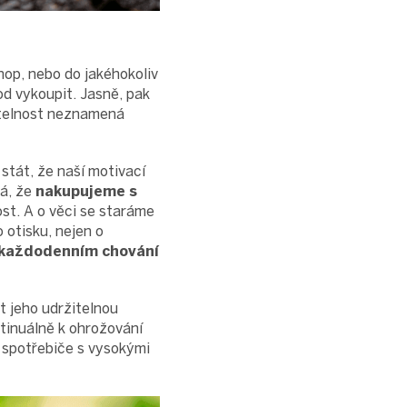
shop, nebo do jakéhokoliv
d vykoupit. Jasně, pak
žitelnost neznamená
stát, že naší motivací
ná, že
nakupujeme s
st. A o věci se staráme
 otisku, nejen o
 každodenním chování
t jeho udržitelnou
tinuálně k ohrožování
é spotřebiče s vysokými