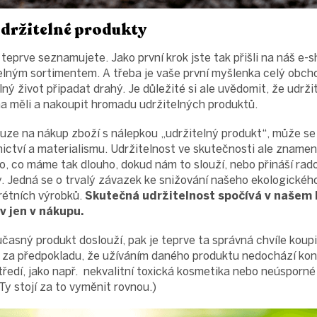
Udržitelné produkty
 teprve seznamujete. Jako první krok jste tak přišli na náš e-
elným sortimentem. A třeba je vaše první myšlenka celý obcho
lný život připadat drahý. Je důležité si ale uvědomit, že udr
ma měli a nakoupit hromadu udržitelných produktů.
ze na nákup zboží s nálepkou „udržitelný produkt“, může se 
nictví a materialismu. Udržitelnost ve skutečnosti ale zname
, co máme tak dlouho, dokud nám to slouží, nebo přináší rado
y. Jedná se o trvalý závazek ke snižování našeho ekologického
rétních výrobků.
Skutečná udržitelnost spočívá v našem
v jen v nákupu.
časný produkt doslouží, pak je teprve ta správná chvíle koupi
ň za předpokladu, že užíváním daného produktu nedochází kon
tředí, jako např. nekvalitní toxická kosmetika nebo neúsporn
Ty stojí za to vyměnit rovnou.)