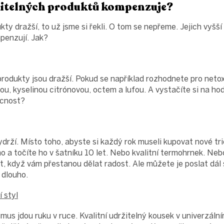
žitelných produktů kompenzuje?
kty dražší, to už jsme si řekli. O tom se nepřeme. Jejich vyšší
penzují. Jak?
rodukty jsou dražší. Pokud se například rozhodnete pro netox
dou, kyselinou citrónovou, octem a lufou. A vystačíte si na ho
ácnost?
ydrží. Místo toho, abyste si každý rok museli kupovat nové tr
no a točíte ho v šatníku 10 let. Nebo kvalitní termohrnek. Neb
at, když vám přestanou dělat radost. Ale můžete je poslat dá
 dlouho.
í styl
smus jdou ruku v ruce. Kvalitní udržitelný kousek v univerzál