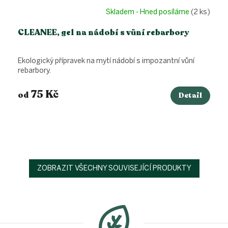
Skladem - Hned posíláme
(2 ks)
CLEANEE, gel na nádobí s vůní rebarbory
Ekologický přípravek na mytí nádobí s impozantní vůní
rebarbory.
75 Kč
od
Detail
ZOBRAZIT VŠECHNY SOUVISEJÍCÍ PRODUKTY
Z
á
p
a