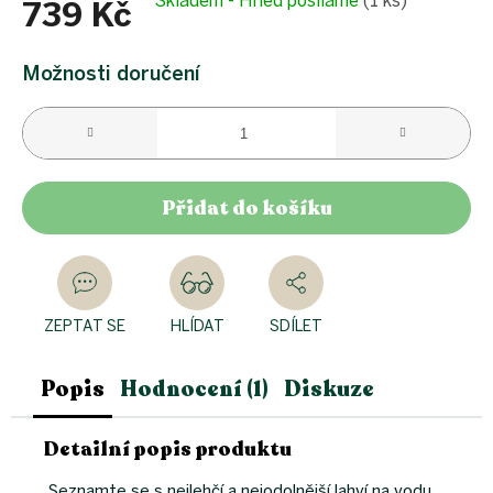
Skladem - Hned posíláme
(1 ks)
739 Kč
Měrná
cena:
Možnosti doručení
Přidat do košíku
ZEPTAT SE
HLÍDAT
SDÍLET
Popis
Hodnocení (1)
Diskuze
Detailní popis produktu
Seznamte se s nejlehčí a nejodolnější lahví na vodu.