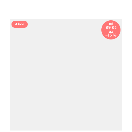
Akce
od
89 Kč
až
–15 %