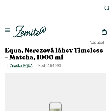
Přejít
na
obsah
Zahrada
Eko
domácnost
NÁK
Drogerie
Váš účet
KOŠ
Kosmetika
Equa, Nerezová láhev Timeless
Eko
- Matcha, 1000 ml
láhve
Akce
Značka:
EQUA
Kód:
1164993
Zachraň
a ušetři
Novinky
Vánoce
Přihlášení