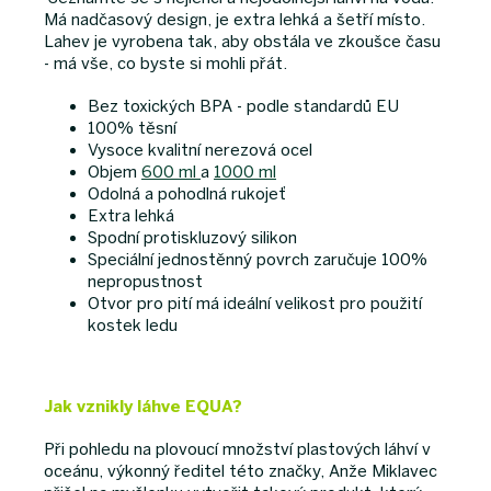
Má nadčasový design, je extra lehká a šetří místo.
Lahev je vyrobena tak, aby obstála ve zkoušce času
- má vše, co byste si mohli přát.
Bez toxických
BPA
- podle standardů
EU
100% těsní
Vysoce kvalitní
nerezová ocel
Objem
600 ml
a
1000 ml
Odolná a pohodlná
rukojeť
Extra lehká
Spodní protiskluzový
silikon
Speciální jednostěnný povrch zaručuje 100%
nepropustnost
Otvor pro pití má ideální velikost pro použití
kostek ledu
Jak vznikly láhve EQUA?
Při pohledu na plovoucí množství plastových láhví v
oceánu, výkonný ředitel této značky, Anže Miklavec