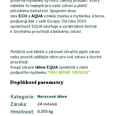
přišel na myšlenku vytvořit takový produkt, který
nabídne to nejlepší pro naše zdraví a ulehčí
přírodnímu bohatství. Spojením dvou
slov
ECO
a
AQUA
vznikla značka a myšlenka, kterou
podporují lidé z celé Evropy. Od roku 2010
společnost EQUA navrhuje a vyrábí láhve šetrné
k životnímu prostředí a lidskému zdraví.
Potěšte své blízké a zároveň chraňte jejich zdraví
nebo prostě udělejte něco pro své zdraví a životní
prostředí.
Koupí zdravé
láhve EQUA
společně s námi
podpoříte myšlenku
"PRO MÉNĚ ODPADU"
Doplňkové parametry
Kategorie
:
Nerezové láhve
Záruka
:
24 měsíců
Hmotnost
:
0.255 kg