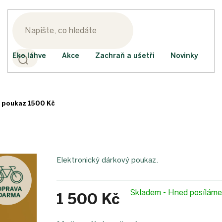
Eko láhve
Akce
Zachraň a ušetři
Novinky
 poukaz 1500 Kč
Elektronický dárkový poukaz.
Skladem - Hned posílám
1 500 Kč
Měrná
cena: