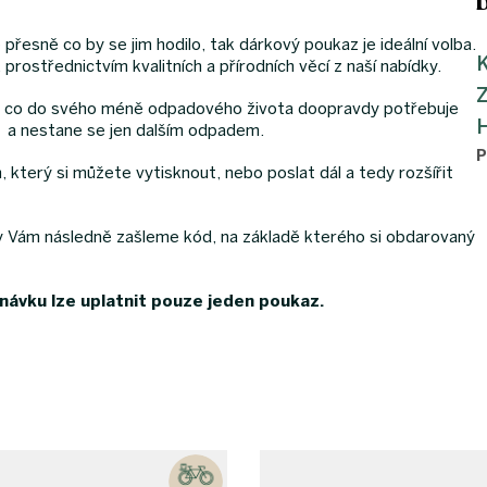
řesně co by se jim hodilo, tak dárkový poukaz je ideální volba.
K
 prostřednictvím kvalitních a přírodních věcí z naší nabídky.
to, co do svého méně odpadového života doopravdy potřebuje
m a nestane se jen dalším odpadem.
P
který si můžete vytisknout, nebo poslat dál a tedy rozšířit
y Vám následně zašleme kód, na základě kterého si obdarovaný
dnávku lze uplatnit pouze jeden poukaz.