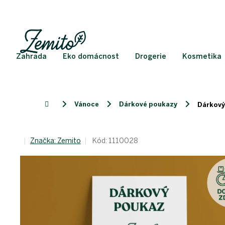
Přejít
na
obsah
Zahrada
Eko domácnost
Drogerie
Kosmetika
Vánoce
Dárkové poukazy
Domů
Dárkový
Značka:
Zemito
Kód:
1110028