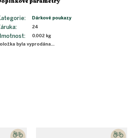
Doplňkové parametry
ategorie
:
Dárkové poukazy
Záruka
:
24
Hmotnost
:
0.002 kg
oložka byla vyprodána…