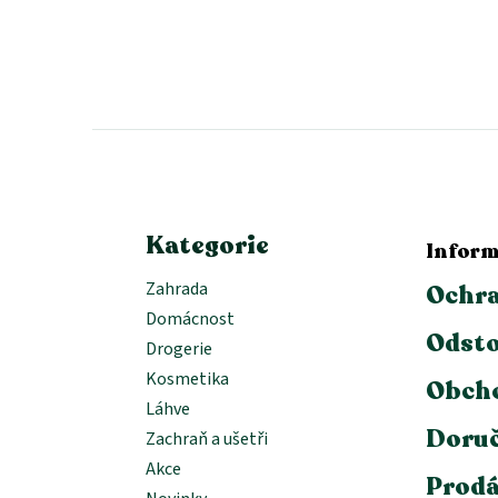
Z
á
p
a
t
í
Kategorie
Inform
Zahrada
Ochra
Domácnost
Odsto
Drogerie
Kosmetika
Obch
Láhve
Doruč
Zachraň a ušetři
Akce
Prodá