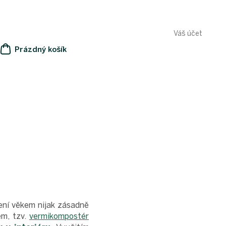
Váš účet
Prázdný košík
NÁKUPNÍ
KOŠÍK
ení věkem nijak zásadně
em, tzv.
vermikompostér