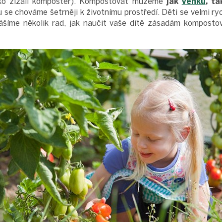
ako žížalí kompostér). Kompostovat můžeme
jak
venku
, ta
se chováme šetrněji k životnímu prostředí. Děti se velmi ryc
nášíme několik rad, jak naučit vaše dítě zásadám komposto