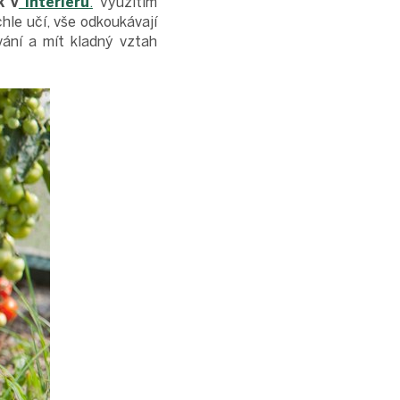
k v
interiéru
.
Využitím
hle učí, vše odkoukávají
vání a mít kladný vztah