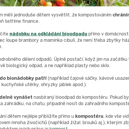
m měli jednoduše dětem vysvětlit, že kompostováním
chrání
eň šetříme finance.
rčíte
nádobku na odkládání bioodpadu
přímo v domácnosti,
tec loupe brambory a maminka cibuli, že není třeba zbytky h
.
drobného dělení odpadů. Úplně postačí, když jim na začátku v
ě biologický odpad, a ne například plasty nebo sklo.
 do bionádobky patří
(například čajové sáčky, kávové usazen
 kuchyňské utěrky, ohryzky jablek apod.).
idelně vynášet
nasbíraný bioodpad do kompostéru. Pokud byd
na zahrádku, na chatu, případně nosit do zahradního komposté
ní dětem nejlépe přiblížíte přímo u
kompostéru
, kde vše vid
vem mnoha živočichů (například žížal, brouků aj.), kterým zb
roduktem jejich práce je
kompost.