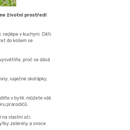
me životní prostředí
 nejlépe v kuchyni. Děti
ázet do košem se
ysvětlíte, proč se dává
iny, vaječné skořápky,
líte v bytě, můžete váš
ru prarodičů.
í na vlastní oči.
ytky zeleniny a ovoce