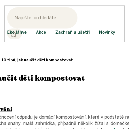
Eko láhve
Akce
Zachraň a ušetři
Novinky
10 tipů, jak naučit děti kompostovat
naučit děti kompostovat
vání
nocení odpadu je domácí kompostování, které v podstatě n
ocha snahy, malá zahrádka, případně několik žížal s domečk