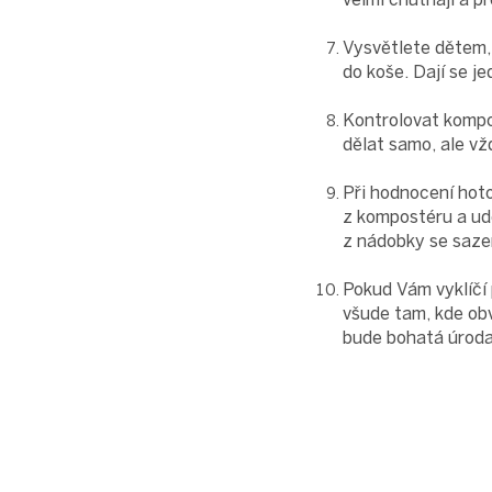
Vysvětlete dětem,
do koše. Dají se 
Kontrolovat kompo
dělat samo, ale v
Při hodnocení hoto
z kompostéru a udě
z nádobky se sazen
Pokud Vám vyklíčí
všude tam, kde ob
bude bohatá úroda,
Z