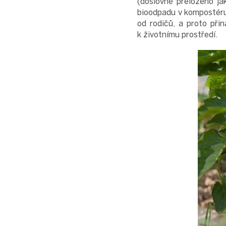
(doslovně přeloženo j
bioodpadu v kompostéru 
od rodičů, a proto při
k životnímu prostředí.