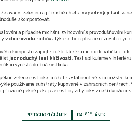
 že ovoce, zelenina a případně chleba
napadený plísní
se ne
jednoduše zkompostovat.
stování a případné míchání, zvlhčování a provzdušňování ko
ždy
v doprovodu rodičů.
Týká se to i aplikace různých urych
vého kompostu zapojte i děti, které si mohou lopatičkou ode
lat j
ednoduchý test klíčivosti.
Test aplikujeme v interiéru
ičkou vyrůstá drobná rostlinka.
 pěkně zelená rostlinka, můžete vytáhnout větší množství ko
vykle používáme substráty kupované v zahradních centrech.
 případně pěkné pokojové rostliny a bylinky v naší domácnost
PŘEDCHOZÍ ČLÁNEK
DALŠÍ ČLÁNEK