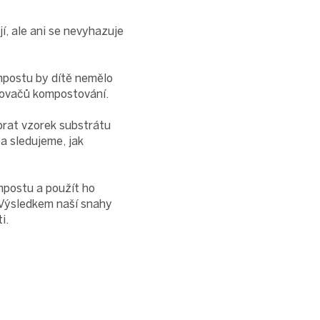
jí, ale ani se nevyhazuje
mpostu by dítě nemělo
lovačů kompostování.
brat vzorek substrátu
 a sledujeme, jak
mpostu a použít ho
 Výsledkem naší snahy
i.