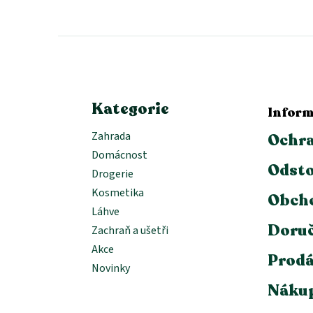
á
p
a
t
í
Kategorie
Inform
Zahrada
Ochra
Domácnost
Odsto
Drogerie
Kosmetika
Obch
Láhve
Doruč
Zachraň a ušetři
Akce
Prodá
Novinky
Nákup