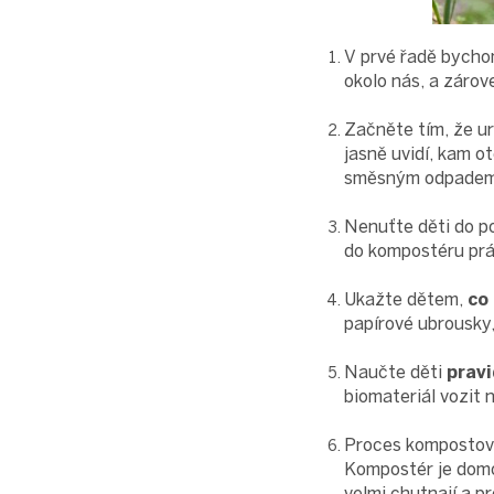
V prvé řadě bycho
okolo nás, a zárov
Začněte tím, že u
jasně uvidí, kam o
směsným odpadem
Nenuťte děti do po
do kompostéru práv
Ukažte dětem,
co
papírové ubrousky,
Naučte děti
prav
biomateriál vozit 
Proces kompostová
Kompostér je domo
velmi chutnají a p