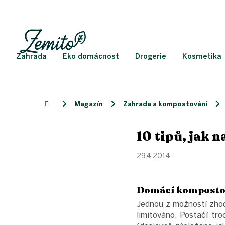
Přejít
na
obsah
Zahrada
Eko domácnost
Drogerie
Kosmetika
Magazín
Zahrada a kompostování
Domů
10 tipů, jak 
29.4.2014
Domácí komposto
Jednou z možností zhod
limitováno. Postačí tr