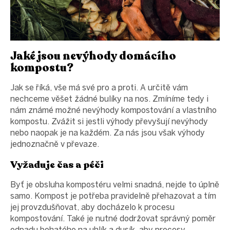
Jaké jsou nevýhody domácího
kompostu?
Jak se říká, vše má své pro a proti. A určitě vám
nechceme věšet žádné bulíky na nos. Zmíníme tedy i
nám známé možné nevýhody kompostování a vlastního
kompostu. Zvážit si jestli výhody převyšují nevýhody
nebo naopak je na každém. Za nás jsou však výhody
jednoznačně v převaze.
Vyžaduje čas a péči
Byť je obsluha kompostéru velmi snadná, nejde to úplně
samo. Kompost je potřeba pravidelně přehazovat a tím
jej provzdušňovat, aby docházelo k procesu
kompostování. Také je nutné dodržovat správný poměr
odpadu bohatého na uhlík a dusík, aby procesy