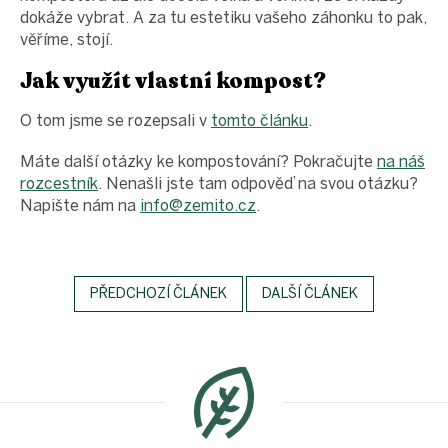
dokáže vybrat. A za tu estetiku vašeho záhonku to pak,
věříme, stojí.
Jak využít vlastní kompost?
O tom jsme se rozepsali v
tomto článku
.
Máte další otázky ke kompostování? Pokračujte
na náš
rozcestník
. Nenašli jste tam odpověď na svou otázku?
Napište nám na
info@zemito.cz
.
PŘEDCHOZÍ ČLÁNEK
DALŠÍ ČLÁNEK
Z
á
p
a
t