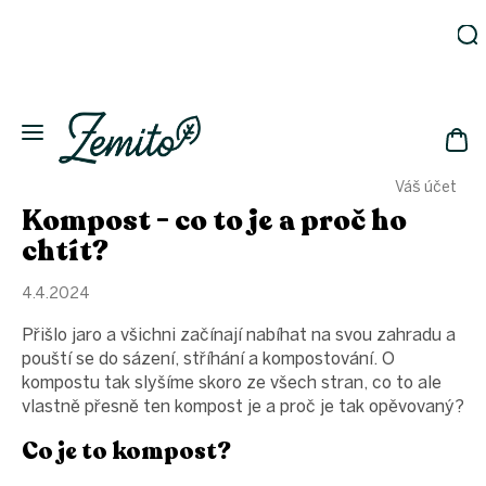
Přejít
na
obsah
Zahrada
Eko
domácnost
NÁK
Drogerie
Váš účet
KOŠ
Kosmetika
Kompost - co to je a proč ho
Eko
chtít?
láhve
Akce
4.4.2024
Zachraň
Přišlo jaro a všichni začínají nabíhat na svou zahradu a
a ušetři
pouští se do sázení, stříhání a kompostování. O
Novinky
kompostu tak slyšíme skoro ze všech stran, co to ale
Vánoce
vlastně přesně ten kompost je a proč je tak opěvovaný?
Přihlášení
Co je to kompost?