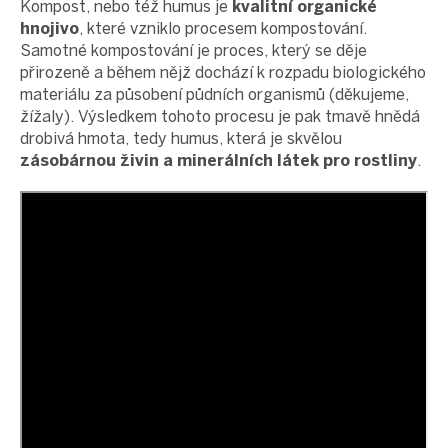
Kompost, nebo též humus je
kvalitní organické
hnojivo
, které vzniklo procesem kompostování.
Samotné kompostování je proces, který se děje
přirozeně a během nějž dochází k rozpadu biologického
materiálu za působení půdních organismů (děkujeme,
žížaly). Výsledkem tohoto procesu je pak tmavě hnědá
drobivá hmota, tedy humus, která je skvělou
zásobárnou živin a minerálních látek pro rostliny
.