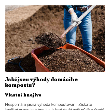
Jaké jsou výhody domácího
kompostu?
Vlastní hnojivo
Nesporná a jasná výhoda kompostování. Získáte
kvalitní organické hnojivo, které dodá vaší půdě a úrodě