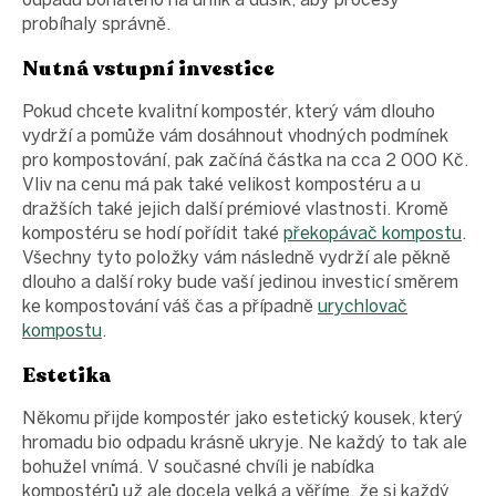
probíhaly správně.
Nutná vstupní investice
Pokud chcete kvalitní kompostér, který vám dlouho
vydrží a pomůže vám dosáhnout vhodných podmínek
pro kompostování, pak začíná částka na cca 2 000 Kč.
Vliv na cenu má pak také velikost kompostéru a u
dražších také jejich další prémiové vlastnosti. Kromě
kompostéru se hodí pořídit také
překopávač kompostu
.
Všechny tyto položky vám následně vydrží ale pěkně
dlouho a další roky bude vaší jedinou investicí směrem
ke kompostování váš čas a případně
urychlovač
kompostu
.
Estetika
Někomu přijde kompostér jako estetický kousek, který
hromadu bio odpadu krásně ukryje. Ne každý to tak ale
bohužel vnímá. V současné chvíli je nabídka
kompostérů už ale docela velká a věříme, že si každý