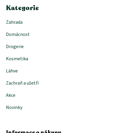
í
Kategorie
Zahrada
Domácnost
Drogerie
Kosmetika
Láhve
Zachraň a ušetři
Akce
Novinky
Informace o nákupu