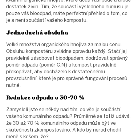
dostatek živin. Tím, že součástí výsledného humusu je
pouze váš bioodpad, máte perfektní přehled o tom, co
je a není součástí vašeho kompostu.
Jednoduchá obsluha
Velké množství organického hnojiva za malou cenu.
Obsluhu kompostéru zvládne opravdu každý. Stačí jej
pravidelně zásobovat bioodpadem, dodržovat správný
poměr odpadu (poměr C:N) a kompost pravidelně
překopávat, aby docházelo k dostatečnému
provzdušnění, které je pro správné fungování procesů
nutné.
Redukce odpadu o 30-70 %
Zamysleli jste se někdy nad tím, co vše je součástí
vašeho komunálního odpadu? Průměrně se totiž udává,
že 30 až 70 % komunálního odpadu může být ve
skutečnosti zkompostováno. A kdo by nerad chodil
méně s košem, že?