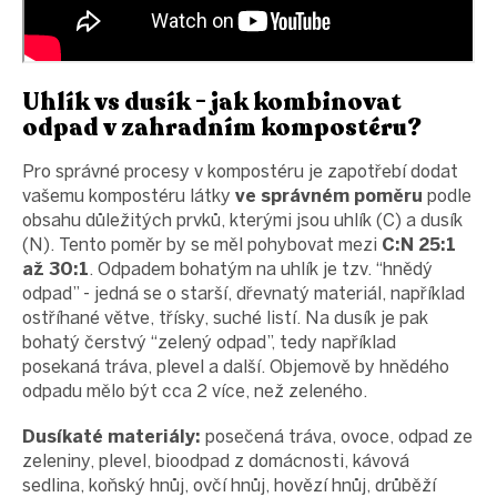
Uhlík vs dusík - jak kombinovat
odpad v zahradním kompostéru?
Pro správné procesy v kompostéru je zapotřebí dodat
vašemu kompostéru látky
ve správném poměru
podle
obsahu důležitých prvků, kterými jsou uhlík (C) a dusík
(N). Tento poměr by se měl pohybovat mezi
C:N 25:1
až 30:1
. Odpadem bohatým na uhlík je tzv. “hnědý
odpad” - jedná se o starší, dřevnatý materiál, například
ostříhané větve, třísky, suché listí. Na dusík je pak
bohatý čerstvý “zelený odpad”, tedy například
posekaná tráva, plevel a další. Objemově by hnědého
odpadu mělo být cca 2 více, než zeleného.
Dusíkaté materiály:
posečená tráva, ovoce, odpad ze
zeleniny, plevel, bioodpad z domácnosti, kávová
sedlina, koňský hnůj, ovčí hnůj, hovězí hnůj, drůběží