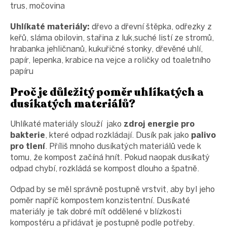
trus, močovina
Uhlíkaté materiály:
dřevo a dřevní štěpka, odřezky z
keřů, sláma obilovin, stařina z luk,suché listí ze stromů,
hrabanka jehličnanů, kukuřičné stonky, dřevěné uhlí,
papír, lepenka, krabice na vejce a roličky od toaletního
papíru
Proč je důležitý poměr uhlíkatých a
dusíkatých materiálů?
Uhlíkaté materiály slouží jako
zdroj energie pro
bakterie
, které odpad rozkládají. Dusík pak jako
palivo
pro tlení
. Příliš mnoho dusíkatých materiálů vede k
tomu, že kompost začíná hnít. Pokud naopak dusíkatý
odpad chybí, rozkládá se kompost dlouho a špatně.
Odpad by se měl správně postupně vrstvit, aby byl jeho
poměr napříč kompostem konzistentní. Dusíkaté
materiály je tak dobré mít oddělené v blízkosti
kompostéru a přidávat je postupně podle potřeby.